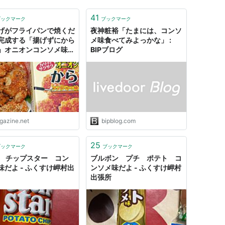
41
ブックマーク
ブックマーク
げがフライパンで焼くだ
夜神粧裕「たまには、コンソ
完成する「揚げずにから
メ味食べてみよっかな」 :
」オニオンコンソメ味を
BIPブログ
てみた
igazine.net
bipblog.com
25
ブックマーク
ブックマーク
C チップスター コン
ブルボン プチ ポテト コ
味だよ - ふくすけ岬村出
ンソメ味だよ - ふくすけ岬村
出張所