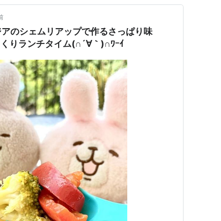
前
ジアのシェムリアップで作るさっぱり味
りランチタイム(∩´∀｀)∩ﾜｰｲ