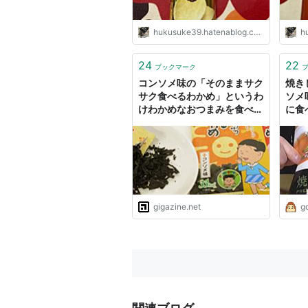
hukusuke39.hatenablog.com
h
24
22
ブックマーク
コンソメ味の「そのままサク
焼きじ
サク食べるわかめ」というわ
ソメ
けわかめなおつまみを食べて
に食
みた
ス、
ゴリ
gigazine.net
g