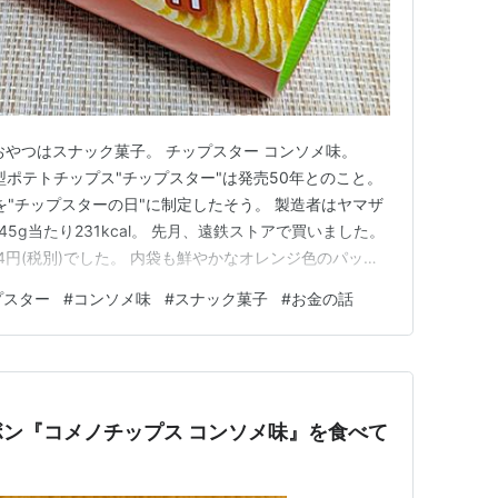
おやつはスナック菓子。 チップスター コンソメ味。
型ポテトチップス"チップスター"は発売50年とのこと。
を"チップスターの日"に制定したそう。 製造者はヤマザ
5g当たり231kcal。 先月、遠鉄ストアで買いました。
4円(税別)でした。 内袋も鮮やかなオレンジ色のパッケ
なかったのでちょっと嬉しかったです。 しっかりコンソ
プスター
#
コンソメ味
#
スナック菓子
#
お金の話
たくなるチップスター。 一度に食べるのにはこれくらい
ン『コメノチップス コンソメ味』を食べて