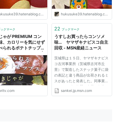
ukusuke39.hatenablog.com
hukusuke39.hatenablog.com
22
ブックマーク
ブックマーク
ゃが PREMIUM コン
うすしお買ったらコンソメ
味、カロリーを気にせず
味… ヤマザキナビスコ自主
べられるポテトチップ
回収 - MSN産経ニュース
腹一杯は無理だけれど |
茨城県は１５日、ヤマザキナビス
テレビ
コ古河事業所（茨城県古河市丘
里）で製造したスナック菓子に袋
の表記と違う商品が出荷されるミ
スがあったと発表した。同事業所
はアレルギー物質の表示が欠落し
oritv.com
sankei.jp.msn.com
ているとして、自主回収を始めた
という。 県食の安全対策室によ
ると、同事業所で昨年１２月１１
日に製造した「良味１００選ポ...