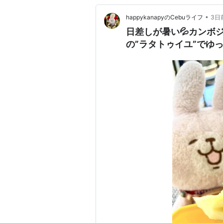
•
happykanapyのCebuライフ
3日
日差しが暑い💦カンボ
の”ラタトゥイユ”でゆっく