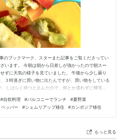
 記事のブックマーク、スターまた記事をご覧くださってい
ざいます。 今朝は朝から日差しが強かったので朝スー
せずに天気の様子を見ていました。 午後から少し曇り
で、３時過ぎに買い物に出たんですが、買い物をしている
ﾝ ですが、しばらく待つと止んだので、何とか濡れずに帰宅で
ップでもチェンマイ同様、食事は自炊せずに買って食べ
#
自炊料理
#
バルコニーでランチ
#
夏野菜
食堂があったりおかずを売っています。 私は、まだ銀
トペッパー
#
シェムリアップ移住
#
カンボジア移住
か利用し…
もっと見る