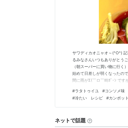
サワディカオニャオ～(^O^)
るみなさんいつもありがとうご
（朝スーパーに買い物に行く）
始めて日差しが弱くなったの
間に雨がΣ(￣ロ￣lll)ｶﾞｰ
きました。 さて、シェムリア
#
ラタトゥイユ
#
コンソメ味
るローカルの人がいるようで、
#
冷たい レシピ
#
カンポッ
鍋食堂のおかず屋さんは１度し
ネットで話題