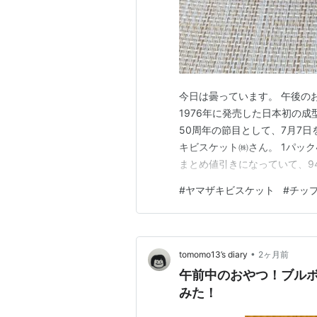
今日は曇っています。 午後の
1976年に発売した日本初の成
50周年の節目として、7月7日
キビスケット㈱さん。 1パック4
まとめ値引きになっていて、9
ージでした。 1枚も割れてい
#
ヤマザキビスケット
#
チッ
メ味で美味しい。 たまに食べ
の量でちょうどい…
•
tomomo13’s diary
2ヶ月前
午前中のおやつ！ブルボ
みた！