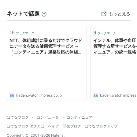
ネットで話題
もっと見る
16
9
ブックマーク
ブックマーク
NTT、体組成計に乗るだけでクラウド
インテル、体重や血圧
にデータを送る健康管理サービス ～
管理する新サービスを
「コンティニュア」規格対応の体組成
ィニュア」の統一規格
計を新発売。スマホにも対応
ーも通信可
kaden.watch.impress.co.jp
kaden.watch.impress.
はてなブログ
>
コンピュータ
>
コンティニュア
はてなブログ タグとは
ヘルプ
開発ブログ
はてなブログトップ
Copyright (C) 2001-
2026
Hatena.