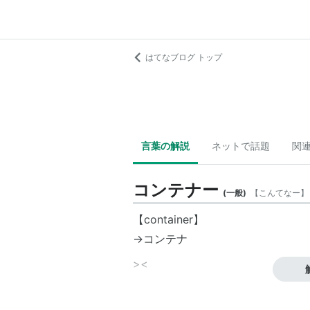
はてなブログ トップ
言葉の解説
ネットで話題
関
コンテナー
(
一般
)
【
こんてなー
】
【container】
→
コンテナ
>
<