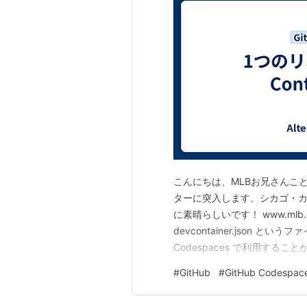
こんにちは、MLBお兄さんこと
ターに突入します。シカゴ・カ
に素晴らしいです！ www.mlb.c
devcontainer.json というフ
Codespaces で利用するこ
Studio Code で起動して
#
GitHub
#
GitHub Codespac
コミットしておくことで Gi…