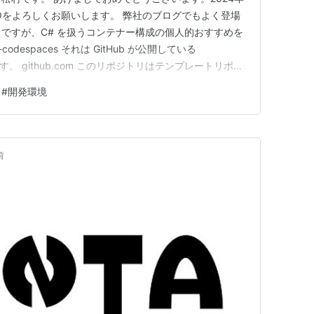
JOをよろしくお願いします。 弊社のブログでもよく登場
tainers ですが、C# を扱うコンテナー構成の個人的おすすめを
t-codespaces それは GitHub が公開している
aces です。 github.com このリポジトリはテンプレートリポジ
ポジトリから自身のリポジトリを作成することで Dev
#
開発環境
前