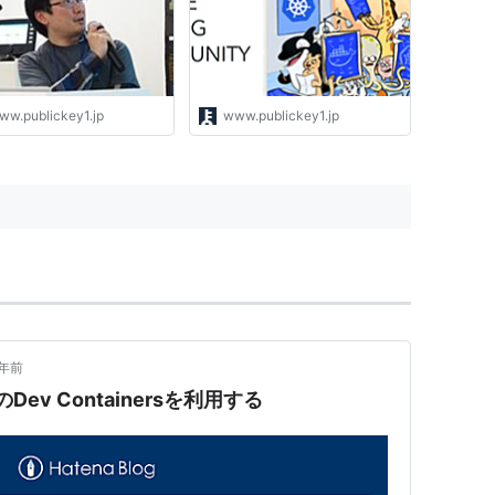
ww.publickey1.jp
www.publickey1.jp
2年前
ev Containersを利用する