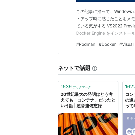
この記事に沿って、Windows に
トアップ時に感じたことをメモし
ている気がする VS2022 Prev
Docker Engine をイン
#
Podman
#
Docker
#
Visual
ネットで話題
1639
162
ブックマーク
20世紀最大の発明はどう考
コン
えても「コンテナ」だったと
の違
いう話 | 超音速備忘録
って
職・
AM