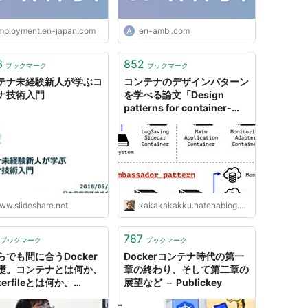
mployment.en-japan.com
en-ambi.com
6
852
ブックマーク
ブックマーク
テナ未経験新人が学ぶコ
コンテナのデザインパターン
ナ技術入門
を学べる論文「Design
patterns for container-
based distributed
systems」を読んだ -
kakakakakku blog
ww.slideshare.net
kakakakakku.hatenablog.com
787
ブックマーク
ブックマーク
らでも間に合うDocker
Dockerコンテナ時代の第一
礎。コンテナとは何か、
章の終わり、そして第二章の
kerfileとは何か。
展望など － Publickey
er Meetup Tokyo #2