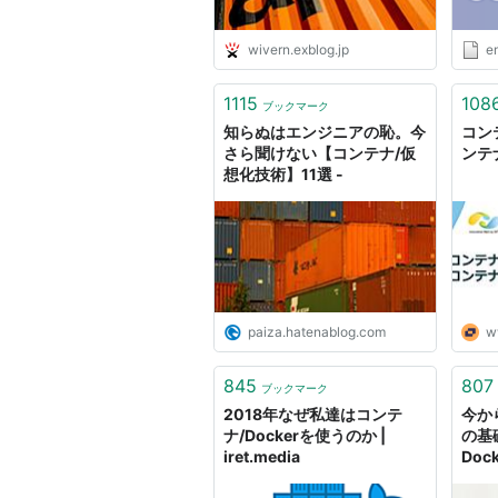
wivern.exblog.jp
e
1115
108
ブックマーク
知らぬはエンジニアの恥。今
コン
さら聞けない【コンテナ/仮
ンテ
想化技術】11選 -
paiza.hatenablog.com
w
845
807
ブックマーク
2018年なぜ私達はコンテ
今か
ナ/Dockerを使うのか |
の基
iret.media
Doc
Dock