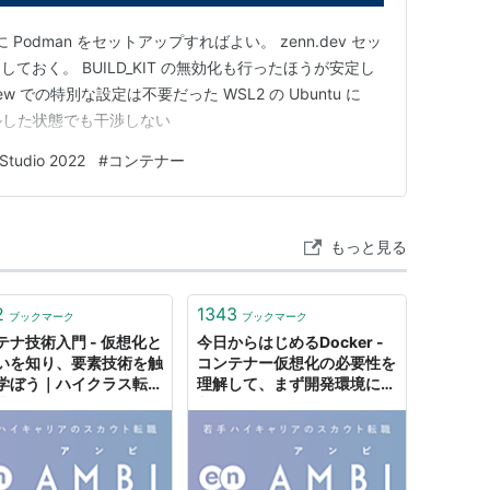
 Podman をセットアップすればよい。 zenn.dev セッ
ておく。 BUILD_KIT の無効化も行ったほうが安定し
iew での特別な設定は不要だった WSL2 の Ubuntu に
ストールした状態でも干渉しない
 Studio 2022
#
コンテナー
もっと見る
2
1343
ブックマーク
ブックマーク
テナ技術入門 - 仮想化と
今日からはじめるDocker -
いを知り、要素技術を触
コンテナー仮想化の必要性を
学ぼう｜ハイクラス転
理解して、まず開発環境に導
求人情報サイト
入してみよう！｜ハイクラス
BI（アンビ）
転職・求人情報サイト アン
ビ（AMBI）