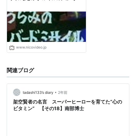
www.nicovideo.jp
関連ブログ
•
tadashi133’s diary
2年前
架空賢者の名言 スーパーヒーローを育てた“心の
ビタミン” 【その18】南部博士