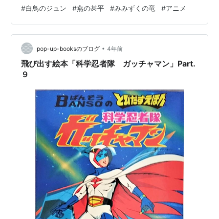
作品パネルやフォトスポットもありファン必見のイベン
#
白鳥のジュン
#
燕の甚平
#
みみずくの竜
#
アニメ
トになっています。個人的にはジャージすごくカッコい
いので欲しいです♪ 目玉商品は変身ブレスレットと鳥型ブ
ーメランですね。期間は4月18日（木）～5月13日（金）
迄です。会期は前期・後期に分かれ…
•
pop-up-booksのブログ
4年前
飛び出す絵本「科学忍者隊 ガッチャマン」Part.
９