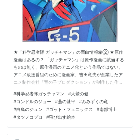
★「科学忍者隊 ガッチャマン」の面白情報箱② ★原作
漫画はあるの？ 「ガッチャマン」は原作漫画に該当する
ものは無く、原作漫画のアニメ化という作品ではない。
アニメ放送番組のために漫画家、吉田竜夫が創業したア
ニメ制作会社「竜の子プロダクション」が制作した作
品。 「ガッチャマン」の漫画作品としては、宣伝を兼ね
#
科学忍者隊ガッチャマン
#
大鷲の健
て小学館の学習雑誌「小学１年生から小学６年生」で、
#
コンドルのジョー
#
燕の甚平
#
みみずくの竜
タツノコプロのメンバーを中心に制作掲載していた。 ★
#
白鳥のジュン
#
ゴット・フェニックス
#
南部博士
制作者の吉田竜生は、どんな人？ 漫画家として「チャン
#
タツノコプロ
#
飛び出す絵本
ピオン太」、「少年忍者隊月光」などで人気を博してい
た。１９６２年、兄弟たちと漫画工房として「竜の子プ
ロダクション」を設立。その後、１９６４年か…