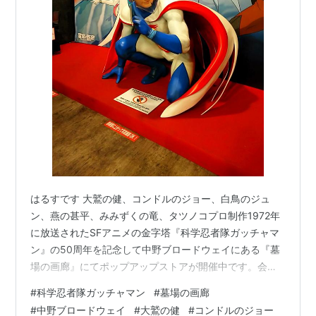
はるすです 大鷲の健、コンドルのジョー、白鳥のジュ
ン、燕の甚平、みみずくの竜、タツノコプロ制作1972年
に放送されたSFアニメの金字塔『科学忍者隊ガッチャマ
ン』の50周年を記念して中野ブロードウェイにある『墓
場の画廊』にてポップアップストアが開催中です。会場
では貴重なガッチャマングッズの展示、公式イラストを
#
科学忍者隊ガッチャマン
#
墓場の画廊
使用したアパレル商品や生活雑貨、アクセサリーの他、
#
中野ブロードウェイ
#
大鷲の健
#
コンドルのジョー