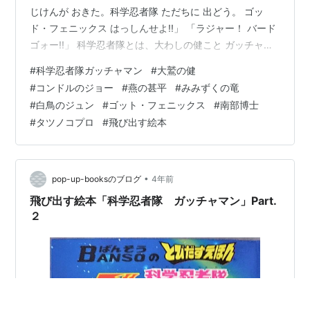
じけんが おきた。科学忍者隊 ただちに 出どう。 ゴッ
ド・フェニックス はっしんせよ!!」 「ラジャー！ バード
ゴォー!!」 科学忍者隊とは、大わしの健こと ガッチャマ
ンと、三人の 少年、ひとりの少女の、ゆう気ある あつま
#
科学忍者隊ガッチャマン
#
大鷲の健
りのことである。いま、少年たちは、南部はかせの しれ
#
コンドルのジョー
#
燕の甚平
#
みみずくの竜
いを うけ、あく人と たたかう ために、つばさの マント
#
白鳥のジュン
#
ゴット・フェニックス
#
南部博士
を まとう、科学忍者隊に 変身した。少年たちの 四だい
#
タツノコプロ
#
飛び出す絵本
の のりものも、どうじに 変身していった。 そして、五
だいの のりものは、一つに 合体し、すばらしい 力を…
•
pop-up-booksのブログ
4年前
飛び出す絵本「科学忍者隊 ガッチャマン」Part.
２