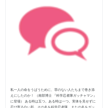
私一人の命をうばうために、罪のない人たちまで巻き添
えにしたのか！ （南部博士 『科学忍者隊ガッチャマン』
に登場） ある時は五つ。ある時は一つ。実体を見せずに
忍び寄る白い影。その名を科学忍者隊、またの名をガッ