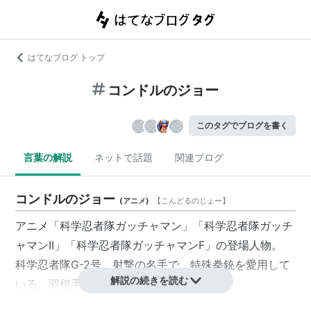
はてなブログ トップ
コンドルのジョー
このタグでブログを書く
言葉の解説
ネットで話題
関連ブログ
コンドルのジョー
(
アニメ
)
【
こんどるのじょー
】
アニメ「科学忍者隊ガッチャマン」「科学忍者隊ガッチ
ャマンII」「科学忍者隊ガッチャマンF」の登場人物。
科学忍者隊G-2号。射撃の名手で、特殊拳銃を愛用して
解説の続きを読む
いる。羽根手裏剣の名手でもある。
本名・ジョージ浅倉。表向きの職業はカーレーサー。