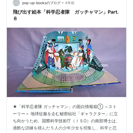
•
pop-up-booksのブログ
4年前
飛び出す絵本「科学忍者隊 ガッチャマン」Part.
８
★「科学忍者隊 ガッチャマン」の面白情報箱① ＜スト
ーリー＞ 地球征服を企む秘密結社「ギャラクター」に立
ち向かうため、国際科学技術庁（ＩＳО）の南部博士は、
過酷な訓練を積んだ５人の少年少女を招集し、科学と忍