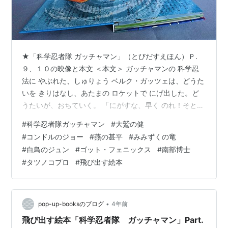
★「科学忍者隊 ガッチャマン」（とびだすえほん）Ｐ.
９、１０の映像と本文 ＜本文＞ ガッチャマンの 科学忍
法に やぶれた、しゅりょう ベルク・ガッツェは、どうた
いを きりはなし、あたまの ロケットで にげ出した。ど
うたいが、おちていく。 「にがすな、早く のれ！そとへ
出ろ!!」 ガッチャマンたちは、タートルキングの 腹部ハ
#
科学忍者隊ガッチャマン
#
大鷲の健
ッチに はさまれた、ゴッド・フェニックスと ともに お
#
コンドルのジョー
#
燕の甚平
#
みみずくの竜
ちていく。ああ、科学忍者隊の さいごか!? しかし、見よ
#
白鳥のジュン
#
ゴット・フェニックス
#
南部博士
大空を。ゴッド・フェニックスは、火の鳥となって 天た
#
タツノコプロ
#
飛び出す絵本
かく まい上がった。科学忍法 火の鳥だ!!ガッチャマンた
ちは、たすかった。ギャラクターの本ぶを つきとめるこ
と…
•
pop-up-booksのブログ
4年前
飛び出す絵本「科学忍者隊 ガッチャマン」Part.