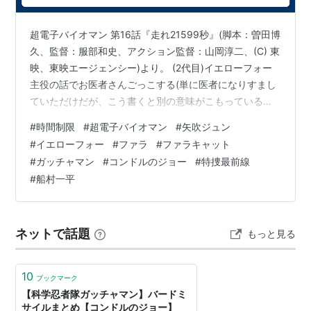
超電子バイオマン 第16話『走れ21599秒』(脚本：曽田博
久、監督：服部和史、アクション監督：山岡淳二、(C) 東
映、東映エージェンシー)より。 (2代目)イエローフォー
主役の話でお医者さんごっこする(単に医者になりすまし
ていただけだが、こう書くと別の意味がこもっているよ
うな感じがして何故か胡散臭さが増すよねえ)ファラ(飛鳥
#
時間制限
#
超電子バイオマン
#
矢吹ジュン
裕子)が新帝国ギア側の主役である。この事からわかるか
#
イエローフォー
#
ファラ
#
ファラキャット
もしれないが、全編で矢吹ジュンがアクションを魅せ、
#
ガッチャマン
#
コンドルのジョー
#
特捜最前線
バイクに立ち乗りしながら矢を射ったり、ロープでぶら
#
船村一平
下りながら矢を射ったりするのだ。 ただ、その全てを書
く時間など到底取れないので、タイトルの21599秒に因
んだ場面を取り…
ネットで話題
もっと見る
10
ブックマーク
【科学忍者隊ガッチャマン】バードミ
サイルまとめ【コンドルのジョー】