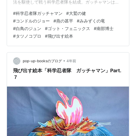
法を駆使して戦う科学忍者隊を結成。ガッチャマンは、
リーダーである「大鷲の健」個人につけられた名前で、
#
科学忍者隊ガッチャマン
#
大鷲の健
チームを現わす名前ではない。科学忍者隊に属する彼ら
#
コンドルのジョー
#
燕の甚平
#
みみずくの竜
がチームワークを組んで人類の望みをかけて悪の秘密結
#
白鳥のジュン
#
ゴット・フェニックス
#
南部博士
社「ギャラクター」と戦う物語。 科学忍者隊のメンバー
#
タツノコプロ
#
飛び出す絵本
は次の５名。 ガッチャマン（大鷲の健）科学忍者隊Ｇ―
１号 本作品の主人公で本名・鷲尾健。科学忍者隊のリー
ダー。ガッチャマンとは「科学忍者隊の５…
•
pop-up-booksのブログ
4年前
飛び出す絵本「科学忍者隊 ガッチャマン」Part.
７