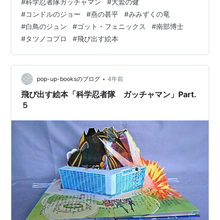
#
科学忍者隊ガッチャマン
#
大鷲の健
者隊の 五人は、ギャラクターに かこまれているのに 気
#
コンドルのジョー
#
燕の甚平
#
みみずくの竜
づかない。 「うふふ・・・・・、まぬけめ。上を見ろ！
#
白鳥のジュン
#
ゴット・フェニックス
#
南部博士
ここが おまえたちの はかばだよ!!」 だんいんの ピストル
#
タツノコプロ
#
飛び出す絵本
が、火を ふこうと した。しゅんかん、ゴォーツと する
どい かぜが おこった。科学忍法 竜巻ファイターだ。そ
して…
•
pop-up-booksのブログ
4年前
飛び出す絵本「科学忍者隊 ガッチャマン」Part.
５