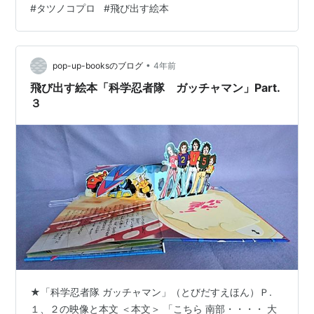
#
タツノコプロ
#
飛び出す絵本
いだが、怪獣ロボットから 人びとを まもり、ギャラクタ
ー本ぶを 見つけだすことだ。早く いけ、科学忍者隊…
•
pop-up-booksのブログ
4年前
飛び出す絵本「科学忍者隊 ガッチャマン」Part.
３
★「科学忍者隊 ガッチャマン」（とびだすえほん）Ｐ.
１、２の映像と本文 ＜本文＞ 「こちら 南部・・・・ 大