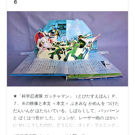
６
★「科学忍者隊 ガッチャマン」（とびだすえほん）Ｐ.
７、８の映像と本文 ＜本文＞ ぶきみな かめんを つけた
だんいんが はたらいている。しばらくして、バッバーン
と ばくはつ音が した。ジュンが、レーザー砲の はかい
に せいこうしたのだ。どうじに、ゴッド・フェニックス
は タートルキングの中に おりていった。しかし、科学忍