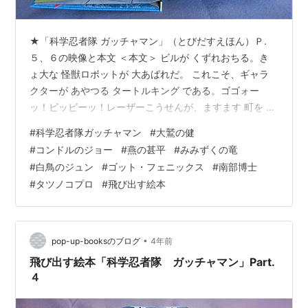
★「科学忍者隊 ガッチャマン」（とびだすえほん）Ｐ.
５、６の映像と本文 ＜本文＞ ビルが くずれおちる。き
ょ大な 怪獣ロボットが 大あばれだ。 これこそ、ギャラ
クターが あやつる タートルキング である。ゴゴォー
ッ！ビッビーッ！レーザーこうせんが、ますます 町を は
かいしていく。さらに 空から こうげき しようと とび上
#
科学忍者隊ガッチャマン
#
大鷲の健
がっていった。これを おって ゴッド・フェニックスが
#
コンドルのジョー
#
燕の甚平
#
みみずくの竜
ちかづく。 「ようし、ジュン、タートルキングに はい
#
白鳥のジュン
#
ゴット・フェニックス
#
南部博士
り、レーザー砲を さがして ばくはつしろっ！ おれは、
#
タツノコプロ
#
飛び出す絵本
あの腹部ハッチを ひらき、ゴッド・フェニックスを 中へ
みちびいて こうげきする。トップ・ドームを ひらけ！
さあ と…
•
pop-up-booksのブログ
4年前
飛び出す絵本「科学忍者隊 ガッチャマン」Part.
４