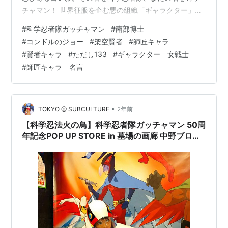
チャマン！ 世界征服を企む悪の組織「ギャラクター」に
対抗するために組織された５人の若者による特殊部隊の
#
科学忍者隊ガッチャマン
#
南部博士
活躍を描くアニメ。それが、『科学忍者隊ガッチャマ
#
コンドルのジョー
#
架空賢者
#
師匠キャラ
ン』（1972年・タツノコプロ）です。 第31話「南部博士
#
賢者キャラ
#
ただし133
#
ギャラクター 女戦士
暗殺計画」では、科学忍者隊の直属の上司である南部博
#
師匠キャラ 名言
士が赤潮調査のため大陸横断長距離列車で現場に向かい
ます。ところが、列車には博士の暗殺を謀るギャラクタ
ーのワナが。列車内でギャラクターのメ…
•
TOKYO @ SUBCULTURE
2年前
【科学忍法火の鳥】科学忍者隊ガッチャマン 50周
年記念POP UP STORE in 墓場の画廊 中野ブロー
ドウェイ