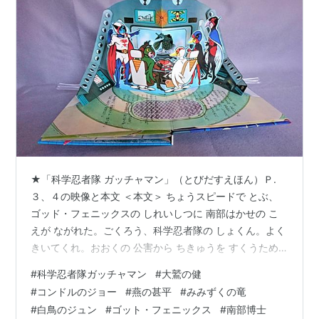
★「科学忍者隊 ガッチャマン」（とびだすえほん）Ｐ.
３、４の映像と本文 ＜本文＞ ちょうスピードで とぶ、
ゴッド・フェニックスの しれいしつに 南部はかせの こ
えが ながれた。ごくろう、科学忍者隊の しょくん。よく
きいてくれ。おおくの 公害から ちきゅうを すくうため
に、わたしたちの 手で 無公害 エネルギー源の かいはつ
#
科学忍者隊ガッチャマン
#
大鷲の健
を していた。しかし、この けいかくを しった あくの そ
#
コンドルのジョー
#
燕の甚平
#
みみずくの竜
しき ギャラクターが、これを うばおうと 怪獣ロボット
#
白鳥のジュン
#
ゴット・フェニックス
#
南部博士
を あやつり こうげきしてきた。 そこで きみたちの しめ