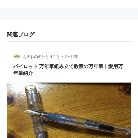
従来は、電気系統の互換装置を表すものであったが、最
近は、異質なものを適正な形式へ変換する機能を持つも
のを指すことも多くなった。
関連ブログ
•
おのおののひとりごと
2ヶ月前
パイロット 万年筆組み立て教室の万年筆｜愛用万
年筆紹介