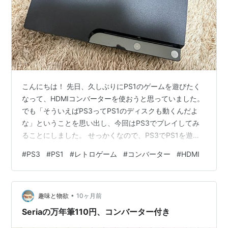
こんにちは！ 先日、久しぶりにPS1のゲームを遊びたく
なって、HDMIコンバーターを使おうと思っていました。
でも「そういえばPS3ってPS1のディスクも動くんだよ
な」ということを思い出し、今回はPS3でプレイしてみ
ることにしました。 せっかくなので、PS3でPS1を遊ん
だときの画質と、HDMIコンバーター経由のPS1画質をキ
#
PS3
#
PS1
#
レトロゲーム
#
コンバーター
#
HDMI
ャプチャボードで比較してみました。 どちらが綺麗なの
か、遅延や見え方に違いはあるのか、実際のスクショを
使って検証していきます。 結論！PS3がおすすめ！ 検証
•
環境の紹介 プレイステーション 3（PS3）CECH-2100A
趣味と物欲
10ヶ月前
HDMIコンバーター PS3でPS1を遊んだ画質…
Seriaの万年筆110円、コンバーター付き