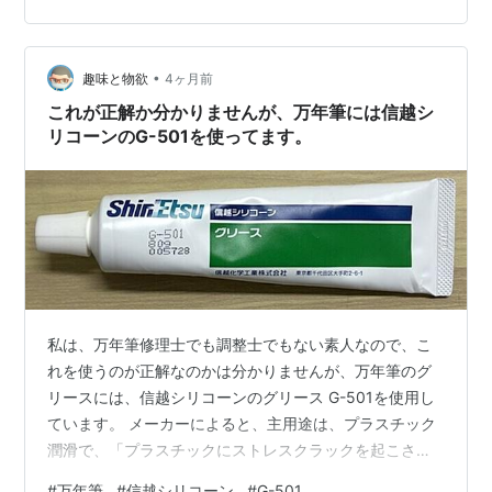
良品。 シンプルでありながら、デザイン性に優れた商品
が多い。 今回紹介するアルミ丸軸万年筆も、その一つ
だ。 アルミ丸軸万年筆 デザイン…
•
趣味と物欲
4ヶ月前
これが正解か分かりませんが、万年筆には信越シ
リコーンのG-501を使ってます。
私は、万年筆修理士でも調整士でもない素人なので、こ
れを使うのが正解なのかは分かりませんが、万年筆のグ
リースには、信越シリコーンのグリース G-501を使用し
ています。 メーカーによると、主用途は、プラスチック
潤滑で、「プラスチックにストレスクラックを起こさな
い。鋼と鋼の潤滑性が良い」というのが特徴とされてい
#
万年筆
#
信越シリコーン
#
G-501