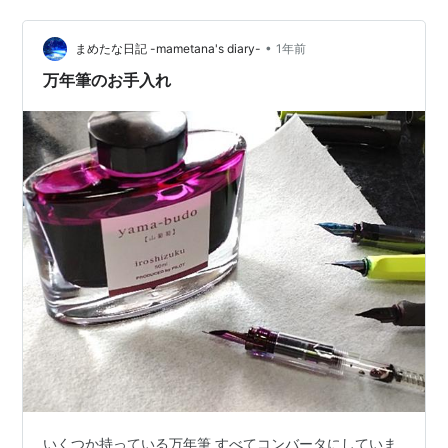
のflatはPILOTのプレラのカリグラフィ(CM)と同じような
タイプです。個体差かもしれませんが、コンバーターに
•
は内部にシリコンオイルがたっぷり塗ってありました。
まめたな日記 -mametana's diary-
1年前
P-FPR-1-TB-CM｜プレラ 色彩逢…
万年筆のお手入れ
いくつか持っている万年筆 すべてコンバータにしていま