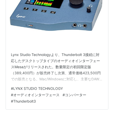
Lynx Studio Technologyより、Thunderbolt 3接続に対
応したデスクトップタイプのオーディオインターフェー
スMesaがリリースされた。数量限定の初回限定版
（389,400円）が販売終了し次第、通常価格423,500円
での販売となる。Mac/Windowsに対応し、主要なDAWと
互換性を持つ。 Mesaは、同社のインターフェース／コン
#
LYNX STUDIO TECHNOLOGY
バーターであるLynx Aurora(n)と同等の音質、 またHilo 2
#
オーディオインターフェース
#
コンバーター
と同じ静電容量式タッチスクリーンインターフェースを
#
Thunderbolt3
搭載。入出力には、XLRコンボジャック×4（マイク／ラ
イン／Hi-Z切替）、1/4インチTRSステレオアウト、独