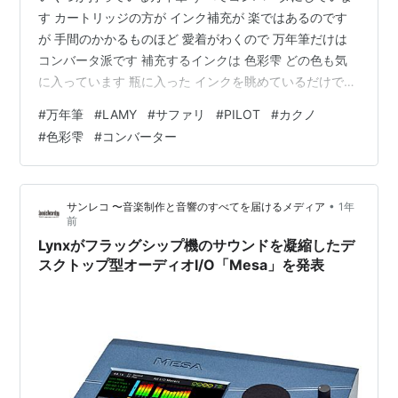
す カートリッジの方が インク補充が 楽ではあるのです
が 手間のかかるものほど 愛着がわくので 万年筆だけは
コンバータ派です 補充するインクは 色彩雫 どの色も気
に入っています 瓶に入った インクを眺めているだけでも
楽しいです どの万年筆も ニブはEFで揃えています とは
#
万年筆
#
LAMY
#
サファリ
#
PILOT
#
カクノ
いえ 書き心地は それぞれ特色があり LAMYのサファリは
#
色彩雫
#
コンバーター
サラサラとした 丸みのある線ですが PILOTのカクノの方
は カクッとした 細めの線になります まだまだ 育てがい
がありそうです ちょっとした 不安や心配事があっても
•
サンレコ 〜音楽制作と音響のすべてを届けるメディア
1年
日常に 集中できる作業があると 助かります …
前
Lynxがフラッグシップ機のサウンドを凝縮したデ
スクトップ型オーディオI/O「Mesa」を発表