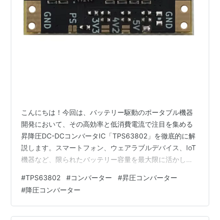
こんにちは！今回は、バッテリー駆動のポータブル機器
開発において、その高効率と低消費電流で注目を集める
昇降圧DC-DCコンバータIC「TPS63802」を徹底的に解
説します。スマートフォン、ウェアラブルデバイス、IoT
機器など、限られたバッテリー容量を最大限に活かした
いエンジニアにとって、まさに救世主となるこのICのス
#
TPS63802
#
コンバーター
#
昇圧コンバーター
ペック、特徴、豊富なアプリケーション事例、そして設
#
降圧コンバーター
計時の重要なポイントまでを深掘りしていきます。 なぜ
TPS63802がポータブル機器開発で選ばれるのか？ - 高
効率と低消費電流の重要性 バッテリー駆動のポータブル