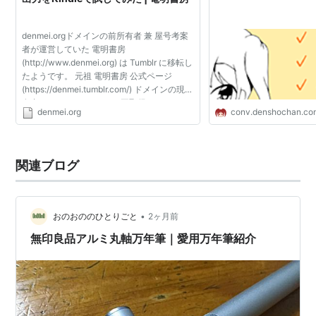
denmei.orgドメインの前所有者 兼 屋号考案
者が運営していた 電明書房
(http://www.denmei.org) は Tumblr に移転し
たようです。 元祖 電明書房 公式ページ
(https://denmei.tumblr.com/) ドメインの現所
有者による denmei.org の再取得につきまし
denmei.org
conv.denshochan.co
て、前所有者の関与は一切ありません。 電明
書房新社 ウェブサイト予定地...
関連ブログ
•
おのおののひとりごと
2ヶ月前
無印良品アルミ丸軸万年筆｜愛用万年筆紹介