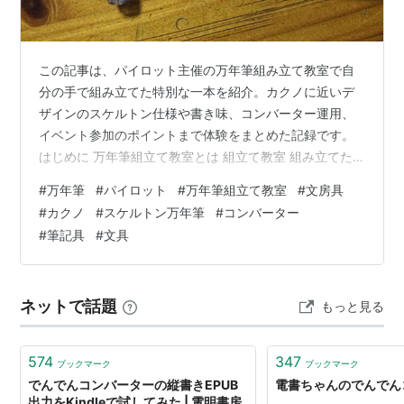
この記事は、パイロット主催の万年筆組み立て教室で自
分の手で組み立てた特別な一本を紹介。カクノに近いデ
ザインのスケルトン仕様や書き味、コンバーター運用、
イベント参加のポイントまで体験をまとめた記録です。
はじめに 万年筆組立て教室とは 組立て教室 組み立てた
万年筆について 書き心地 カスタマイズ 写真で紹介 まと
#
万年筆
#
パイロット
#
万年筆組立て教室
#
文房具
め 関連記事 はじめに 引き出しを整理していると、忘れ
#
カクノ
#
スケルトン万年筆
#
コンバーター
ていた万年筆がひょっこり姿を見せる。 今日はその中か
#
筆記具
#
文具
ら、パイロットの万年筆組み立て教室で自分の手で組み
立てた一本を取り上げる。 既製品とは違う、“自分で組ん
だ”という小さな誇りが宿る万年筆だ。 万年筆組立て教室
ネットで話題
もっと見る
とは パイロットが不定期…
574
347
ブックマーク
ブックマーク
でんでんコンバーターの縦書きEPUB
電書ちゃんのでんでん
出力をKindleで試してみた | 電明書房