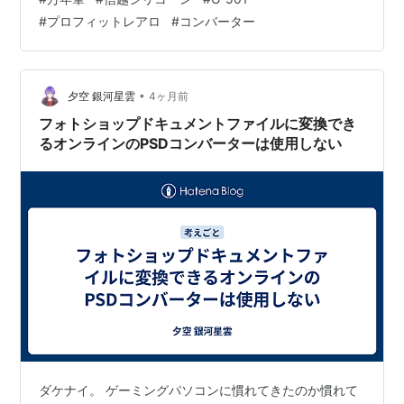
ます。 万年筆はプラスチック部分が多く、かつ金属パー
#
プロフィットレアロ
#
コンバーター
ツも存在するため、このあたりの特徴がマッチするので
はないかと選択しました。 www.silicone.jp 実際、約5年
前に、セーラー プロフィット レアロを分解清掃した際、
ピストンのグリスアップに使用しましたが、その後、特
•
夕空 銀河星雲
4ヶ月前
に不具合は生じて…
フォトショップドキュメントファイルに変換でき
るオンラインのPSDコンバーターは使用しない
ダケナイ。 ゲーミングパソコンに慣れてきたのか慣れて