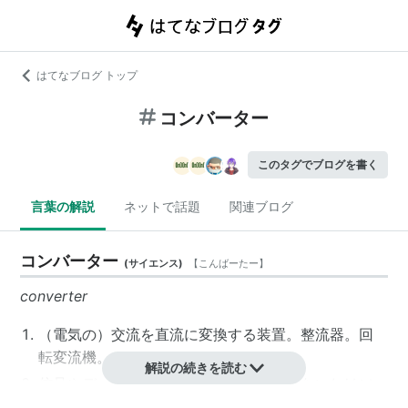
はてなブログ トップ
コンバーター
このタグでブログを書く
言葉の解説
ネットで話題
関連ブログ
コンバーター
(
サイエンス
)
【
こんばーたー
】
converter
（電気の）交流を直流に変換する装置。整流器。回
転変流機。
コンバータ
。→インバーター
解説の続きを読む
信号やデータの形式を変換する為の装置ないしはソ
フトウェア。