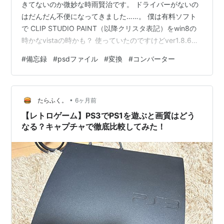
きてないのか微妙な時雨賢治です。 ドライバーがないの
はだんだん不便になってきました……。 僕は有料ソフト
で CLIP STUDIO PAINT（以降クリスタ表記）をwin8の
時かなvistaの時かも？ 使っていたのですけどver1.8.6止
まりの初期になります。 ※2026.3.18に執筆したものにな
#
備忘録
#
psdファイル
#
変換
#
コンバーター
ります
•
たらふく。
6ヶ月前
【レトロゲーム】PS3でPS1を遊ぶと画質はどう
なる？キャプチャで徹底比較してみた！