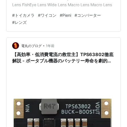
Lens FishEye Lens Wide Lens Macro Lens Macro Lens
#
トイカメラ
#
ワイコン
#
Pieni
#
コンバーター
#
レンズ
•
電丸のブログ
1年前
【高効率・低消費電流の救世主】TPS63802徹底
解説 - ポータブル機器のバッテリー寿命を劇的に
向上させる昇降圧DC-DCコンバータ