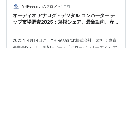
機器において、高効率と低消費電流は、製品の使いやす
•
YHResearchのブログ
1年前
さ、動作時間、そし…
オーディオ アナログ - デジタル コンバーター チ
ップ市場調査2025：規模シェア、最新動向、産業
分析、成長機会
2025年4月14日に、YH Research株式会社（本社：東京
都中央区）は、調査レポート「グローバルオーディオ ア
ナログ - デジタル コンバーター チップのトップ会社の市
場シェアおよびランキング 2025」を発行しました。当レ
ポートでは、オーディオ アナログ - デジタル コンバータ