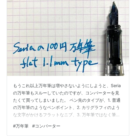
もうこれ以上万年筆は増やさないようにしようと、Seria
の万年筆もスルーしていたのですが、コンバーターを見
たくて買ってしまいました。 ペン先のタイプが、1. 普通
の万年筆のようなペンポイント、2. カリグラフィのよう
な文字がかけるフラットなニブ、3. 万年筆ではなく筆ペ
ン の3種類あります。 今回買ってきたのはフラットなタ
#
万年筆
#
コンバーター
イプ (flat 1.1mm) です。 万年筆本体は嵌合式で、ペン先