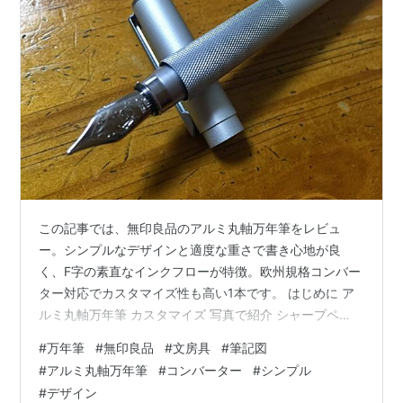
この記事では、無印良品のアルミ丸軸万年筆をレビュ
ー。シンプルなデザインと適度な重さで書き心地が良
く、F字の素直なインクフローが特徴。欧州規格コンバー
ター対応でカスタマイズ性も高い1本です。 はじめに ア
ルミ丸軸万年筆 カスタマイズ 写真で紹介 シャープペ
ン・水性ボールペンは廃盤 まとめ 以下のリンクにはアフ
#
万年筆
#
無印良品
#
文房具
#
筆記図
ィリエイトを含んでいます。 関連記事 はじめに 引き出
#
アルミ丸軸万年筆
#
コンバーター
#
シンプル
しの中から、無数の万年筆が発掘される。 その中から、
#
デザイン
今日は無印良品のアルミ丸軸万年筆を取り上げる。 無印