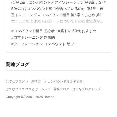
に 第2章：コンパウンドとアイソレーション 第3章：なぜ
50代にはコンパウンド種目が合っているのか 第4章：自
重トレーニング＝コンパウンド種目 第5章：まとめ 第1
章：はじめに あなたは筋トレについてどの程度知識があ
りますか？ たとえば、「腕立て伏せってどうやるの？」
#
コンパウンド種目 初心者
#
筋トレ 50代 おすすめ
って聞かれたとしたらどうでしょう。 これは簡単に答え
#
自重トレーニング 効果的
られますよね。 まあ現実的にはそんな質問をしてくる人
#
アイソレーション コンパウンド 違い
はいないでしょうけど（笑） ただ、あなたが「筋トレ経
験者」だとしたら、「筋トレ未経験者」の人から想定外
の質問をされることってあると思います。 これは僕の経
関連ブログ
験談になるんですけど…
はてなブログ
>
未指定
>
コンパウンド種目 初心者
はてなブログ タグとは
ヘルプ
開発ブログ
はてなブログトップ
Copyright (C) 2001-
2026
Hatena.