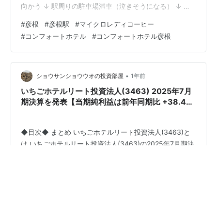
向かう ↓ 駅周りの駐車場満車（泣きそうになる） ↓ ち
ょっと離れた穴場に行ってみたら空いてたので止める
#
彦根
#
彦根駅
#
マイクロレディコーヒー
（いつも停めるところ２４時間７００円、ここ１１００
#
コンフォートホテル
#
コンフォートホテル彦根
円） ↓ 新幹線間に合わないので変更（EX予約はこういう
ところは便利） ↓ 新幹線で米原、琵琶湖線で彦根
（え？） ↓ マイクロレディさんでコーヒーとスコーン
（え？） https://www.instagram.com/microlad…
•
ショウサンショウウオの投資部屋
1年前
いちごホテルリート投資法人(3463) 2025年7月
期決算を発表【当期純利益は前年同期比 +38.4%
に成長。優待拡充も合わせて発表!!】