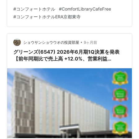
ーナショナル社」が運営するコンフォートホテルです
#
コンフォートホテル
#
ComfortLibraryCafeFree
が、日本ではその日本法人が全国展開しています。 無料
#
コンフォートホテルERA京都東寺
朝食にスムージーがあったり、全室禁煙、小学６年生ま
での子供なら無料で宿泊できる（添い寝が条件）などの
ユニークなサービスを行っているホテルです。 そんなコ
ンフォートホテルですが、1回でも宿泊すれば、最低1年
•
ショウサンショウウオの投資部屋
9ヶ月前
間、フリードリンクや…
グリーンズ(6547) 2026年6月期1Q決算を発表
【前年同期比で売上高 +12.0%、営業利益
+45.9%、純利益 -0.6%と好調!!】