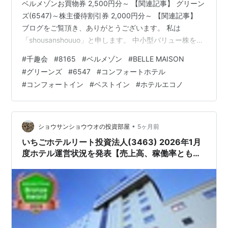
ベルメゾンお買物券 2,500円分～ 【関連記事】 グリーン
ズ(6547)～株主優待割引券 2,000円分～ 【関連記事】
ブログをご覧頂き、ありがとうございます。 私は
「shousanshouuo」と申します。 中小型バリュー株を中
心とした長期投資スタンスで、 兼業投資家として活動し
#
千趣会
#
8165
#
ベルメゾン
#
BELLE MAISON
ています。 先週も優待品が届いていました。 今回は2社
#
グリーンズ
#
6547
#
コンフォートホテル
から届いた優待をご紹介します。 今回の記事では、 「先
#
コンフォートイン
#
ベストイン
#
ホテルエコノ
週届いた株主優待 ～千趣会(8165)、グリーンズ(6547)
～」 を公開しています。 ランキング参加中株式投資・
FX・マネー 経済動向語り合おう…
•
ショウサンショウウオの投資部屋
5ヶ月前
いちごホテルリート投資法人(3463) 2026年1月
度ホテル運営状況を発表【売上高、稼働率ともに
前年同月を下回る結果に!!】