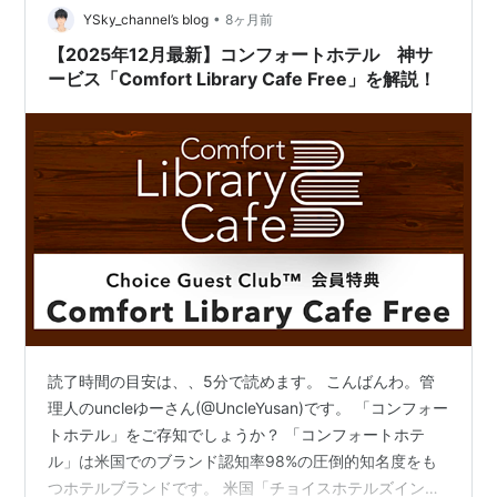
ら？」など、あなたの目的に合ったホテルが必ず見つか
•
YSky_channel’s blog
8ヶ月前
ります。各ホテルの詳細な魅力を知…
【2025年12月最新】コンフォートホテル 神サ
ービス「Comfort Library Cafe Free」を解説！
読了時間の目安は、、5分で読めます。 こんばんわ。管
理人のuncleゆーさん(@UncleYusan)です。 「コンフォー
トホテル」をご存知でしょうか？ 「コンフォートホテ
ル」は米国でのブランド認知率98%の圧倒的知名度をも
つホテルブランドです。 米国「チョイスホテルズインタ