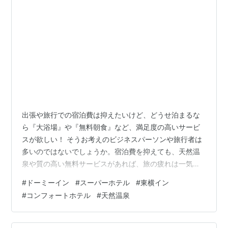
出張や旅行での宿泊費は抑えたいけど、どうせ泊まるな
ら『大浴場』や『無料朝食』など、満足度の高いサービ
スが欲しい！ そうお考えのビジネスパーソンや旅行者は
多いのではないでしょうか。宿泊費を抑えても、天然温
泉や質の高い無料サービスがあれば、旅の疲れは一気に
解消されます。 この記事では、「コスパの良さ」と「付
#
ドーミーイン
#
スーパーホテル
#
東横イン
加価値の高さ」を両立させた人気ビジネスホテルチェー
#
コンフォートホテル
#
天然温泉
ン、【東横INN / ドーミーイン / スーパーホテル / コンフ
ォートホテル】の4つを徹底比較します。 「天然温泉・
サウナで選ぶなら？」「無料朝食の満足度で選ぶな