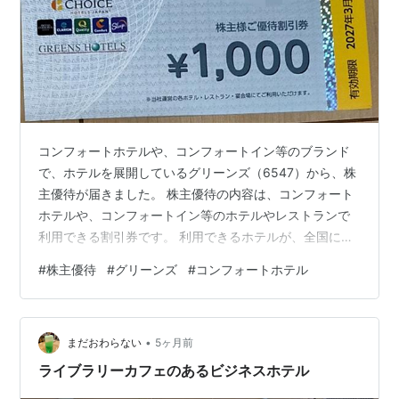
コンフォートホテルや、コンフォートイン等のブランド
で、ホテルを展開しているグリーンズ（6547）から、株
主優待が届きました。 株主優待の内容は、コンフォート
ホテルや、コンフォートイン等のホテルやレストランで
利用できる割引券です。 利用できるホテルが、全国にあ
りますので、ちょっとした旅行に利用しやすいです。 ま
#
株主優待
#
グリーンズ
#
コンフォートホテル
た紙の割引券で、わかりやすいのが良いです。 しかし、1
会計につき、5000円分までしか利用できないので、たく
さん株主優待を持っている人は注意が必要です。 私達家
•
族は、夫の実家に帰省したときに、ロードサイド型ホテ
まだおわらない
5ヶ月前
ルのコンフォートインをよく利用しています。 アットホ
ライブラリーカフェのあるビジネスホテル
ームな感じのホテルで、とても…