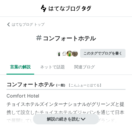
はてなブログ トップ
コンフォートホテル
このタグでブログを書く
言葉の解説
ネットで話題
関連ブログ
コンフォートホテル
(
一般
)
【
こんふぉーとほてる
】
Comfort Hotel
チョイスホテルズインターナショナル
が
グリーンズ
と提
携して設立した
チョイスホテルズジャパン
を通じて日本
解説の続きを読む
で展開しているビジネスホテルチェーンのブランド。