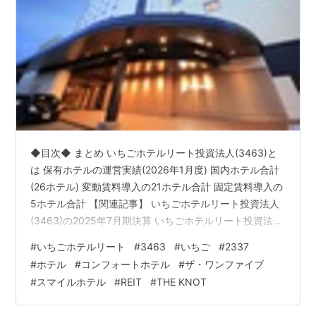
◆目次◆ まとめ いちごホテルリート投資法人(3463)と
は 保有ホテルの運営実績(2026年1月度) 国内ホテル合計
(26ホテル) 変動賃料導入の21ホテル合計 固定賃料導入の
5ホテル合計 【関連記事】 いちごホテルリート投資法人
(3463)の2025年7月期決算 いちごホテルリート投資法人
(3463)2026年1月期の運用状況予想 いちごホテルリート
#
いちごホテルリート
#
3463
#
いちご
#
2337
投資法人(3463)の予想分配金利回り いちごホテルリート
#
ホテル
#
コンフォートホテル
#
ザ・ワンファイブ
投資法人(3463)の投資主優待 いちごJリーグ株主・投資
#
スマイルホテル
#
REIT
#
THE KNOT
主優待 【関連記事】 宿泊代金割引 【関連記事】 ブログ
をご覧頂き、ありがとうございます。 私は