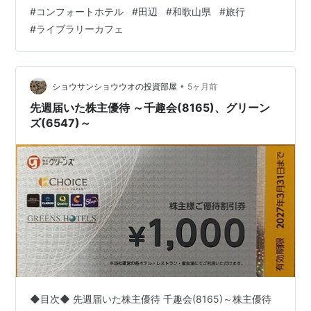
ません） 一人で泊まるならこういうカフェがあるといい
#
コンフォートホテル
#
田辺
#
和歌山県
#
旅行
ですね♪ お部屋はシンプルで使いやすかったです 夫は隣
#
ライブラリーカフェ
の部屋だったのですが、ここよりも少し狭くレイアウト
も違っていました 後で調べたら私の部屋が特別少し広か
ったようです(^_^.) ソファの左側に物を置くスペースがあ
るので細々したものが置けて良かったです 夫の部屋には
•
ショウサンショウウオの投資部屋
5ヶ月前
そのスペースがなか…
先週届いた株主優待 ～千趣会(8165)、グリーン
ズ(6547)～
◆目次◆ 先週届いた株主優待 千趣会(8165)～株主優待