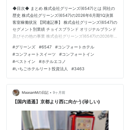
◆目次◆ まとめ 株式会社グリーンズ(6547)とは 同社の
歴史 株式会社グリーンズ(6547)の2026年6月期1Q決算
客室稼働状況 【関連記事】 株式会社グリーンズ(6547)の
セグメント別業績 チョイスブランド オリジナルブランド
及びその他の事業 株式会社グリーンズ(6547)の2026年6
月期業績予想・進捗率 【関連記事】 株式会社グリーンズ
#
グリーンズ
#
6547
#
コンフォートホテル
(6547)の予想配当利回り 株式会社グリーンズ(6547)の株
#
コンフォートスイーツ
#
コンフォートイン
主優待 【関連記事】 ブログをご覧頂き、ありがとうござ
#
ベストイン
#
ホテルエコノ
います。 私は「shousanshouuo」と申します。 中小型バ
#
いちごホテルリート投資法人
#
3463
リュー株を中心とした長期投資スタンスで、 兼業投資家
として活動…
•
MaasanMの日記
9ヶ月前
【国内逍遥】京都より西に向かう(珍しい)