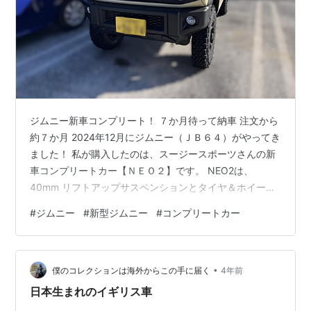
ジムニー新車コンプリート！ ７か月待って納車 注文から
約７か月 2024年12月にジムニー（ＪＢ６４）がやってき
ました！ 私が購入したのは、スージースポーツさんの新
車コンプリートカー【ＮＥＯ２】です。 NEO2は、
40mm リフトアップサスペンションとタイヤ＆ホイール
が標準装備ですが、追加してショウワガレージさんの
#
ジムニー
#
新型ジムニー
#
コンプリートカー
9mmワイドフェンダーを装着してもらいました。（直前
直左対策でドラレコも装着） ジムニーを購入したら、出
来るだけDIYでカスタムするつもりでしたが、流石にリフ
•
トアップは私には無理だし、9mmフェンダーは、穴を開
僕のコレクションは海外からこの手に届く
4年前
ける加工が必要で、私のスキルでは不安なので取り付け
日本生まれのイギリス車
はお願いしてしまいました…