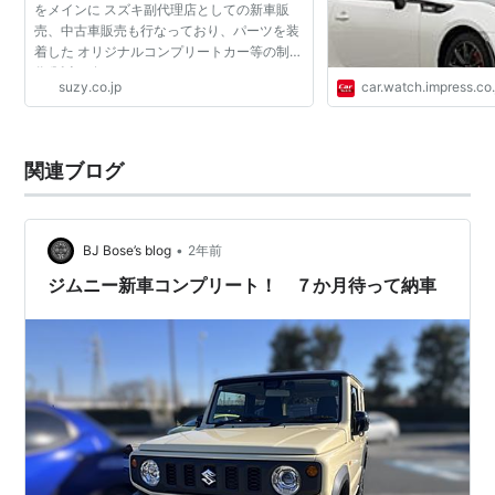
をメインに スズキ副代理店としての新車販
売、中古車販売も行なっており、パーツを装
着した オリジナルコンプリートカー等の制
作/販売も行なっております。 ジムニーはも
suzy.co.jp
car.watch.impress.co.
ちろん、4駆車、その他車輛のお客様も数多
く行なっております...
関連ブログ
•
BJ Bose’s blog
2年前
ジムニー新車コンプリート！ ７か月待って納車