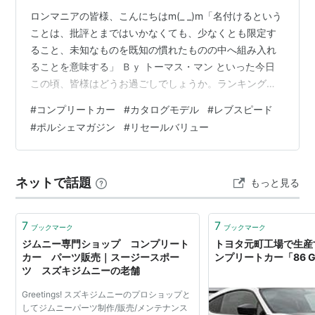
ロンマニアの皆様、こんにちはm(_ _)m「名付けるという
ことは、批評とまではいかなくても、少なくとも限定す
ること、未知なものを既知の慣れたものの中へ組み入れ
ることを意味する」 Ｂｙ トーマス・マン といった今日
この頃、皆様はどうお過ごしでしょうか。ランキング参
加中読書の会＊脱・限定生産 最近度々ネタにする12Rも
#
コンプリートカー
#
カタログモデル
#
レブスピード
ソレであるが、国産メーカーのコンプリートカーの何が
#
ポルシェマガジン
#
リセールバリュー
一番問題って「その殆どが台数限定発売」ってトコがで
ある。要するにブランド力で商売できなくてカタログモ
デルにすると損こくから、プレミア価値付けて台数絞る
ネットで話題
もっと見る
事で確実に利益を出すしかないのである。上手く行った
例って、ワタクシの知る限りNISM…
7
7
ブックマーク
ブックマーク
ジムニー専門ショップ コンプリート
トヨタ元町工場で生産す
カー パーツ販売｜スージースポー
ンプリートカー「86 G
ツ スズキジムニーの老舗
Greetings! スズキジムニーのプロショップと
してジムニーパーツ制作/販売/メンテナンス