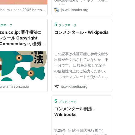
Gov法令検索かウィキソース等も
ご利用ください。 コンメンター
houmu-sensi2005.hatenablog.com
ja.wikibooks.org
ル民法インデックス（全条） 第1
章 通則（第1条・第2条） 第2章
人（第3条～第32条の2） 第1
5
ックマーク
ブックマーク
節 権利能力（第3条） 第2節
zon.co.jp: 著作権法コ
コンメンタール - Wikipedia
意思能...
タール Copyright
 Commentary: 小倉秀
金井重彦: 本
この記事は検証可能な参考文献や
出典が全く示されていないか、不
十分です。 出典を追加して記事
の信頼性向上にご協力ください。
（このテンプレートの使い方）
出典検索?: "コンメンタール" – ニ
ww.amazon.co.jp
ja.wikipedia.org
ュース · 書籍 · スカラー · CiNii ·
J-STAGE · NDL · dlib.jp · ジャパ
ンサーチ · TWL (2012年11月) コ
5
ブックマーク
ンメンタール（ドイツ...
コンメンタール刑法 -
Wikibooks
第25条（刑の全部の執行猶予）