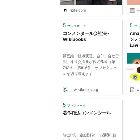
note.com
k-
5
5
ブックマーク
ブ
コンメンタール会社法 -
Ama
Wikibooks
ンメン
Law
夫, 
第五編 組織変更、合併、会社分
割、株式交換及び株式移転（第
743条～第816条）サブセクショ
ンを切り替えます
ja.wikibooks.org
w
5
ブックマーク
著作権法コンメンタール
解 説 第一章総則 第一節通則 (目