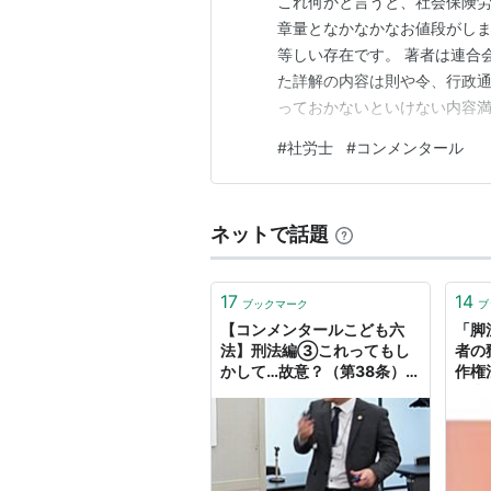
これ何かと言うと、社会保険労
章量となかなかなお値段がし
等しい存在です。 著者は連合
た詳解の内容は則や令、行政
っておかないといけない内容満
とっては「座右の書」という存
#
社労士
#
コンメンタール
と、持っていません。理由は1
れていないからです。連合会の
ネットで話題
17
14
ブックマーク
ブ
【コンメンタールこども六
「脚
法】刑法編③これってもし
者の
かして…故意？（第38条）
作権
｜めしだ
企業
Sea