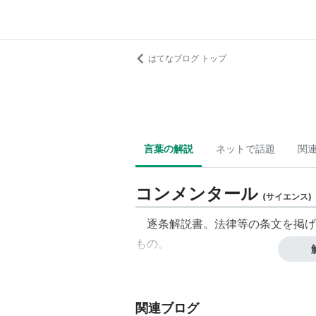
はてなブログ トップ
言葉の解説
ネットで話題
関
コンメンタール
(
サイエンス
)
逐条解説書。法律等の条文を掲げ
もの。
関連ブログ