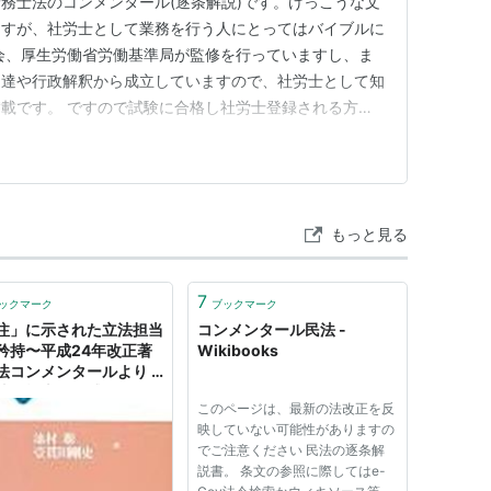
務士法のコンメンタール(逐条解説)です。けっこうな文
ますが、社労士として業務を行う人にとってはバイブルに
会、厚生労働省労働基準局が監修を行っていますし、ま
通達や行政解釈から成立していますので、社労士として知
載です。 ですので試験に合格し社労士登録される方に
在になるでしょう。 ちなみに私は持っているかと言う
つ、現在の版はまだ第八次社労士法改正の内容が反映さ
書籍案内でも「鋭意制作中…
もっと見る
7
ックマーク
ブックマーク
注」に示された立法担当
コンメンタール民法 -
矜持〜平成24年改正著
Wikibooks
法コンメンタールより -
法務戦士の雑感 ～
このページは、最新の法改正を反
son2～
映していない可能性がありますの
でご注意ください 民法の逐条解
説書。 条文の参照に際してはe-