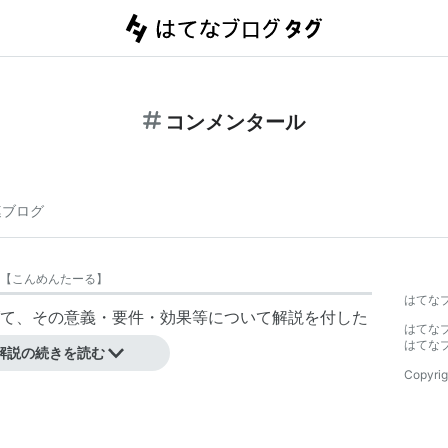
コンメンタール
連ブログ
【
こんめんたーる
】
はてな
て、その意義・要件・効果等について解説を付した
はてな
はてな
解説の続きを読む
Copyrig