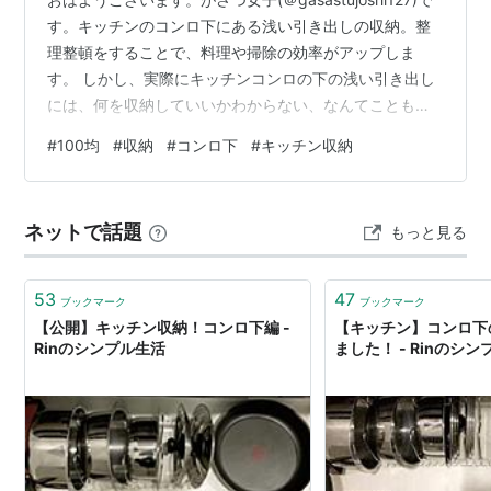
す。キッチンのコンロ下にある浅い引き出しの収納。整
理整頓をすることで、料理や掃除の効率がアップしま
す。 しかし、実際にキッチンコンロの下の浅い引き出し
には、何を収納していいかわからない、なんてことも。
本記事では、100均グッズを使ったコンロ下の引き出し収
#
100均
#
収納
#
コンロ下
#
キッチン収納
納のアイデアを紹介します。 コンロ下の引き出し収納を
見直してから、料理やお掃除の効率がぐんっとアップし
ました。 「コンロ下の引き出し収納のアイデアが知りた
ネットで話題
もっと見る
い」「100均グッズできキッチンの引き出し収納を見直し
たい」という方は、ぜひ参考にしてくださいね。 コンロ
の一番下の引き出…
53
47
ブックマーク
ブックマーク
【公開】キッチン収納！コンロ下編 -
【キッチン】コンロ下
Rinのシンプル生活
ました！ - Rinのシ