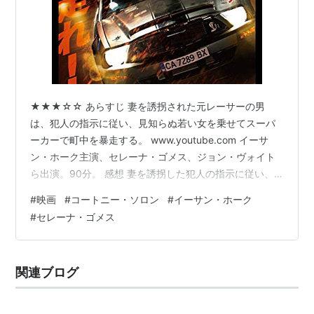
★★★☆☆ あらすじ 妻を誘拐された元レーサーの男
は、犯人の指示に従い、見知らぬ若い女を乗せてスーパ
ーカーで町中を暴走する。 www.youtube.com イーサ
ン・ホーク主演、セレーナ・ゴメス、ジョン・ヴォイト
ら出演。90分。 感想 妻を誘拐した犯人の指示に従い、
スーパーカーを走らせる元レーサーの男が主人公だ。ほ
#
映画
#
コートニー・ソロン
#
イーサン・ホーク
ぼ全編が車を運転するシーンで、カーアクション満載の
#
セレーナ・ゴメス
映画となっている。 序盤は用意された車に乗り込み、謎
の犯人の指示に従って、訳も分からぬままに車を暴走さ
せる主人公の様子が描かれる。主人公の元レーサーとし
関連ブログ
ての腕前や何としてでも妻を取り戻そうとする覚悟が伝
わってくるが、次第にただ無機質…