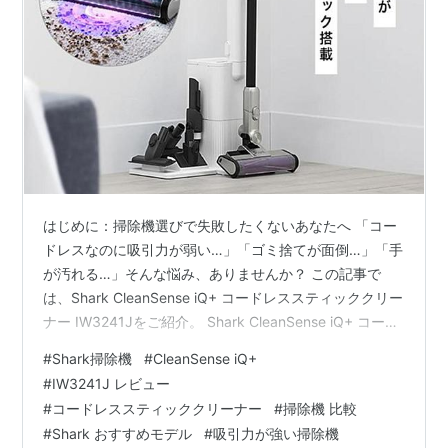
はじめに：掃除機選びで失敗したくないあなたへ 「コー
ドレスなのに吸引力が弱い…」「ゴミ捨てが面倒…」「手
が汚れる…」そんな悩み、ありませんか？ この記事で
は、Shark CleanSense iQ+ コードレススティッククリー
ナー IW3241Jをご紹介。 Shark CleanSense iQ+ コード
レススティッククリーナー IW3241J posted with カエレ
#
Shark掃除機
#
CleanSense iQ+
バ SharkNinja公式ヤフーショッピング店 Yahooショッピ
#
IW3241J レビュー
ング Amazon 楽天市場 最新モデルならではのスマートセ
#
コードレススティッククリーナー
#
掃除機 比較
ンサー搭載、ダスト検知機能、自己掃除機能などを徹底
#
Shark おすすめモデル
#
吸引力が強い掃除機
レビューしながら、実際の使用感や口コミも交え…