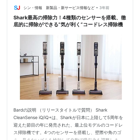
＋」は88,000円です。 特徴 エッジセンサー搭載壁際や
•
部屋の角を検知すると、自動的に吸引力が最大2.5倍にア
シン・情報 新製品・新サービス情報など
3年前
ップし、…
Shark最高の掃除力！4種類のセンサーを搭載、徹
底的に掃除ができる”気が利く”コードレス掃除機
Bardの説明 （リリースタイトルで質問） Shark
CleanSense iQ/iQ+は、Sharkが日本に上陸して5周年を
迎えた節目の年に発売された、最上位モデルのコードレ
ス掃除機です。4つのセンサーを搭載し、壁際や角のゴ
ミ、見えないゴミを検知して自動で吸引力を調整しま