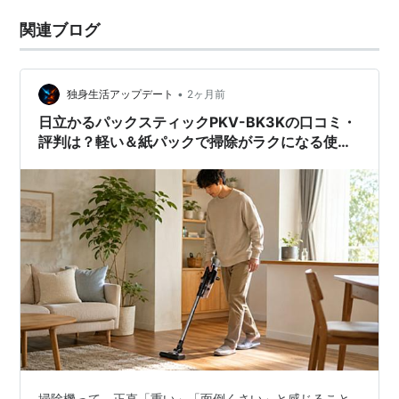
関連ブログ
•
独身生活アップデート
2ヶ月前
日立かるパックスティックPKV-BK3Kの口コミ・
評判は？軽い＆紙パックで掃除がラクになる使い
心地を解説
掃除機って、正直「重い」「面倒くさい」と感じること