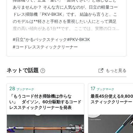
ありませんか？ そんな方に人気なのが、日立の軽量コー
ドレス掃除機「PKV-BK3K」です。 結論から言うと、こ
のモデルは**軽さと手軽さを重視したい人にとって満足
度の高い傾向がある1台**です。 ここでは、実際の口コミ
や使い心地をもとに、初心者の方でもわかりやすく解説
#
日立"かるパックスティック#PKV-BK3K
していきます。 ※本記事は複数の口コミや一般的な使用
#
コードレススティッククリーナー
感を参考にまとめています。 リンク 【結論】PKV-BK3K
はこんな人におすすめ 軽さを重視して掃除機を選びたい
人 紙パック式で清潔に使いたい人 手軽にサッと掃除した
ネットで話題
もっと見る
い人 こんな悩みありませんか？ 軽いコードレス掃除機を
探している…
28
17
ブックマーク
ブックマーク
「もうコード付き掃除機は作らな
最長45分使える9,8
い」 ダイソン、60分駆動するコード
スティッククリーナー - 
レススティッククリーナーを発表