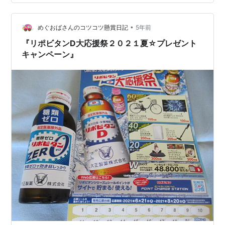
て使いづらくなったりしますもんね。価格はオープンプ
ライスで店頭予想価格は39,600円。コードレススティッ
ククリーナー使ってるんだけど、長さが合わなくて腰が
•
めぐおばさんのコツコツ懸賞日記
5年前
痛くなるのよねって方には嬉しい商品だ…
『リポビタンD大応援祭２０２１夏☆プレゼント
キャンペーン』