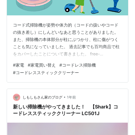
コード式掃除機が姿勢や体力的（コードの扱いやコード
の抜き差し）にしんどいなあと思うことがありました。
また、掃除機の本体部分が柱にぶつかり、柱に傷がつく
ことも気になっていました。 過去記事でも百均商品で柱
をカバーしたことについて書きました。 free-
diary.hateblo.jp free-diary.hateblo.jp 今回、いよいよ買
#
家電
#
家電買い替え
#
コードレス掃除機
い替えのタイミングがきたためコードレス掃除機を購入
#
コードレススティッククリーナー
しました。 購入前の検討は？ コードレスで吸引力が落ち
るのか？ 一戸建てのスペースにバッテリーが持つのか？
カーペットも吸引力が十分か？ 本体の軽さ ハンディタイ
プにもなるか？ パワーヘッド ごみ捨てが簡…
•
しもしもさん家のブログ
1年前
新しい掃除機がやってきました！ 【Shark】コ
ードレススティッククリーナー LC501J