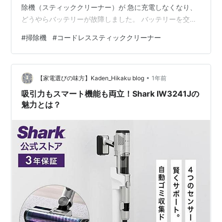
除機（スティッククリーナー）が 急に充電しなくなり、
どうやらバッテリーが故障しました。 バッテリーを交換
して使い続けるか迷ったのですが、 バッテリー自体が２
#
掃除機
#
コードレススティッククリーナー
０，０００円以上するらしく・・・(￣д￣)高い。 もう５
年ほど使っており、柴犬みかんの抜け毛などを日々吸っ
ていたこともあり、 ヘッド部分やゴミの貯まる部分の劣
•
化も激しかったので、破棄することにして、 この度、新
【家電選びの味方】Kaden_Hikaku blog
1年前
しく新調することにしました！ Shark コードレススティ
吸引力もスマート機能も両立！Shark IW3241Jの
ッククリ…
魅力とは？