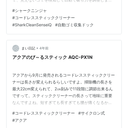
す。また、自動ゴミ収集ドックが付属しているので、面
#
シャークニンジャ
倒なゴミ捨てが月1回で済みます。さらに、FLEX機能で
#
コードレススティッククリーナー
家具の下などの狭い場所も簡単に掃除できます。Shark
#
SharkCleanSenseiQ
#
自動ゴミ収集ドック
CleanSense iQ/iQ+は、掃除性能を徹底的に追求し、使い
やすさにもこだわったコードレス掃除機です。家をきれ
いに保ちたい方におすすめです。 Yahoo! …
•
まい日記
4年前
アクアのび～るスティック AQC-PX1N
アクアから9月に発売されるコードレススティッククリー
ナーは長さが変えられるらしいですよ。掃除機の長さを
最大22cm変えられて、2㎝刻みで11段階に調節出来るん
ですって。スティッククリーナーの長さって地味に重要
なんですよね。短すぎても長すぎても腰が痛くなるか
ら、2cm刻みで自分に合った長さに変えられるのはかな
#
コードレススティッククリーナー
#
サイクロン式
り嬉しいです。吸引力とか音の静かさももちろん大事で
#
アクア
すけど、案外こういうちょっとしたことがネックになっ