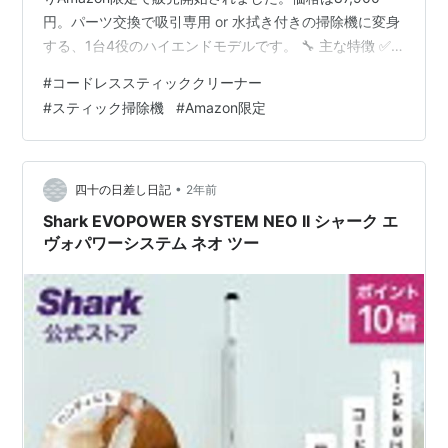
円。パーツ交換で吸引専用 or 水拭き付きの掃除機に変身
する、1台4役のハイエンドモデルです。 🔧 主な特徴 ✅
吸引＆水拭きを同時に 吸引力：20,000Pa（水拭き併用
#
コードレススティッククリーナー
モード） ローラーブラシが毎分450回回転しながら加圧
#
スティック掃除機
#
Amazon限定
水拭き 長い髪やペットの毛が絡みにくい2種のスクレー
パー内蔵 吸引跡・水残りゼロの高精度な仕上がり ✅ 専用
ドックで自動洗浄＆乾燥 90℃の熱水洗浄＋高速乾燥（5
分）or静音乾燥（30分） 汚れ…
•
四十の日差し日記
2年前
Shark EVOPOWER SYSTEM NEO II シャーク エ
ヴォパワーシステム ネオ ツー