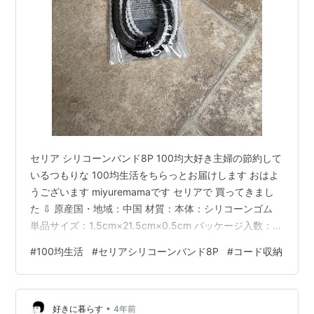
セリア シリコーンバンド8P 100均大好き主婦の節約して
いるつもりな 100均生活をちらっとお届けします おはよ
うございます miyuremamaです セリアで 買ってきまし
た ⇩ 原産国・地域：中国 材質：本体：シリコーンゴム
単品サイズ：1.5cm×21.5cm×0.5cm パッケージ入数：8
個入 ケーブル、イヤホン等の収納に ぐるっと巻いてしっ
#
100均生活
#
セリアシリコーンバンド8P
#
コード収納
かり固定！ 黒が4本、白が4本、 計8本のセットです 細め
のコードにも！ 巻きつけてから留めます ヘッド部の穴に
バンドを 通して固定します 長さ調節が出来ます しなや
•
かだけど しっかり固定出来ます ゆったり束ねることも出
好きに暮らす
4年前