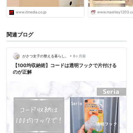
www.itmedia.co.jp
www.mashley1203.
関連ブログ
•
がさつ女子の整える暮らし。
8ヶ月前
【100均収納術】コードは透明フックで片付ける
のが正解