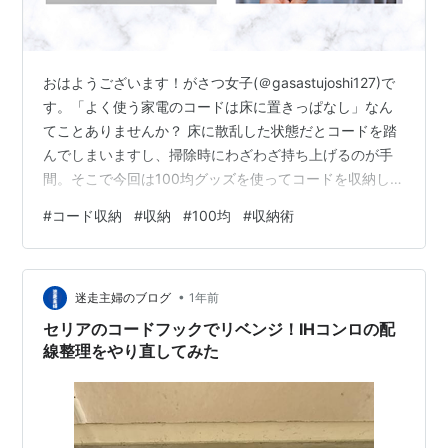
おはようございます！がさつ女子(＠gasastujoshi127)で
す。「よく使う家電のコードは床に置きっぱなし」なん
てことありませんか？ 床に散乱した状態だとコードを踏
んでしまいますし、掃除時にわざわざ持ち上げるのが手
間。そこで今回は100均グッズを使ってコードを収納して
みました。 本記事では、フックを使ってコードを収納し
#
コード収納
#
収納
#
100均
#
収納術
た様子をおとどけします。 「100均のフックを使ってコ
ードを収納したい」「家電のコードを収納したい」とい
う方は、ぜひ参考にしてくださいね。 すぐに使いたい家
•
電！でもコードが邪魔！！ コード収納は100均フックが
迷走主婦のブログ
1年前
おすすめ 透明だから目立ちにくい 設置 コード収納で床
セリアのコードフックでリベンジ！IHコンロの配
がスッキリ…
線整理をやり直してみた