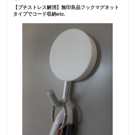
来ます 今回はベッド横の灯…
【プチストレス解消】無印良品フックマグネット
タイプでコード収納etc.