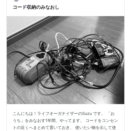
考える ⑤ラベリングをする まとめ コード収納見直しの
コード収納のみなおし
手順 ①コード類を全部出す いつ…
こんにちは！ライフオーガナイザーのSuzu です。 「お
うち」をみなおす1年間、やってます。 コードをコンセン
トの近くへまとめて置いておき、 使いたい物を出して使