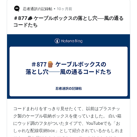
で解決！ダイソーのコードカバーで配線隠し！ 白いコー
ドカバーだからお部屋になじみやすい 設置 ダイソーのコ
•
忍者通訳の記録帖
10ヶ月前
ードカバーでお部…
＃877🪵 ケーブルボックスの落とし穴──風の通る
コードたち
コードまわりをすっきり見せたくて、以前はプラスチッ
ク製のケーブル収納ボックスを使っていました。 白い箱
にウッド調のフタがついたタイプで、YouTubeでも「お
しゃれな配線収納box」として紹介されているかもしれま