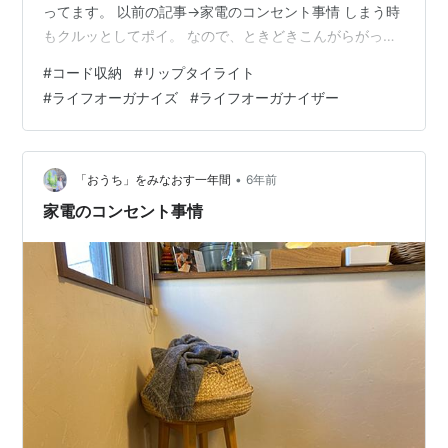
ってます。 以前の記事→家電のコンセント事情 しまう時
もクルッとしてポイ。 なので、ときどきこんがらがって
しまうことも… そこで、リップタイライト
#
コード収納
#
リップタイライト
item.rakuten.co.jp を取り入れてみました。 業務用に開
#
ライフオーガナイズ
#
ライフオーガナイザー
発されたものだそうで 200-10000回、大丈夫ですとのこ
と。 リップ式というそうですが、クルッと一度通すだけ
でズレません。 コードをまとめてすっきり ノートパソコ
ン マキタの充電器 プリンター 毛玉取り機 ホットプ…
•
「おうち」をみなおす一年間
6年前
家電のコンセント事情