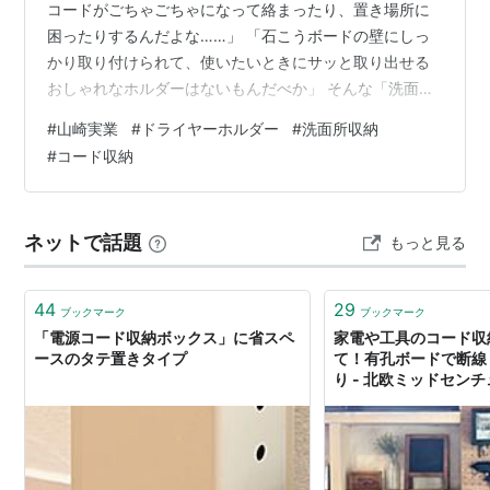
コードがごちゃごちゃになって絡まったり、置き場所に
困ったりするんだよな……」 「石こうボードの壁にしっ
かり取り付けられて、使いたいときにサッと取り出せる
おしゃれなホルダーはないもんだべか」 そんな「洗面所
のドライヤー収納とコードの絡まり問題をスッキリ解消
#
山崎実業
#
ドライヤーホルダー
#
洗面所収納
して、毎日の身支度をラクにしたい」問題を、抜群のデ
#
コード収納
ザイン性と便利なコードまとめ構造で解決してけろるア
イテムを紹介するべ！それが、山崎実業のブランド
「tower（タワー）」の「ウォールドライヤーホルダー
ネットで話題
もっと見る
ホワイト 品番：4508」だわ！ これの何が凄いかって、
石こうボードピンや木ネジで壁面にしっか…
44
29
ブックマーク
ブックマーク
「電源コード収納ボックス」に省スペ
家電や工具のコード収
ースのタテ置きタイプ
て！有孔ボードで断線
り - 北欧ミッドセン
り