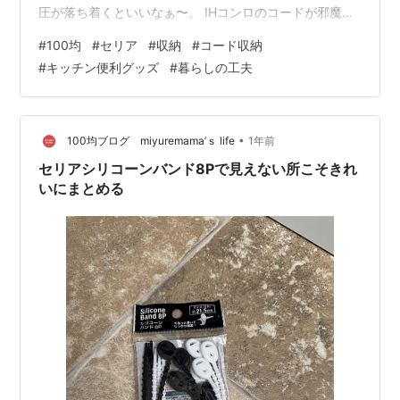
圧が落ち着くといいなぁ〜。 IHコンロのコードが邪魔だ
ったので、3週間前にセリアのコードホルダーを取り付け
#
100均
#
セリア
#
収納
#
コード収納
た。ブログにも「これは便利！」って書いたのに、気づ
#
キッチン便利グッズ
#
暮らしの工夫
いたら…… 取れた。 meisousyufu.hatenablog.com めち
ゃくちゃ悲しい😭 なんでだ。 気を取り直して、今度は違
うタイプのコードフックを買ってきたので、リベンジ設
置してみることに！ 新しいコードホルダーを試す 今回…
•
100均ブログ miyuremama’ｓ life
1年前
セリアシリコーンバンド8Pで見えない所こそきれ
いにまとめる