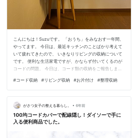
こんにちは！Suzuです。 「おうち」をみなおす一年間、
やってます。 今日は、最近キッチンのことばかり考えて
いて疲れてきたので、 いきなりリビングの収納について
です。 便利な生活家電ですが、かならず付いてくるのが
コードの問題。 今日は、コード類の収納をご報告しま
す。 ■ダイニングテーブルで家事をする こちらは、リビ
#
コード収納
#
リビング収納
#
お片付け
#
整理収納
ングの片隅に置いたスツールと籠とブランケット この下
にコンセントがあります。 このコンセントからの延長コ
ードを利用し、ダイニングテーブルでニットの毛玉取り
•
狭い我が家のダイニングテーブルは貴重な家事スペース
がさつ女子の整える暮らし。
6年前
でもあります。 ほかにアイロンがけやミシン仕事もここ
100均コードカバーで配線隠し！ダイソーで手に
でやります。 ノートパソコ…
入る便利商品でした。