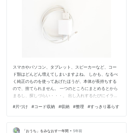
スマホやパソコン、タブレット、スピーカーなど、コー
ド類はどんどん増えてしまいますよね。 しかも、なるべ
く純正のものを使ってあげたほうが、本体が長持ちする
ので、捨てられません。 一つのところにまとめるとから
まるし、探しづらい・・・。 出し入れするたびにイライ
ラするのはしんどいし、毎回不機嫌をぶつけていたら、
#
片づけ
#
コード収納
#
収納
#
整理
#
すっきり暮らす
コードもかわいそうです。 何かと困りがちなコード収納
を、見直してみました。 コード収納見直しの手順 ①コ
ード類を全部出す ②種類別に分ける ③種類ごとにジッ
•
プ付き袋に入れる ④引き出しを仕切りながら、定位置を
「おうち」をみなおす一年間
5年前