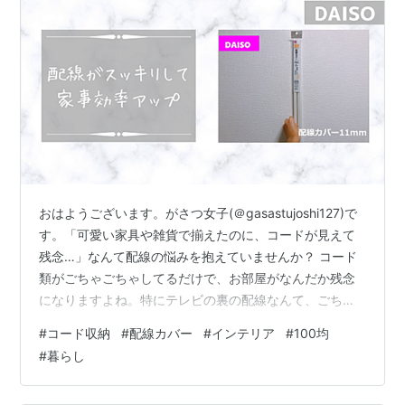
おはようございます。がさつ女子(＠gasastujoshi127)で
す。「可愛い家具や雑貨で揃えたのに、コードが見えて
残念…」なんて配線の悩みを抱えていませんか？ コード
類がごちゃごちゃしてるだけで、お部屋がなんだか残念
になりますよね。特にテレビの裏の配線なんて、ごちゃ
ごちゃする上に埃も溜まります。そこでダイソーのコー
#
コード収納
#
配線カバー
#
インテリア
#
100均
ドカバーで、配線隠しを行いました。 掃除も楽になった
#
暮らし
ので、ダイソーで購入したコードカバーを紹介します。
端っこに寄せてるけどコードがごちゃごちゃ…。 100均