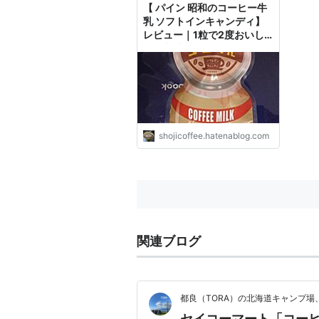
【 パイン 昭和のコーヒー牛
乳 ソフトインキャンディ】
レビュー｜1粒で2度おいし
い - 珈琲ラッシュ
shojicoffee.hatenablog.com
関連ブログ
都良（TORA）の北海道キャンプ
セイコーマート「コー