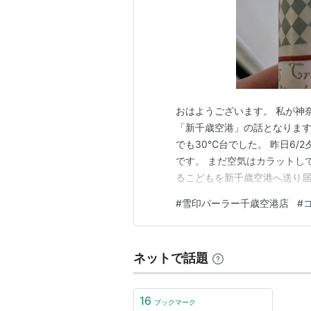
おはようございます。 私が神
「新千歳空港」の話となります
でも30℃台でした。 昨日6/
です。 まだ空気はカラットし
るこどもを新千歳空港へ送り届
を見かけて、夏が来るなあと思
#
雪印パーラー千歳空港店
#
進みます。 大型観光バスが並
に飛び込んでくると、新千歳空
ネットで話題
16
ブックマーク