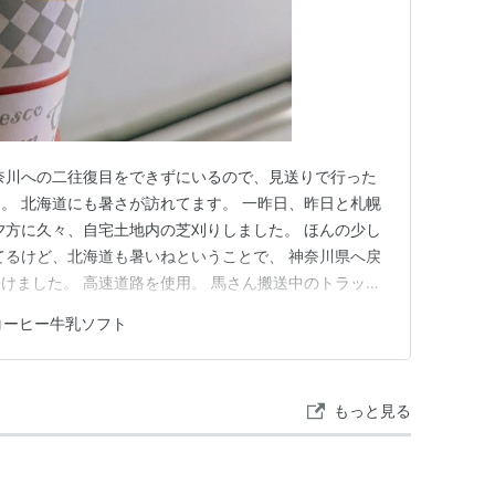
奈川への二往復目をできずにいるので、見送りで行った
。 北海道にも暑さが訪れてます。 一昨日、昨日と札幌
2夕方に久々、自宅土地内の芝刈りしました。 ほんの少し
てるけど、北海道も暑いねということで、 神奈川県へ戻
けました。 高速道路を使用。 馬さん搬送中のトラック
いました。 高速道路を降り、一般道を新千歳空港へと
コーヒー牛乳ソフト
ぶ駐車場やショッキングピンクのピーチ航空飛行機が目
港です。 空港…
もっと見る