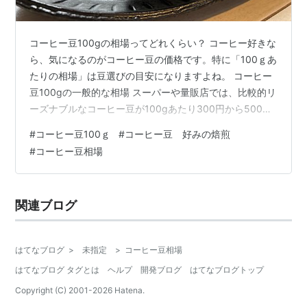
コーヒー豆100gの相場ってどれくらい？ コーヒー好きな
ら、気になるのがコーヒー豆の価格です。特に「100ｇあ
たりの相場」は豆選びの目安になりますよね。 コーヒー
豆100gの一般的な相場 スーパーや量販店では、比較的リ
ーズナブルなコーヒー豆が100gあたり300円から500円
くらいで売られていることが多いです。一方で、スペシ
#
コーヒー豆100ｇ
#
コーヒー豆 好みの焙煎
ャルティコーヒーやこだわりの自家焙煎店では、100gあ
#
コーヒー豆相場
たり500円から1,500円ほどになることもあります。 価
格差の理由は・・ 〇生産地（シングルオリジンやブレン
ド） 〇焙煎度（浅煎り・中煎り・深煎り） 〇精製方法
関連ブログ
（ナチュラル・ウオッシュド・ハニーなど） 〇鮮度（焙
煎した…
はてなブログ
>
未指定
>
コーヒー豆相場
はてなブログ タグとは
ヘルプ
開発ブログ
はてなブログトップ
Copyright (C) 2001-
2026
Hatena.