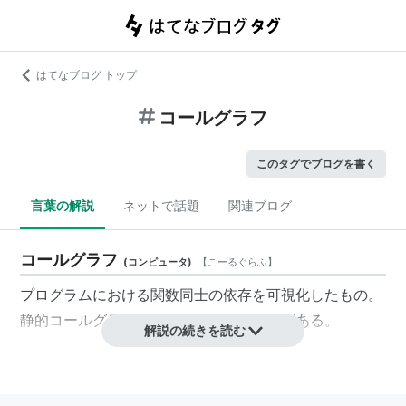
はてなブログ トップ
コールグラフ
このタグでブログを書く
言葉の解説
ネットで話題
関連ブログ
コールグラフ
(
コンピュータ
)
【
こーるぐらふ
】
プログラムにおける関数同士の依存を可視化したもの。
静的コールグラフと動的コールグラフとがある。
解説の続きを読む