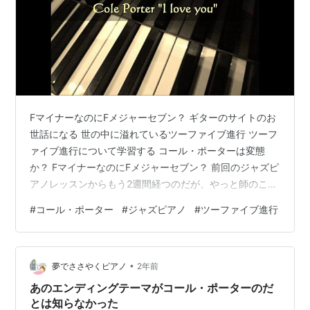
FマイナーなのにFメジャーセブン？ ギターのサイトのお
世話になる 世の中に溢れているツーファイブ進行 ツーフ
ァイブ進行について学習する コール・ポーターは変態
か？ FマイナーなのにFメジャーセブン？ 前回のジャズピ
アノレッスンからもう2週間経つのだが、やっと師のこと
ばの意味することがわかったと思うので、書いておこう
#
コール・ポーター
#
ジャズピアノ
#
ツーファイブ進行
と思う。 現在、やっている曲のひとつがコール・ポータ
ーの「I love you」。 コール・ポーターがミュージカルの
ために、1944年に書いた曲であり、多くのジャズメン、
•
ポピュラー歌手がレコーディングしている。 私はこれを
夢でささやくピアノ
2年前
♩=170 のミディアム～アップテンポで弾いているのだ
あのエンディングテーマがコール・ポーターのだ
が、師は…
とは知らなかった