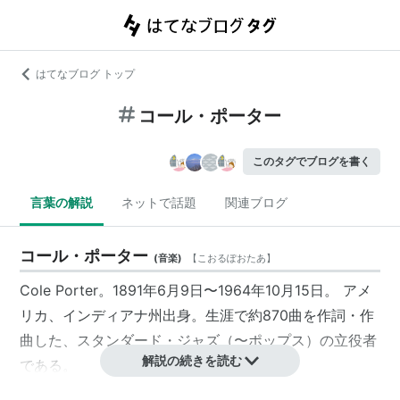
はてなブログ トップ
コール・ポーター
このタグでブログを書く
言葉の解説
ネットで話題
関連ブログ
コール・ポーター
(
音楽
)
【
こおるぽおたあ
】
Cole Porter。1891年6月9日〜1964年10月15日。 アメ
リカ、インディアナ州出身。生涯で約870曲を作詞・作
曲した、スタンダード・ジャズ（〜ポップス）の立役者
解説の続きを読む
である。
父親は薬剤師のSam Porter、母親はKate Cole、両親の