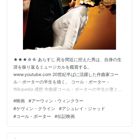
★★★☆☆ あらすじ 死を間近に控えた男は、自身の生
涯を振り返るミュージカルを鑑賞する。
www.youtube.com 20世紀半ばに活躍した作曲家コー
ル・ポーターの半生を描く。 コール・ポーター -
Wikipedia 感想 作曲家コール・ポーターの半生が妻との
関係を中心に描かれていく。ただ彼は同性愛者で妻もそ
#
映画
#
アーウィン・ウィンクラー
れを理解した上での結婚生活は、正直なところよく分か
#
ケヴィン・クライン
#
アシュレイ・ジャッド
らなかった。 お互いが納得しているのなら夫婦の形なん
#
コール・ポーター
#
伝記映画
てどうだっていいが、その機微がもうちょっと分かるよ
うに描いて欲しかった。二人に絆があったことは確かな
のだろうが、何が二人を結び付けていたのかは見えてこ