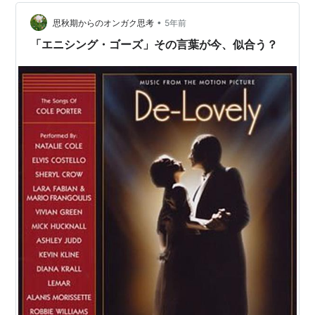
はなかった。 しかし、オトナになって日曜洋画劇場も終
了した今、この曲を聴くと…
•
思秋期からのオンガク思考
5年前
「エニシング・ゴーズ」その言葉が今、似合う？