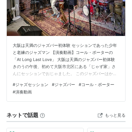
Just One of Those Things
Ev'ry Time We Say Goodbye
All of You
Begin the Beguine ＝「ビギン・ザ・ビギン」
Get Out of Town
大阪は天満のジャズバー初体験 セッションであった少年
I Am in Love
と老練のジャズマン 【演奏動画】コール・ポーターの
From This Moment On
「At Long Last Love」 大阪は天満のジャズバー初体験
I Love Paris
きのうの午後、初めて大阪市北区にある「じゃず家」さ
Easy to Love
んにセッションでおじゃました。 このジャズバーはかな
What Is This Thing Called Love?
りの名店で、もともと私のジャズ友たちも「じゃず家に
#
ジャズセッション
#
ジャズバー
#
コール・ポーター
行ってみたい」ということで、セッションに行き慣れた
You're the Top
#
演奏動画
トランペッター氏をお誘いし、それがきっかけでグルー
Love for Sale
プラインができあがったくらいである。 ところでこのお
It's De-Lovely
店は一時閉店も噂されたが、昨年リニューアルオープン
Night & Day ＝「夜も昼も」
ネットで話題
もっと見る
されたそうで、下戸のため飲む目的でジャズバーに行か
So in Love → （日曜映画劇場の、映画のでは
ない私はその手の話は詳し…
なく、番組のエンディングに用いられ、物哀し