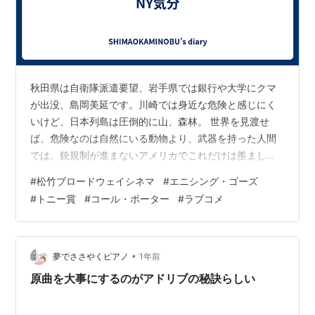
秋田県は自衛隊派遣要望、岩手県では銀行や大学にクマ
が出没、島岡美延です。川崎では身近な危険と感じにく
いけど、日本列島は圧倒的に山、森林。 世界を見渡せ
ば、危険なのは自然にいる動物より、武器を持った人間
では。銃規制が進まないアメリカでこれだけは羨ましい
と思うのが、ニューヨークのブロードウェイ。劇場があ
#
松竹ブロードウェイシネマ
#
エニシング・ゴーズ
れほど集まって、大小の劇場にチケットを求める人たち
#
トニー賞
#
コール・ポーター
#
ラブコメ
がいるという光景。日本では、観劇は特別なことになり
すぎ。 本場に行くのは簡単じゃないけど、松竹ブロード
ウェイシネマなら映画館で楽しめます。この秋も３作品
上映予定。まずは『エニシング・ゴーズ（31日公開）』
•
夢でささやくピアノ
1年前
をご紹介します。コール・ポーターの名曲ぞろい、…
原曲を大事にするのがアドリブの秘訣らしい