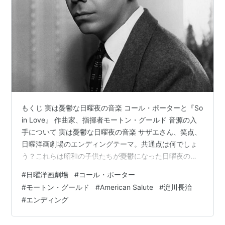
もくじ 実は憂鬱な日曜夜の音楽 コール・ポーターと『So
in Love』 作曲家、指揮者モートン・グールド 音源の入
手について 実は憂鬱な日曜夜の音楽 サザエさん、笑点、
日曜洋画劇場のエンディングテーマ。共通点は何でしょ
う？これらは昭和の子供たちが憂鬱になった日曜夜の音
楽たち。今で言えばちびまる子かな？よく知らないんで
#
日曜洋画劇場
#
コール・ポーター
すが。あの頃、特に淀川長治さんの名調子、サヨナラ、
#
モートン・グールド
#
American Salute
#
淀川長治
サヨナラ、サヨナラに続く日曜洋画劇場のエンディング
#
エンディング
テーマが流れるのは22時50分過ぎで、明日から学校か
ー、という憂鬱さは夕方番組のサザエさんや笑点の比で