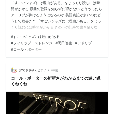
「すごいジャズには理由がある」をじっくり読むには時
間がかかる 原曲の歌詞を知らずに弾かない どうやったら
アドリブが弾けるようになるのか 英語表記が多いのにど
うして縦書き？ 「すごいジャズには理由がある」をじっ
くり読むには時間がかかる きのうの記事で書き足りなか
ったので続き。 あしたから愛読書の「すごいジャズには
#
すごいジャズには理由がある
理由がある」は長いツァーにでる。 というのは大げさだ
#
フィリップ・ストレンジ
#
岡田暁生
#
アドリブ
が、ライングループのなかで貸してほしい人が列をつく
#
コール・ポーター
っているからだ。 代りに私が受け取るもの。 コミックの
「BLUE GIANT」。 仙台に暮らす高校生がジャズに目覚
め、やがては世界的なテナーサックス奏者になるハナシ
で大ヒットし、映画化も…
•
夢でささやくピアノ
2年前
コール・ポーターの斬新さがわかるまでの迷い道
くねくね