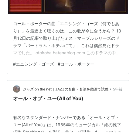
コール・ポーターの曲「エニシング・ゴーズ（何でもあ
り）」を最近よく聴くのは、この歌が今に合うから？ 10
月12日の記事で取り上げたミス・マープルシリーズのド
ラマ「バートラム・ホテルにて」、これは偶然見たドラ
マでした。 otoiroha.hatenablog.com このドラマの中
で、コール・ポーターが作った「エニシング・ゴーズ」
#
エニシング・ゴーズ
#
コール・ポーター
が歌われたり、マープルのセリフが印象に残ったので、
ブログに書いたんです。 「エニシング・ゴーズ」の冒頭
の歌詞は、 Times have changed （時代は変わった） 9
•
月24日の金曜ロードショーで『インディジョーンズ / 魔
ジャズ on the net｜JAZZの名曲・名演を動画で試聴
5年前
宮の伝説 』が放送されました。 恥ずかし…
オール・オブ・ユー(All of You)
有名なスタンダード・ナンバーである「オール・オブ・
ユー(All of You)」は、1955年のミュージカル「絹の靴下
(Silk Stockings)」を彩る一曲として誕生した。 このミュ