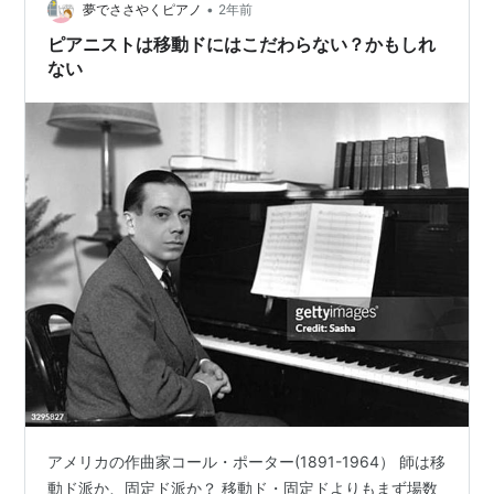
なかった。ほぼ外から見た夫婦の姿…
•
夢でささやくピアノ
2年前
ピアニストは移動ドにはこだわらない？かもしれ
ない
アメリカの作曲家コール・ポーター(1891-1964） 師は移
動ド派か、固定ド派か？ 移動ド・固定ドよりもまず場数