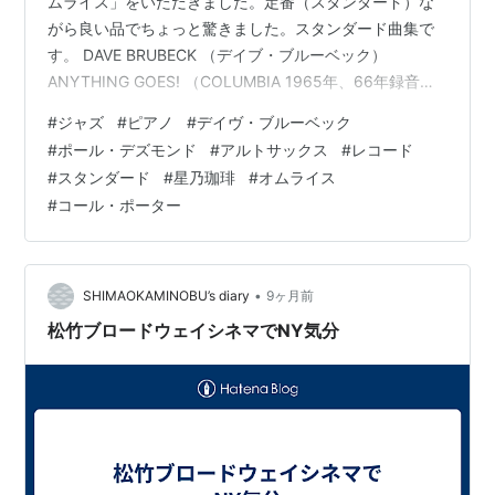
ムライス」をいただきました。定番（スタンダード）な
がら良い品でちょっと驚きました。スタンダード曲集で
す。 DAVE BRUBECK （デイブ・ブルーベック）
ANYTHING GOES! （COLUMBIA 1965年、66年録音）
デイヴ・ブルーベック（p, 1920～2012年）は、多数の
#
ジャズ
#
ピアノ
#
デイヴ・ブルーベック
アルバムを残しましたが、僕が手元に置いてあるのは、
#
ポール・デズモンド
#
アルトサックス
#
レコード
ポール・デズモンド（as）を擁したカルテットの作品
#
スタンダード
#
星乃珈琲
#
オムライス
で、とりわけスタンダード曲を演奏した本作などは愛聴
#
コール・ポーター
盤です。 メンバーは、デイヴ・ブルーベック（p）、ポ
ール・デズモンド（as）、ジーン・ライト（b）、ジョ
ー・…
•
SHIMAOKAMINOBU’s diary
9ヶ月前
松竹ブロードウェイシネマでNY気分