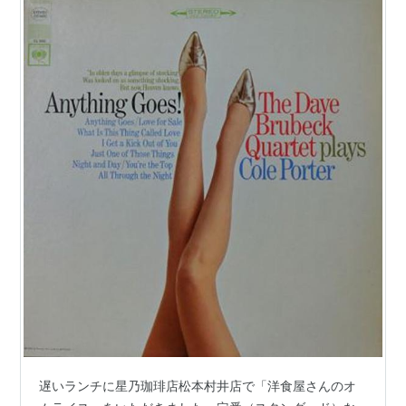
作はするようになるものの……
1954年に妻のリンダが亡くなって、1958年にはついに
右足も切断するハメになり、意気消沈したまま1964年
にフェイドアウトしていった。
アーウィン・ウィンクラーがケビン・クラインをポータ
ー役に、またその妻リンダ役にアシュレイ・ジャドを配
して、2004年に映画化。12月中旬に公開。『De-
Lovely』という題で、邦題は『五線譜のラブレター』。
この前には『コール・ポーター・ストーリー〜ユア・
ザ・トップ!〜』というドキュメント映画もあった。
（DVDではなお販売中。）
遅いランチに星乃珈琲店松本村井店で「洋食屋さんのオ