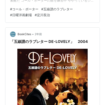
素敵だ コール・ポーターの曲を練習中 今やっているジャ
ズピアノの曲にコール・ポーター（1891-1964）作曲の
#
コール・ポーター
#
五線譜のラブレター
「I love you」というのがある。 コール・ポーターの曲で
#
日曜洋画劇場
#
淀川長治
ジャズのスタンダードになっている曲は数多いので、私
もいくつかは知っているが、それほど深く彼の音楽や人
生について知っているわけではない。 それで過去に見逃
した彼の伝記映画ともいうべき200…
•
BookCites
2年前
「五線譜のラブレター DE-LOVELY」 2004