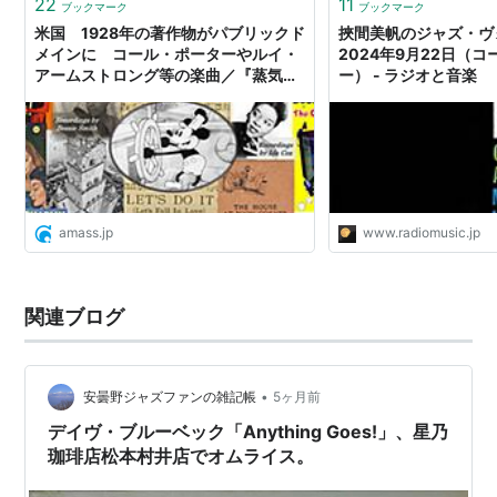
22
11
ブックマーク
ブックマーク
い・複雑な後味を残させる曲。）
米国 1928年の著作物がパブリックド
挾間美帆のジャズ・ヴ
I Concentrate on You
メインに コール・ポーターやルイ・
2024年9月22日（
アームストロング等の楽曲／『蒸気船
ー） - ラジオと音楽
You'd Be So Nice To Come Home To
ウィリー』や『キートンのカメラマ
True Love
ン』等の映画ほか - amass
In the Still of the Night
Ev'ry Time We Say Goodbye
It's All Right With Me
amass.jp
www.radiomusic.jp
It's Bad for Me
Dancing on the Ceiling
関連ブログ
などなど、他にもいっぱい。（合計870曲！）。
1937年に乗馬中、事故が起き、両足ともに萎えてしま
•
安曇野ジャズファンの雑記帳
5ヶ月前
い、ピアノのペダルも踏むことすら出来ず、何度も手術
デイヴ・ブルーベック「Anything Goes!」、星乃
を繰り返した。医者は切断するしかないと云ったが、妻
珈琲店松本村井店でオムライス。
のリンダは「足を失ったら音楽をやる気力までも失う」
といって切断をさせなかった。これが幸いして、音楽製