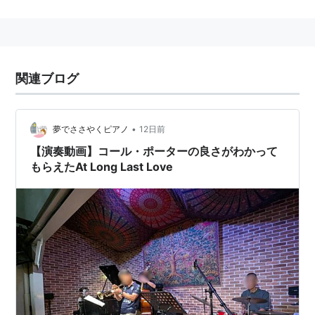
苗字をとってコール・ポーター。Kate の父；James
Omar Cole (通称「J.O.」) は、社会的に孫のCole に強
い影響を与えた。J.O.は靴屋の息子として慎ましい家庭
で育ったが、彼の経営哲学と仕事に対する姿勢は彼をし
関連ブログ
てインディアナ中、最も豊富な人たらしめた。この祖父
の強い影響下でコールはエール大学に進学し、この学生
時代にすでに３００曲もの作曲をしている。が、そのた
•
夢でささやくピアノ
12日前
めか同性愛気味に過ごし、卒業するまで異性とのセック
【演奏動画】コール・ポーターの良さがわかって
もらえたAt Long Last Love
スの経験がなかった。
彼はおそらく頭の中にたくさん宝石を持っていて、それ
を譜面の上に並べていったのだろう。以下のようなキラ
めくアクセサリーが展示された。
Anything Goes
I Get a Kick Out of You
Let's Do It (Let's Fall in Love)