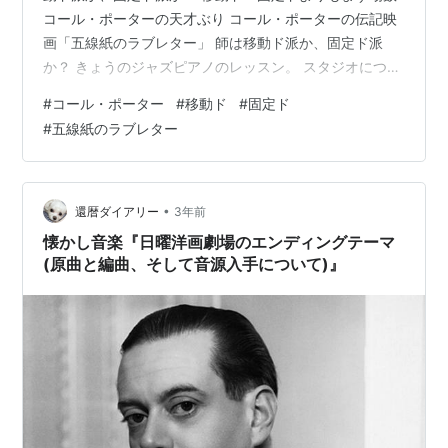
コール・ポーターの天才ぶり コール・ポーターの伝記映
画「五線紙のラブレター」 師は移動ド派か、固定ド派
か？ きょうのジャズピアノのレッスン。 スタジオにつく
と、ニコニコ顔の師から（いつもニコニコしている
#
コール・ポーター
#
移動ド
#
固定ド
が）、 「もうすぐアンサンブルやねぇ、がんばらなあか
#
五線紙のラブレター
んねぇ」 と声を掛けられた。 「がんばってますよ、もち
ろん。黒本の歌物は全部、予習したし」 といいたいとこ
ろだったが、それだけやっても結果が伴わないと元も子
もないので、それはいわなかった。 ただ、 「初見が怖く
•
還暦ダイアリー
3年前
て怖くて。どうしたら…
懐かし音楽『日曜洋画劇場のエンディングテーマ
(原曲と編曲、そして音源入手について)』