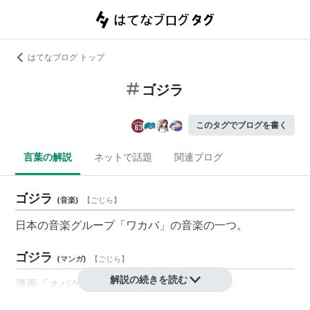
はてなブログ トップ
ゴジラ
このタグでブログを書く
言葉の解説
ネットで話題
関連ブログ
ゴジラ
(
音楽
)
【
ごじら
】
日本の音楽グループ「ワカバ」の音楽の一つ。
ゴジラ
(
マンガ
)
【
ごじら
】
解説の続きを読む
漫画「オバケのQ太郎」に登場するガキ大将。