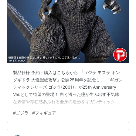
製品仕様 予約・購入はこちらから 『ゴジラ モスラ キン
グギドラ 大怪獣総攻撃』公開25周年を記念し、 「ギガン
ティックシリーズ ゴジラ(2001)」が25th Anniversary
Ver.として待望の登場！ 白く濁った瞳が生み出す不気味
な表情や存在感あふれる全身の造形をギガンティックシ
リーズならではの大ボリュームで迫力満点に立体化！ ギ
#
ゴジラ
#
フィギュア
ガンティックシリーズ ゴジラ(2001) 25th Anniversary
Ver. 完成品フィギュア 『ゴジラ モスラ キングギドラ 大
怪獣総攻撃』 製品仕様 [商品サイズ] 全高:約40cm 全長: