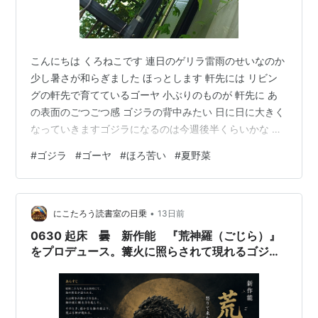
こんにちは くろねこです 連日のゲリラ雷雨のせいなのか
少し暑さが和らぎました ほっとします 軒先には リビン
グの軒先で育てているゴーヤ 小ぶりのものが 軒先に あ
の表面のごつごつ感 ゴジラの背中みたい 日に日に大きく
なっていきますゴジラになるのは今週後半くらいかな お
わりに あのほろ苦い味と触感がこの季節にはいいですね
#
ゴジラ
#
ゴーヤ
#
ほろ苦い
#
夏野菜
くろねこ自由気ままな日記 www.kuronekofreedom.com
•
にこたろう読書室の日乗
13日前
0630 起床 曇 新作能 『荒神羅（ごじら）』
をプロデュース。篝火に照らされて現れるゴジラ
は怪獣というより「荒ぶる神」そのものに見える
でしょう。