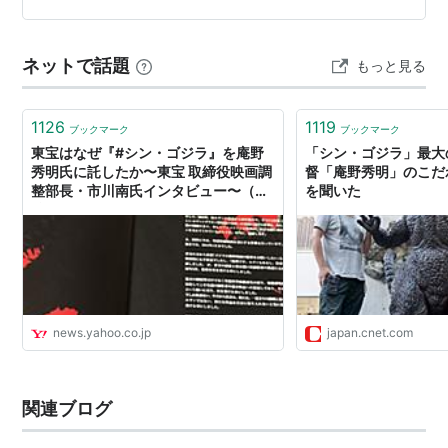
ラ」が描かれています。 物語は、静岡県沖で漁船が謎の
巨大生物に襲われるところから始まります。唯一の生存
ネットで話題
もっと見る
者から得…
1126
1119
ブックマーク
ブックマーク
東宝はなぜ『#シン・ゴジラ』を庵野
「シン・ゴジラ」最大
秀明氏に託したか〜東宝 取締役映画調
督「庵野秀明」のこだ
整部長・市川南氏インタビュー〜（境
を聞いた
治） - エキスパート - Yahoo!ニュース
news.yahoo.co.jp
japan.cnet.com
関連ブログ