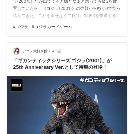
ラ(2004)》*1が出てくると嫌だなぁと思って等級3を放
置していたら、《ゴジラ(2001)》の強襲から怒り6で突っ
込んできた。これを返せなくて負け。等級3を撃退するタ
イミングまで《怪獣島のゴジラ親子》を温存したくて使
#
ゴジラ
#
ゴジラカードゲーム
わなかったけど、《ゴジラ(2004)》*2には《モンスター
X》が無力なので、そんなに大事にしなくて良かったか
も。進化する方をひけていなかたため、なおさら。 シン
•
ゴジ 〇 脅威度33000に対して《モンスターX》が1枚し
アニメ大好き館
4日前
か見えておらず打点不足。ついに《エビラ(2004)》…
「ギガンティックシリーズ ゴジラ(2001)」が
25th Anniversary Ver.として待望の登場！