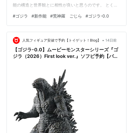
能の構造と世界観とに相性が良いと思うのです。 とくに
「薪能」なら、篝火に照らされて現れるゴジラは、怪獣
#
ゴジラ
#
新作能
#
荒神羅 ごじら
#
ゴジラ-0.0
というより「荒ぶる神」そのものに見えるでしょう。 演
目名は、新作能 『荒神羅（ごじら）』としたいですね。
「ゴジラ」という固有名詞をそのまま使うのではなく、
•
一見すると古典能の演目のような題名になります。 大戸
人気フィギュア安値で予約【トイゲット！Blog】
14日前
島の伝説で語り継がれるゴジラは「呉爾羅（ゴジラ）」
【ゴジラ-0.0】ムービーモンスターシリーズ『ゴ
と表記さ…
ジラ（2026）First look ver.』ソフビ予約【バン
ダイ】2026年7月25日発売♪