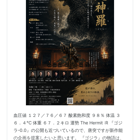
血圧値 １２７／７６／６７ 酸素飽和度 ９８％ 体温 ３
６．４℃ 体重 ６７．２キロ 運勢 The Hermit :R 『ゴジ
ラ-0.0』の公開も近づいているので、唐突ですが新作能
の企画を提案したいと思います。 『ゴジラ』の物語は、