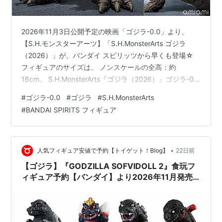
2026年11月3日公開予定の映画「ゴジラ-0.0」より、
【S.H.モンスターアーツ】「S.H.MonsterArts ゴジラ
（2026）」が、バンダイ スピリッツから早くも登場☆
フィギュアのサイズは、 ノンスケールの全高：約
16cm。 S.H.MonsterArts『ゴジラ（2026）』ゴジラ-0.0
可動フィギュアは、バンダイ スピリッツより2026年11月
#
ゴジラ-0.0
#
ゴジラ
#
S.H.MonsterArts
発売の予定です♪ 【Amazon】S.H.MonsterArts『ゴジ
#
BANDAI SPIRITS フィギュア
ラ』ゴジラ・ザ・ライド グレートクラッシュ【バンダ
イ】 【Amazon】『GODZILLA SOFVIDOLL 2』食玩ソフ
ビ【バンダイ】 【Amazonビデオ】ゴ…
•
人気フィギュア安値で予約【トイゲット！Blog】
22日前
【ゴジラ】『GODZILLA SOFVIDOLL 2』食玩フ
ィギュア予約【バンダイ】より2026年11月発売
予定☆