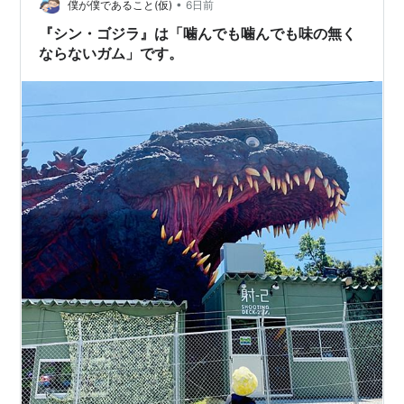
•
約78cm [材質/仕様] 本体：PVC,ABS 尻尾…
僕が僕であること(仮)
6日前
『シン・ゴジラ』は「噛んでも噛んでも味の無く
ならないガム」です。