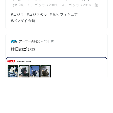
（1994） ３、ゴジラ（2001） ４、ゴジラ（2016）第4
形態 ５、『ゴジラ-0.0』登場怪獣デザインA ６、『ゴジ
#
ゴジラ
#
ゴジラ-0.0
#
食玩 フィギュア
ラ-0.0』登場怪獣デザインB ７、モスラ幼虫（1992）
#
バンダイ 食玩
８、ガイガン（1972） ９、ミニラ（1967） 10、へドラ
（1971） の全5種よりメーカー規定の比率に従い封入。
『ゴジラ-0.0』登場怪獣2体が、早くもラインナップ☆
「フ…
•
アーマーの雑記
23日前
昨日のゴジカ