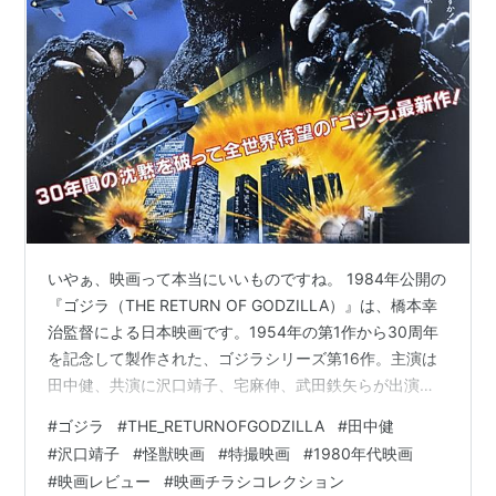
いやぁ、映画って本当にいいものですね。 1984年公開の
『ゴジラ（THE RETURN OF GODZILLA）』は、橋本幸
治監督による日本映画です。1954年の第1作から30周年
を記念して製作された、ゴジラシリーズ第16作。主演は
田中健、共演に沢口靖子、宅麻伸、武田鉄矢らが出演し
ています。 第1作以来のゴジラシリーズをいったんリセッ
#
ゴジラ
#
THE_RETURNOFGODZILLA
#
田中健
トし、1954年版の直接的な続編として制作された本作。
#
沢口靖子
#
怪獣映画
#
特撮映画
#
1980年代映画
そのため、昭和のゴジラシリーズに登場した他の怪獣は
#
映画レビュー
#
映画チラシコレクション
登場せず、初代ゴジラ以来の「人類の脅威としてのゴジ