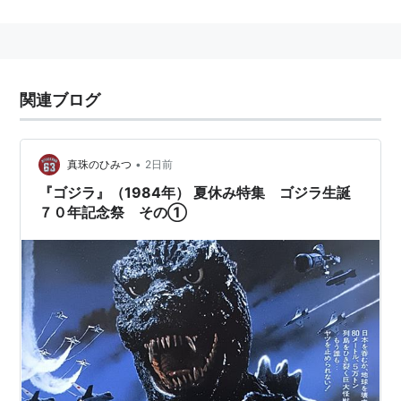
関連
ジャイアン
ブタゴリラ
関連ブログ
•
真珠のひみつ
2日前
『ゴジラ』（1984年） 夏休み特集 ゴジラ生誕
７０年記念祭 その①