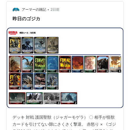
•
アーマーの雑記
2日前
昨日のゴジカ
デッキ 対戦 護国聖獣（ジャガーモゲラ） 〇 相手が怪獣
カードを引けてない隙にさくさく撃退。 赤怒り × 《ゴジ