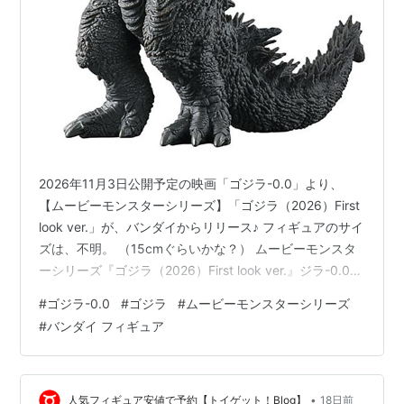
2026年11月3日公開予定の映画「ゴジラ-0.0」より、
【ムービーモンスターシリーズ】「ゴジラ（2026）First
look ver.」が、バンダイからリリース♪ フィギュアのサイ
ズは、不明。 （15cmぐらいかな？） ムービーモンスタ
ーシリーズ『ゴジラ（2026）First look ver.』ジラ-0.0
ソフビフィギュアは、バンダイより2026年07月発売の予
#
ゴジラ-0.0
#
ゴジラ
#
ムービーモンスターシリーズ
定です♪ 【Amazon】S.H.MonsterArts『ゴジラ
#
バンダイ フィギュア
（2026）』ゴジラ-0.0 可動フィギュア【バンダイ】
【Amazon】『GODZILLA SOFVIDOLL 2』食玩ソフビ
【バンダイ】 【Amazonビデオ】…
•
人気フィギュア安値で予約【トイゲット！Blog】
18日前