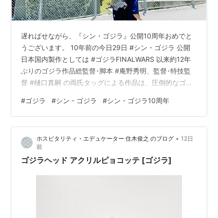
遅ればせながら、『シン・ゴジラ』公開10周年おめでと
うございます。 10年前の今日29日 #シン・ゴジラ 公開
日本国内製作としては #ゴジラFINALWARS 以来約12年
ぶりのゴジラ作品総監督･脚本 #庵野秀明、監督･特技監
督 #樋口真嗣 の両氏タッグによる作品は、圧倒的なゴジ
ラの脅威に全力で立ち向かう日本の人々を描き、大ヒッ
#
ゴジラ
#
シン・ゴジラ
#
シン・ゴジラ10周年
ト作となりました#シン・ゴジラ10周年
pic.twitter.com/JNWgeBgAHk — てれびくん【公式】
(@Televi_Kun) 2026年7月28日 これはもう立派な老化現
•
ホスピタリティ・エデュケーター 住木俊之 のブログ
12日
象と言っていいのでしょうが、「2016年が10年前」とい
前
う事実、数字上は確かにそ…
ゴジラヘッド アクリルピョコッテ [ゴジラ]