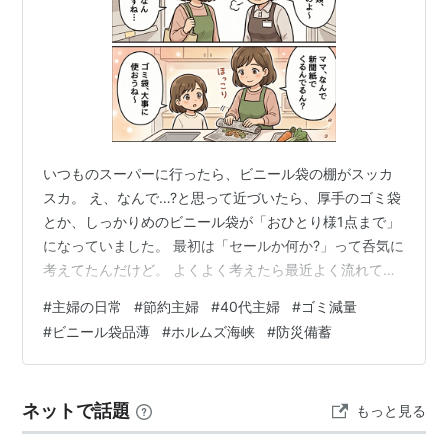
いつものスーパーに行ったら、ビニール袋の棚がスッカ
スカ。 え、なんで…?と思って近づいたら、厚手のゴミ袋
とか、しっかりめのビニール袋が「おひとり様1点まで」
になっていました。 最初は「セールか何か?」って呑気に
考えてたんだけど。 よくよく考えたら最近よく流れてい
るホルムズ海峡のニュース。 あ〜、これか〜、と。 ビニ
#
主婦の日常
#
節約主婦
#
40代主婦
#
ゴミ減量
ール袋って石油から作られてますもんね。 中東から原油
#
ビニール袋品薄
#
ホルムズ海峡
#
防災備蓄
が止まってる影響が、ついにスーパーの棚にまで来てる
のか、と思うとちょっとゾッとしました。 仲良しのおば
ちゃんに聞いた、リアルな品薄事情 そういえば、そのス
ネットで話題
もっと見る
ーパーには結婚してこっちにきてから顔なじみのパート
のおばちゃんがいて。 レジで…