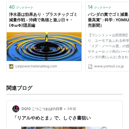
40
14
ブックマーク
ブックマーク
浄水器は効果あり・プラスチックゴミ
パンダの糞でゴミ減量
減量作戦 - 沖縄で島猫と遊ぶ日々・
最高賞” : 科学 : YOMI
(ΦωΦ)隠居編
売新聞）
【ワシントン＝山田哲朗
り、ユーモアあふれる科
「イグ・ノーベル賞」の
サチューセッツ州のハー
パンダの糞(ふん)に含ま
ミを９０％減らせること
catpower.hatenablog.com
www.yomiuri.co.jp
北里大名誉教授（７２）
賞した。 田口さんら...
関連ブログ
•
DQ10 こつこつおばの日常
3年前
「リアルやめとま」で、しぐさ書狙い