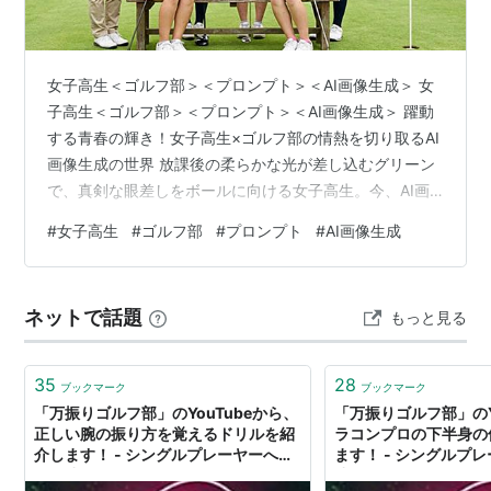
女子高生＜ゴルフ部＞＜プロンプト＞＜AI画像生成＞ 女
子高生＜ゴルフ部＞＜プロンプト＞＜AI画像生成＞ 躍動
する青春の輝き！女子高生×ゴルフ部の情熱を切り取るAI
画像生成の世界 放課後の柔らかな光が差し込むグリーン
で、真剣な眼差しをボールに向ける女子高生。今、AI画
像生成の技術によって、そんな瑞々しい一瞬を圧倒的な
#
女子高生
#
ゴルフ部
#
プロンプト
#
AI画像生成
リアリティで描き出すことが可能になりました。 ゴルフ
部というテーマは、洗練されたユニフォームの質感、芝
生の鮮やかな緑、そしてスイングの瞬間に見せるしなや
ネットで話題
もっと見る
かな身体のラインなど、視覚的な魅力が凝縮されていま
す。部活動に打ち込む彼女たちの情熱や、試合前の緊張
感、仲間と笑い合うオフショットま…
35
28
ブックマーク
ブックマーク
「万振りゴルフ部」のYouTubeから、
「万振りゴルフ部」のY
正しい腕の振り方を覚えるドリルを紹
ラコンプロの下半身の
介します！ - シングルプレーヤーへの
ます！ - シングルプ
道は遠い？
遠い？