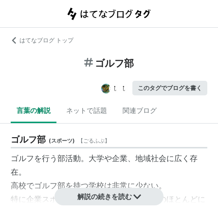
はてなブログ トップ
ゴルフ部
このタグでブログを書く
言葉の解説
ネットで話題
関連ブログ
ゴルフ部
(
スポーツ
)
【
ごるふぶ
】
ゴルフを行う部活動。大学や企業、地域社会に広く存
在。
高校でゴルフ部を持つ学校は非常に少ない。
解説の続きを読む
特に企業スポーツの筆頭で、主だった企業のほとんどに
ゴルフ部が存在する。