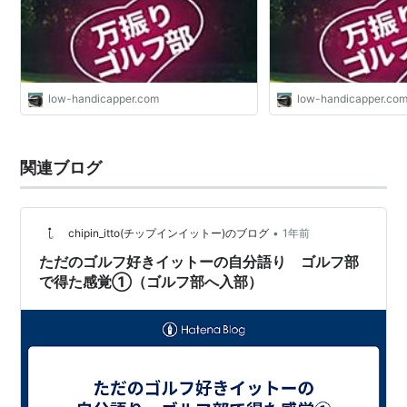
low-handicapper.com
low-handicapper.co
関連ブログ
•
chipin_itto(チップインイットー)のブログ
1年前
ただのゴルフ好きイットーの自分語り ゴルフ部
で得た感覚①（ゴルフ部へ入部）