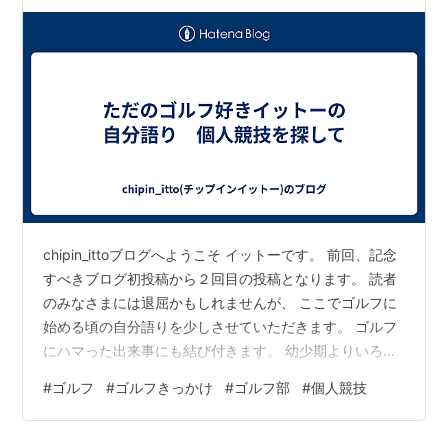
chipin_ittoブログへようこそ イットーです。 前回、記念
すべきブログ初投稿から２回目の投稿となります。 読者
のみなさまには退屈かもしれませんが、 ここでゴルフに
始める頃の自分語りを少しさせていただきます。 ゴルフ
にハマった出来事にも結び付きます。 幼少期よりいろん
なスポーツをやってきました。 主には↓ 幼少期 ：体操
#
ゴルフ
#
ゴルフきっかけ
#
ゴルフ部
#
個人競技
小学生時代：（ミニ）バスケットボール 中学生時代：合
気道 (高校生時代：ゴルフに出会う) ただいろいろやって
みた結果、 ・集団競技が苦手 ・そもそも身長が低くて活