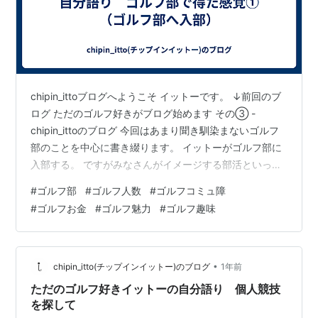
chipin_ittoブログへようこそ イットーです。 ↓前回のブ
ログ ただのゴルフ好きがブログ始めます その③ -
chipin_ittoのブログ 今回はあまり聞き馴染まないゴルフ
部のことを中心に書き綴ります。 イットーがゴルフ部に
入部する。 ですがみなさんがイメージする部活といって
も、私の所の部活はそこまで練習も厳しくありませんで
#
ゴルフ部
#
ゴルフ人数
#
ゴルフコミュ障
した。 顧問も毎回部活に顔を出すわけでもなく、教わる
#
ゴルフお金
#
ゴルフ魅力
#
ゴルフ趣味
人も専門には居ず、 先輩や経験者から教わる感じでし
た。 月曜に主に筋トレや走り込み、木曜と金曜に学校近
くのゴルフ練習場で打ちっぱなしで打込み という週３日
の練習。 （たしか月曜の筋トレは面倒くさくてほぼ週２
•
chipin_itto(チップインイットー)のブログ
1年前
だった…
ただのゴルフ好きイットーの自分語り 個人競技
を探して