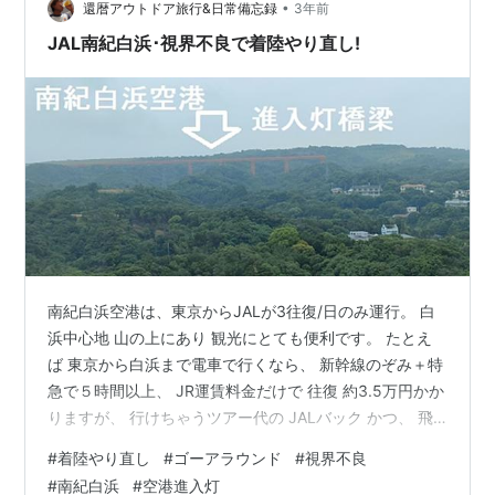
アンドゴーといっても良い状況だった。 接地寸前に右に
•
還暦アウトドア旅行&日常備忘録
3年前
大きく傾く機体 ギアが地面に触れた…
JAL南紀白浜･視界不良で着陸やり直し!
南紀白浜空港は、東京からJALが3往復/日のみ運行。 白
浜中心地 山の上にあり 観光にとても便利です。 たとえ
ば 東京から白浜まで電車で行くなら、 新幹線のぞみ＋特
急で５時間以上、 JR運賃料金だけで 往復 約3.5万円かか
りますが、 行けちゃうツアー代の JALバック かつ、 飛
行時間は 僅か1時間という飛行機は速いです。 1泊目の
#
着陸やり直し
#
ゴーアラウンド
#
視界不良
白良浜オンザビーチのホテルも 頭上をJAL1便が飛んで行
#
南紀白浜
#
空港進入灯