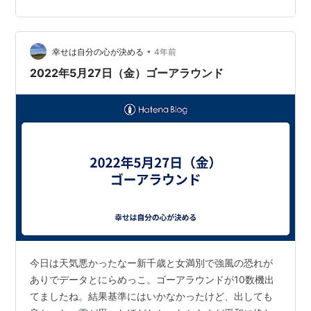
きましたが、 2日目の宿の窓からも、空港進入灯橋梁が
見えます。 朝ごはんを頂き 8時半、東京からの1便が到着
する時間、 着陸の様子を 写真に納めようと待っていた
ら、 「ゴゴゴ〜」逆噴射とは違うエンジン音が。…
•
幸せは自分の心が決める
4年前
2022年5月27日（金）ゴーアラウンド
今日は天気悪かったなー新千歳と女満別で強風の恐れが
ありでデータとにらめっこ。ゴーアラウンドが10数機出
てましたね。結果基準にはいかなかったけど、出しても