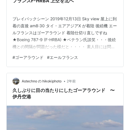
フランスF-HRBA 上空を北へ
プレイバックシーン 2019年12月13日 Sky view 屋上に到
着の直後 am8:30 タイ・エアアジアX が着陸 後続機 エー
ルフランスはゴーアラウンド 着陸仕切り直しですね
★Boeing 787-9 (F-HRBA) ★ベテラン氏談笑・・・後続
機との間隔が問題だった様だと・・・・ 素人目には問題
ない様でけどね Bランに am8:43 約13分程のロスタイム
#
ゴーアラウンド
#
エールフランス
でしたが、短い方です。 着陸機の多い時は徳島市の南辺
り迄の南下してアプローチ体制にとのケースもある。 パ
リへの出発は am19:46 ★Boeing 787-9 (F-HRBA) ボー
•
イングは2016年12月1日(木)、エールフラ…
Astechno の hikokiphoto
2年前
久しぶりに目の当たりにしたゴーアラウンド 〜
伊丹空港