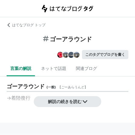
はてなブログ トップ
ゴーアラウンド
このタグでブログを書く
言葉の解説
ネットで話題
関連ブログ
ゴーアラウンド
(
一般
)
【
ごーあらうんど
】
→着陸復行
解説の続きを読む