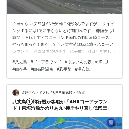
羽田から 八丈島はANAが日に3便飛んでますが、 ダイビ
ングするには1便に乗らないと時間切れです。 離陸から1
時間、あれ？ディズニーランド南風の羽田着陸コース。
やっちまった！またしても八丈空港は風に煽られゴーア
ラウンド。 今回は着陸やり直しに失敗し 羽田引き返し欠
航となりました。 こういった場合、以前に秋田で引き返
#
八丈島
#
ゴーアラウンド
#
ゆふいんの森
#
JR九州
し欠航がありましたが、 空席があれば2便、3便へ振替 or
#
由布岳
#
由布院温泉
#
彩岳館
#
湯布院
全額払い戻しです。 今回は2便に乗っても、またローカ
ルと飲んで終わってしまうので・笑 飛行にかかった経費
は 全てANAさんもち、可哀そうな気もします。 せっかく
だから 戻った運賃で どこかへ？格安で福岡へ飛びまし
•
還暦アウトドア旅行&日常備忘録
5年前
た。 手ご…
八丈島①飛行機か客船か「ANAゴーアラウン
ド！東海汽船かめりあ丸･接岸やり直し低気圧」