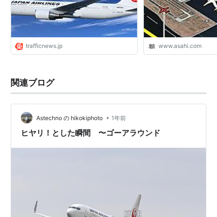
trafficnews.jp
www.asahi.com
関連ブログ
•
Astechno の hikokiphoto
1年前
ヒヤリ！とした瞬間 〜ゴーアラウンド