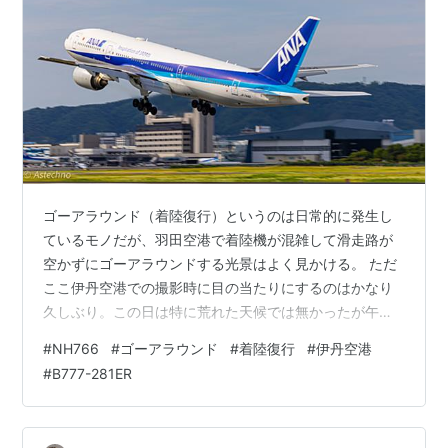
ゴーアラウンド（着陸復行）というのは日常的に発生し
ているモノだが、羽田空港で着陸機が混雑して滑走路が
空かずにゴーアラウンドする光景はよく見かける。 ただ
ここ伊丹空港での撮影時に目の当たりにするのはかなり
久しぶり。この日は特に荒れた天候では無かったが午
後、何故か空港周辺は横風が強目に吹いており、着陸機
#
NH766
#
ゴーアラウンド
#
着陸復行
#
伊丹空港
が結構煽られている感じたった。そんな中、那覇から飛
#
B777-281ER
んできたANAのB777−200（NH766便）がタッチダウン
寸前に横風でバランスを崩し、右側のギアが少し接地す
るも、そのまま急上昇。 ゴーアラウンドというかタッチ