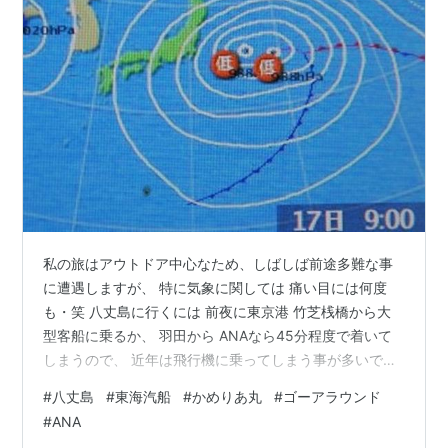
私の旅はアウトドア中心なため、しばしば前途多難な事
に遭遇しますが、 特に気象に関しては 痛い目には何度
も・笑 八丈島に行くには 前夜に東京港 竹芝桟橋から大
型客船に乗るか、 羽田から ANAなら45分程度で着いて
しまうので、 近年は飛行機に乗ってしまう事が多いです
が、 太平洋のど真ん中にある離島 いつも着陸できるとは
#
八丈島
#
東海汽船
#
かめりあ丸
#
ゴーアラウンド
限りません。 2007年4月、低気圧の目玉が２つ、条件付
#
ANA
フライトです。 強風で着陸が出来ない場合は 羽田に引き