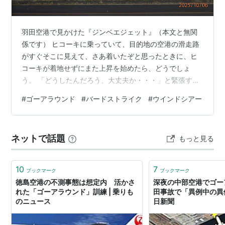
羽田空港で見かけた『ジンベエジェット』（本文と無関
係です） ヒコーキに乗っていて、目的地の空港の滑走路
がすぐそこに見えて、さあ着いたぞと思ったときに、ヒ
コーキが着地せずにまた上昇を始めたら、どうでしょ
う。 「どうしたんだろう、大丈夫か・・・」と緊張する
でしょうね。スムーズに滑走路に降りて当たり前ですか
#
ゴーアラウンド
#
バードストライク
#
ウインドシアー
ら。 ところが・・・・・羽田空港で２０２５年１０月６
日、【ゴーアラウンド（Ｇｏ‐around）】という、着陸の
やり直しをするシーンに遭遇しました。 メディアで騒ぐ
ネットで話題
もっと見る
ほどの話ではありませんでしたが、この機会に「ゴーア
ラウンド」について調べました。 目次 ＪＡＬの格納庫を
見学 ゴーアラウンドの話 滑走路…
10
7
ブックマーク
ブックマーク
徳島空港の不測事態は想定内 活かさ
深夜の中部空港でゴー
れた「ゴーアラウンド」訓練 | 乗りも
田事故で「異例中の異
のニュース
日新聞