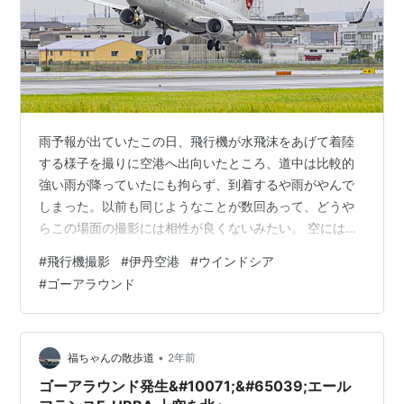
雨予報が出ていたこの日、飛行機が水飛沫をあげて着陸
する様子を撮りに空港へ出向いたところ、道中は比較的
強い雨が降っていたにも拘らず、到着するや雨がやんで
しまった。以前も同じようなことが数回あって、どうや
らこの場面の撮影には相性が良くないみたい。 空にはう
っすらと青いところが見られるくらいに回復！？ 土砂降
#
飛行機撮影
#
伊丹空港
#
ウインドシア
りで機材が濡れてしまうのは本音的にはよろしく思わな
#
ゴーアラウンド
いので、結果的にはこのような天気の方がいいのかもし
れない。 とはいえ期待する画は今日も撮れなさそう。 し
かしこの日、空港周辺は比較的強めの風が西側から吹い
ており、着陸する飛行機も機首を風向きと反対方向へ傾
•
福ちゃんの散歩道
2年前
けながらのランディングをしていた。 そうし…
ゴーアラウンド発生&#10071;&#65039;エール