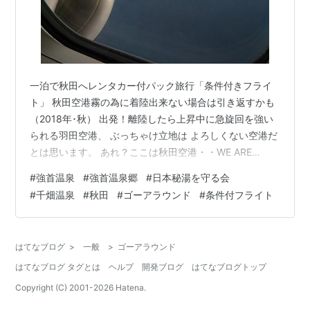
一泊で秋田へレンタカー付パック旅行「条件付きフライ
ト」 秋田空港霧の為に着陸出来ない場合は引き返すかも
（2018年･秋） 出発！離陸したら上昇中に急旋回を強い
られる羽田空港、 ぶっちゃけ立地は よろしくない空港だ
とは思います。 あれ？ここは秋田空港・・WE ARE
TOKYO・笑 秋田空港まで行ってきたんだけど、厚い雲で
#
強首温泉
#
強首温泉郷
#
日本秘湯を守る会
滑走路視認出来ず、 羽田に戻ってきました！ 旋回しなが
#
千畑温泉
#
秋田
#
ゴーアラウンド
#
条件付フライト
ら2回ほど雲の中へ チャレンジしましたが 無理。 まるで
スズメのように 軽やかに轟音と共に急上昇する B737-
800 ここまでの様子は動画が解りやすいので よろしけれ
はてなブログ
>
一般
>
ゴーアラウンド
ばご覧ください。（CAさんの羽田へ引き返しアナウンス.
はてなブログ タグとは
ヘルプ
開発ブログ
はてなブログトップ
字…
Copyright (C) 2001-
2026
Hatena.