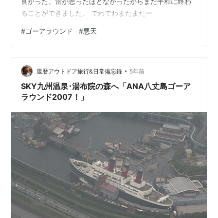
良かった。雷が思ったほどなかったからまだ平和に終わ
ることができました。 でわでわまたまたー
#
ゴーアラウンド
#
悪天
•
還暦アウトドア旅行&日常備忘録
5年前
SKY九州温泉･湯布院の森へ「ANA八丈島ゴーア
ラウンド2007！」