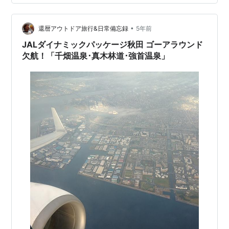
返します。 八丈空港の滑走路に 後輪が接地と思いきや
横風に煽られ危ない！ 「ゴゴゴー！！」フルスロットル
で ゴーアラウンド急上昇です。 もういちど 着陸にチャ
•
還暦アウトドア旅行&日常備忘録
5年前
レンジしてダ…
JALダイナミックパッケージ秋田 ゴーアラウンド
欠航！「千畑温泉･真木林道･強首温泉」