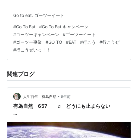
Go to eat. ゴーツーイート
#
Go To Eat
#
Go To Eat キャンペーン
#
ゴーツーキャンペーン
#
ゴーツーイート
#
ゴーツー事業
#
GO TO
#
EAT
#
行こう
#
行こうぜ
#
行こうぜいっ！！
関連ブログ
•
人生百年 有為自然
5年前
有為自然 657 ♫ どうにも止まらない
…