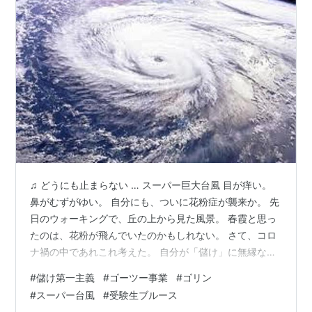
♫ どうにも止まらない … スーパー巨大台風 目が痒い。
鼻がむずがゆい。 自分にも、ついに花粉症が襲来か。 先
日のウォーキングで、丘の上から見た風景。 春霞と思っ
たのは、花粉が飛んでいたのかもしれない。 さて、コロ
ナ禍の中であれこれ考えた。 自分が「儲け」に無縁な生
き方をしてきたのとは対照的に、 この世の中を動かして
#
儲け第一主義
#
ゴーツー事業
#
ゴリン
いる、大きな中心は「儲け」だ。 巨大な「儲け」を手に
#
スーパー台風
#
受験生ブルース
入れる大企業や富裕層たち。 彼らから軍資金をもらって