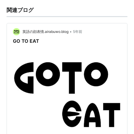
関連ブログ
•
英語の顔表情.airabuwo.blog
5年前
GO TO EAT