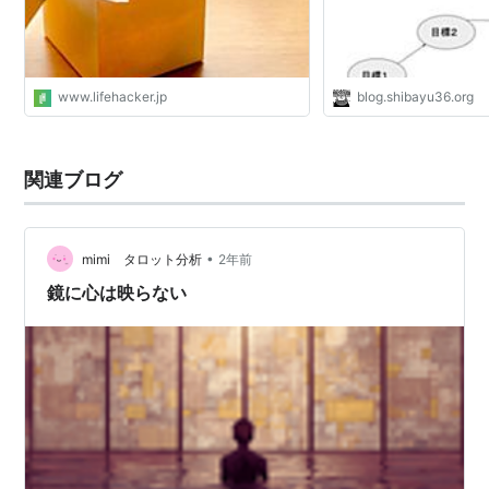
www.lifehacker.jp
blog.shibayu36.org
関連ブログ
•
mimi タロット分析
2年前
鏡に心は映らない