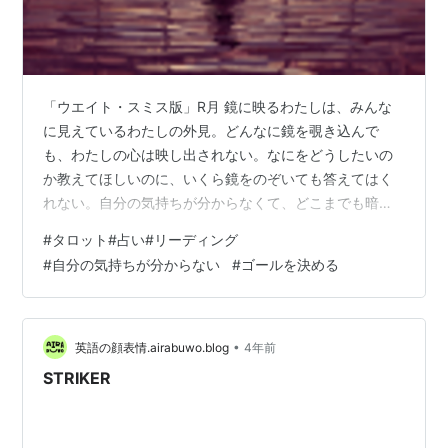
「ウエイト・スミス版」R月 鏡に映るわたしは、みんな
に見えているわたしの外見。どんなに鏡を覗き込んで
も、わたしの心は映し出されない。なにをどうしたいの
か教えてほしいのに、いくら鏡をのぞいても答えてはく
れない。自分の気持ちが分からなくて、どこまでも暗い
夜空をあてどなくさまよい続ける感じ。感情だけどこか
#
タロット#占い#リーディング
に置き忘れてきてしまったみたい。自分の気持ちが見え
#
自分の気持ちが分からない
#
ゴールを決める
ない、感じられない。ゴールと信じて疑わなかったもの
がしゃぼんのように突然目の前から消えて、世界から取
り残されたような感覚なのかもしれない。 本当のわたし
が目指したい場所と、ゴールとしていた場所が大きく違
•
英語の顔表情.airabuwo.blog
4年前
ったためにおきた分断のようです。心が伴う場所を新…
STRIKER