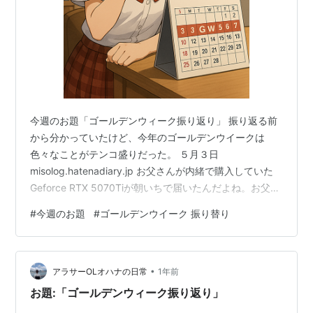
今週のお題「ゴールデンウィーク振り返り」 振り返る前
から分かっていたけど、今年のゴールデンウイークは
色々なことがテンコ盛りだった。 ５月３日
misolog.hatenadiary.jp お父さんが内緒で購入していた
Geforce RTX 5070Tiが朝いちで届いたんだよね。お父さ
んと一緒にパーツを入れ替えたり、ベンチマークを走ら
#
今週のお題
#
ゴールデンウイーク 振り替り
せたりしていたらあっという間に一日が終了。 色々なメ
ーカーからGeforce RTX 5070Tiが発売されているなかで
ASUS製の理由を尋ねた所、ASUSのTFUシリーズはコン
•
デンサー等の部品に高耐久性のものが使われているから
アラサーOLオハナの日常
1年前
長持ちするのが理由みたい。あと、パソコ…
お題:「ゴールデンウィーク振り返り」