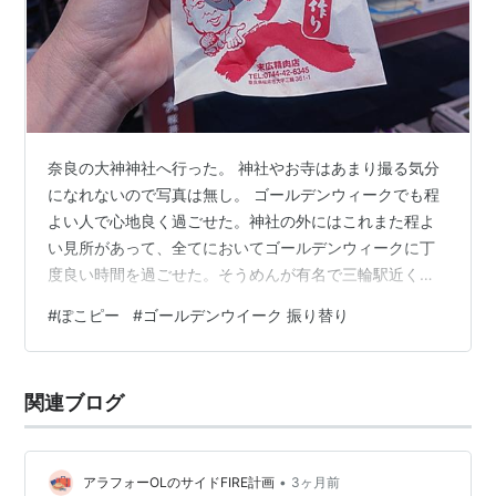
奈良の大神神社へ行った。 神社やお寺はあまり撮る気分
になれないので写真は無し。 ゴールデンウィークでも程
よい人で心地良く過ごせた。神社の外にはこれまた程よ
い見所があって、全てにおいてゴールデンウィークに丁
度良い時間を過ごせた。そうめんが有名で三輪駅近くの
お肉屋さんのそうめん衣のコロッケがパリパリと嬉しい
#
ぽこピー
#
ゴールデンウイーク 振り替り
食感で美味しかった。 大神神社では龍馬守りをお迎えし
た。龍馬って初めて知ったけれど、伝説の生き物とのこ
と。迫力があって一目惚れした。 そして、まめきちまめ
関連ブログ
このブログで紹介されてからずっと気になっていた最中
にまさかの大神神社の近くで出会い、すぐさま購入し
た。 食欲がそそる見た目と、ほんのり粒感を感…
•
アラフォーOLのサイドFIRE計画
3ヶ月前