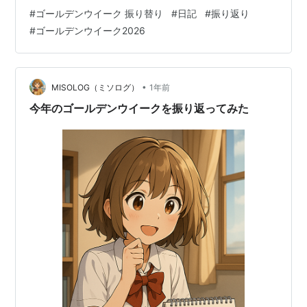
半「GW5日目～GW8日目」も投稿しているので、こちら
#
ゴールデンウイーク 振り替り
#
日記
#
振り返り
もぜひ。
#
ゴールデンウイーク2026
•
MISOLOG（ミソログ）
1年前
今年のゴールデンウイークを振り返ってみた