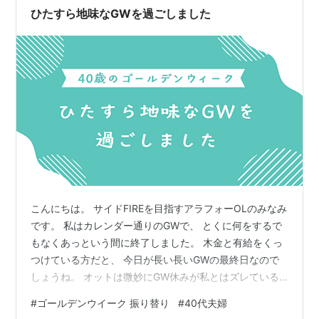
ひたすら地味なGWを過ごしました
こんにちは。 サイドFIREを目指すアラフォーOLのみなみ
です。 私はカレンダー通りのGWで、 とくに何をするで
もなくあっという間に終了しました。 木金と有給をくっ
つけている方だと、 今日が長い長いGWの最終日なので
しょうね。 オットは微妙にGW休みが私とはズレている
ので 特に旅行や遠出もせず。 なんせどこに出掛けても混
#
ゴールデンウイーク 振り替り
#
40代夫婦
雑しているし 大混雑の中で旅行をする体力気力もない40