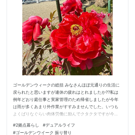
ゴールデンウィークの総括 みなさんほぼ元通りの生活に
戻られたと思いますが連休の疲れはとれましたか⁇私は
例年どおり庭仕事と実家管理のため帰省しましたが今年
は雨が多くあまり外作業がすすみませんでした。いつも
よくばりなぐらい肉体労働に励んでクタクタですが今回
はわりとゆったりできた気がします。 ふだんどおり草刈
#
2拠点暮らし
#
デュアルライフ
り、部屋掃除、主宰するピアノ教室で講師さん生徒さん
#
ゴールデンウイーク 振り替り