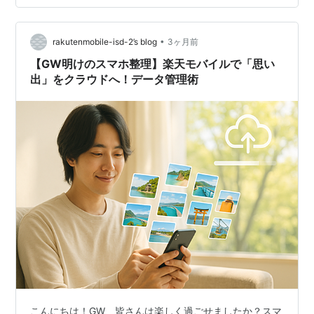
歳… 帰省しかしないひたすら地味なGW というわけで、
GWはのんびーり地味に過ごしていました。 3日間ほどは
•
実家に帰ったりしていて 休みのほとんどはそれに使った
rakutenmobile-isd-2’s blog
3ヶ月前
という感じ。 5日間の休みのうち3日も帰省(といっても
【GW明けのスマホ整理】楽天モバイルで「思い
隣県)する…
出」をクラウドへ！データ管理術
こんにちは！GW、皆さんは楽しく過ごせましたか？スマ