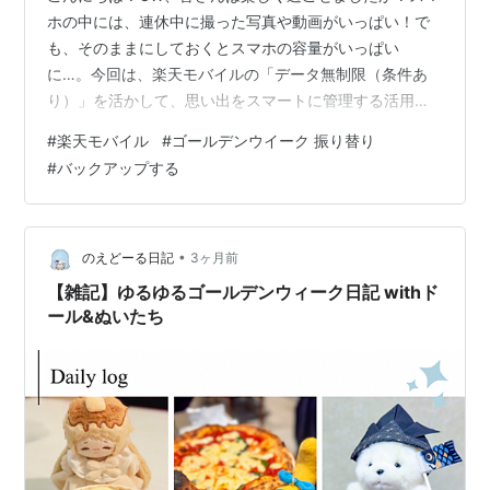
ホの中には、連休中に撮った写真や動画がいっぱい！で
も、そのままにしておくとスマホの容量がいっぱい
に…。今回は、楽天モバイルの「データ無制限（条件あ
り）」を活かして、思い出をスマートに管理する活用術
をご紹介します！ ■GW明けの「スマホ容量問題」を解
#
楽天モバイル
#
ゴールデンウイーク 振り替り
決！連休中に撮り溜めた高画質な写真や4K動画、整理し
#
バックアップする
ていますか？「容量がいっぱいで撮影できない！」なん
て事態を避けるために、今のうちにクラウドへバックア
ップしておきましょう。楽天モバイルなら、Wi-Fi環境が
ない場所でも、データ利用量を気にせずクラウドへデー
•
のえどーる日記
3ヶ月前
タをアップロードできます。 ■楽天モバイル…
【雑記】ゆるゆるゴールデンウィーク日記 withド
ール&ぬいたち