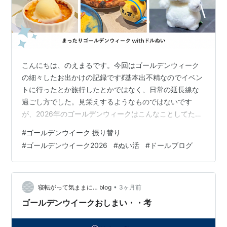
こんにちは、のえまるです。今回はゴールデンウィーク
の細々したお出かけの記録です💃基本出不精なのでイベン
トに行ったとか旅行したとかではなく、日常の延長線な
過ごし方でした。見栄えするようなものではないです
が、2026年のゴールデンウィークはこんなことしてた
な〜と自分が後々振り返るように残していければと思い
#
ゴールデンウイーク 振り替り
ます!諸々の事情で外出はゴールデンウィーク前半の話ば
#
ゴールデンウイーク2026
#
ぬい活
#
ドールブログ
かりで、振り返ったら食べてばかりでした😄ﾃﾞﾌﾞ〜!お付
き合いいただける方はこのままどうぞ🫶 夫の誕生日🎂 ス
ンスンのポップアップストアリベンジ 結婚記念日を祝う
㊗️ スンスンポップアップストア2回目 学マスHIF参戦ポス
•
寝転がって気ままに… blog
3ヶ月前
ター シルバニアポップア…
ゴールデンウイークおしまい・・考