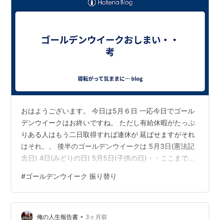
おはようございます。 今日は5月６日 一応今日でゴール
デンウイークはお終いですね。 ただし有給休暇がたっぷ
りある人はもう二日取得すれば連休が 延ばせますがそれ
はそれ。。 後半のゴールデンウイークは 5月3日(憲法記
念日) 4日(みどりの日) 5月5日(子供の日)・・ここまでは
わかっていると思いますが 5月6日・・ さてゴールデン
#
ゴールデンウイーク 振り替り
ウイークの最終の5月6日は何の日だったか カレンダー
など見ないで答えられますか(笑) 答えは 振替休日です。
5月3日の憲法記念日は日曜でした。日曜日に祝日が重な
•
ると翌日に 延ばされるんですね。ところが翌日の4日は
俺の人生報告書
3ヶ月前