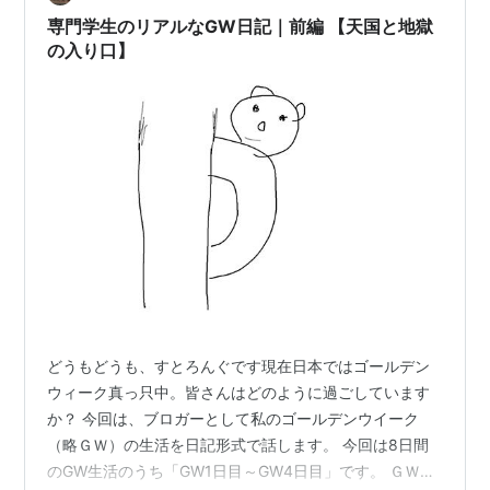
みどりの日で祝日、そうなると 亦翌日5日に延ばされる
専門学生のリアルなGW日記｜前編 【天国と地獄
と…
の入り口】
どうもどうも、すとろんぐです現在日本ではゴールデン
ウィーク真っ只中。皆さんはどのように過ごしています
か？ 今回は、ブロガーとして私のゴールデンウイーク
（略ＧＷ）の生活を日記形式で話します。 今回は8日間
のGW生活のうち「GW1日目～GW4日目」です。 ＧＷ後