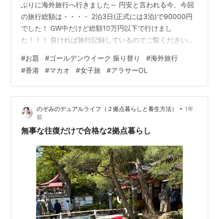
ぶりに海外旅行へ行きました～ 円安と言われる今、今回
の旅行総額は・・・・ 2泊3日(正式には3泊)で90000円
でした！ GW中だけど総額10万円以下で行けまし
た！！！ 良ければ旅行記録しているのでご覧くださいな
～～ akhahaha88.hatenablog.com
#
お題
#
ゴールデンウイーク 振り替り
#
海外旅行
akhahaha88.hatenablog.com 初日から携帯タクシーに
#
香港
#
マカオ
#
女子旅
#
アラサーOL
おいてくるっていう、失態はあったものの良き旅行とな
りました。 終わり良ければ総て良し👍（笑） ランキング
参加中旅行
•
のぞみのデュアルライフ（２拠点暮らしと養生方法）
1年
前
無事な往復だけで合格な2拠点暮らし