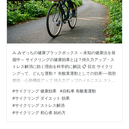
🚴 みぞっちの健康ブラックボックス ～未知の健康法を発
掘中～ サイクリングの健康効果とは？持久力アップ・ス
トレス解消に効く理由を科学的に解説 📋 目次 サイクリ
ングって、どんな運動？ 有酸素運動としての効果──脂肪
燃焼・心肺機能アップ 持久力アップのメカニズム ストレ
ス解消・メンタルへの効果 筋力・体型への影響 関節にや
#
サイクリング 健康効果
#
自転車 有酸素運動
さしい運動って本当？ 初心者向け！サイクリングの始め
#
サイクリング ダイエット 効果
方 効果を高めるためのポイント まとめ 🚲 サイクリング
#
サイクリング ストレス解消
って、どんな運動？ 「最近、運動不足が気になる…でも
#
サイクリング 初心者 始め方
ジムに行く時間もお金もない」と感じている方はいませ
んか？そんな方にぜひ知ってほしいのが、サイクリング
という選択肢です。…