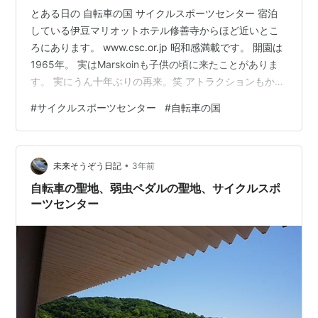
とある日の 自転車の国 サイクルスポーツセンター 宿泊
している伊豆マリオットホテル修善寺からほど近いとこ
ろにあります。 www.csc.or.jp 昭和感満載です。 開園は
1965年。 実はMarskoinも子供の頃に来たことがありま
す。 実にうん十年ぶりの再来。笑 アトラクションもかわ
いいものが多いです。 2時間くらい遊んだら帰るつもり
#
サイクルスポーツセンター
#
自転車の国
でしたが 遊び始めるうちに家族ではまりだします。 ディ
ズニーランドのアトラクションと比べようがないのです
が それでもシンプルにお安く楽しめます。 息子君、アト
•
ラクションをほぼ制覇しました。 家族で十分楽しめま
未来そうぞう日記
3年前
す。 これが面白かった。 最後に息子君と二人でやった…
自転車の聖地、弱虫ペダルの聖地、サイクルスポ
ーツセンター