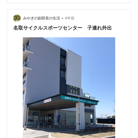
ルフ。 天然芝で18ホールです。 暑い日でした。 そのせ
いか、誰もいません。 芝がけっこう伸びているので、コ
ースの外に出てしまうと見失うこともあるほど。 またツ
•
みやぎの副部長の生活
4年前
レに負けた… 自…
名取サイクルスポーツセンター 子連れ外出