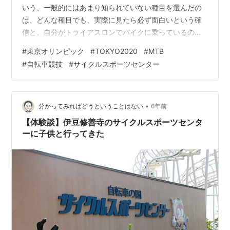
いう、一般的にはあまり知られていない種目を選んだの
は、どんな種目でも、実際に見たら必ず面白いという確
信と、自分がトライアスロンでバイクに乗っているの
で、速くなるために何か参考になるかもしれないという
#
東京オリンピック
#
TOKYO2020
#
MTB
理由からでした。 結果としては、いやまあ凄すぎてね
#
自転車競技
#
サイクルスポーツセンター
(笑)感動>>>>>>>>>>>>>>>>>>>>参考くらいのもので
した(笑) 金メダルを獲得したのはスイスのヨランダ・ネ
フ。スイス勢は表彰台独占という快挙を達成しました
が、ネフの強さはずば抜けていて、初めて見るMTBでし
•
分かってみればどうということはない
6年前
たが、そりゃ金メダル獲得し…
【体験談】伊豆修善寺のサイクルスポーツセンタ
ーに子供と行ってきた