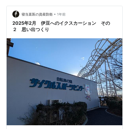
た。 公園でしか走ったことが無く、 公道を走ったことな
い子供の練習には良い感じでした。 それとは別に5Kmの
•
コースもあって、 そちらは自分だけ挑戦してきました。
寝当直医の資産防衛
1年前
スタート地点（上から撮影） かなり暑かったです。 ２周
2025年2月 伊豆へのイクスカーション その
でいっぱいいっぱいで…
２ 思い出つくり