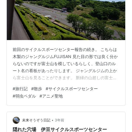
前回のサイクルスポーツセンター報告の続き。 こちらは
木製のジャングルジムFUJISAN 見た目の形では良く分か
らないのですが富士山を模しているらしく、登山口のル
ート名の看板があったりします。 ジャングルジムの上か
ら富士山を見ることができます。 新緑の山超しの富士
山。五月晴れで本当ラッキーでした。 ちなみに登らなく
#
旅行記
#
散歩
#
サイクルスポーツセンター
ても見れますが。 こちらはゴロリンエリア、屋内の休憩
#
弱虫ペダル
#
アニメ聖地
所ですね。 靴を脱いでリラックス、ここで持ち込んだ弁
当を食べることができます。 アトラクションで疲れた体
をここで横になって休めるのは本当いいですね。 ５連休
初日の快晴日にこれだけしか人がいないのは少し寂しい
•
未来そうぞう日記
3年前
気もしますが、利用者はとして…
隠れた穴場 伊豆サイクルスポーツセンター