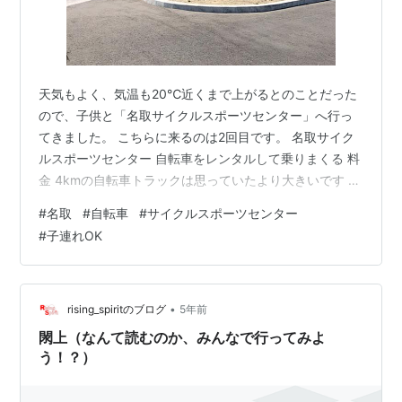
天気もよく、気温も20℃近くまで上がるとのことだった
ので、子供と「名取サイクルスポーツセンター」へ行っ
てきました。 こちらに来るのは2回目です。 名取サイク
ルスポーツセンター 自転車をレンタルして乗りまくる 料
金 4kmの自転車トラックは思っていたより大きいです 変
わり種の自転車が楽しめるスペースもある 小さいながら
#
名取
#
自転車
#
サイクルスポーツセンター
も遊具がある公園スペースも 名取サイクルスポーツセン
#
子連れOK
ター 自転車をレンタルして乗りまくる 4kmほどもある自
転車トラックは自転車をレンタルして自転車を楽しむこ
とができます。 子供用自転車、補助輪付き、ママチャ
リ、電動自転車、2人乗り自転車、ロードバイクなどな
•
rising_spiritのブログ
5年前
ど、たくさんの種類の自転…
閖上（なんて読むのか、みんなで行ってみよ
う！？）