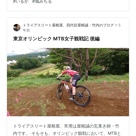
#
いるか
#
城みちる
て）。」なんてこと言われます。 確かに。 先日は「シー
ズンオフ」なんて言いましたが、路面が凍ったりしない
限りは走ってました。初詣に自転車で行ったり、、、と
•
トライアスリート屋根屋、四代目屋根誠・竹内のブログ
5
か、正月から乗ってたことも（笑）。 もちろん山に近
年前
い…
東京オリンピック MTB女子観戦記 後編
トライアスリート屋根屋、常滑は屋根誠の瓦葺き師・竹
内です。 そもそも、オリンピック観戦において、MTBと