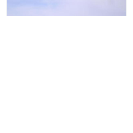
子供の休みが丁度重なったので伊豆に行って来ました。
十国峠からの富士山。伊豆スカイラインのパーキングよ
り。 ゴールデンウィークの割には意外と空いている（ま
だ時間が早いから？）。 空いているうちに「とくとくパ
ス」で乗りまくり。 伊豆ベロドローム。 浄蓮の滝。 20
年以上前に行ったことがあるかも。 わさびソフトクリー
#
伊豆
#
サイクルスポーツセンター
#
十国峠
ム。 ベネフィットが使えて通常割引より割引率がいい。