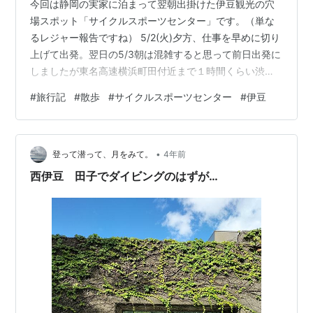
今回は静岡の実家に泊まって翌朝出掛けた伊豆観光の穴
場スポット「サイクルスポーツセンター」です。（単な
るレジャー報告ですね） 5/2(火)夕方、仕事を早めに切り
上げて出発。翌日の5/3朝は混雑すると思って前日出発に
しましたが東名高速横浜町田付近まで１時間くらい渋滞
に巻き込まれました。 足柄SAで休憩。 ペヤングのイベ
#
旅行記
#
散歩
#
サイクルスポーツセンター
#
伊豆
ント。ペヤングは群馬県の会社ですが何故か静岡県の足
柄SAでイベントをやっていますね。 2018年の時のイベ
ントだとこんな写真スポットがありましたね。 ここ足柄
•
SAには足湯カフェとかありますが連休前とはいえ平日夕
登って潜って、月をみて。
4年前
方だと人がいなかったですね。 すっかり日が暮れてまし
西伊豆 田子でダイビングのはずが…
たが富士山を見ることが…