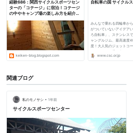
経験686：関西サイクルスポーツセン
自転車の国 サイクル
ターの「コテージ」に宿泊！コテージ
の中やキャンプ場の楽しみ方を紹介し
ます！子供と一緒に楽しもう！
みんなで乗れる四輪車か
がついていないアイデア
ろ自転車」、ステンレス
ャングルジム、最高速度40
度！大人気のジェットコー
ｍのローラー滑り台、エ
keiken-blog.blogspot.com
www.csc.or.jp
など沢山のアトラクション
クルスポーツセンタ...
関連ブログ
•
私のモノサシ
1年前
サイクルスポーツセンター