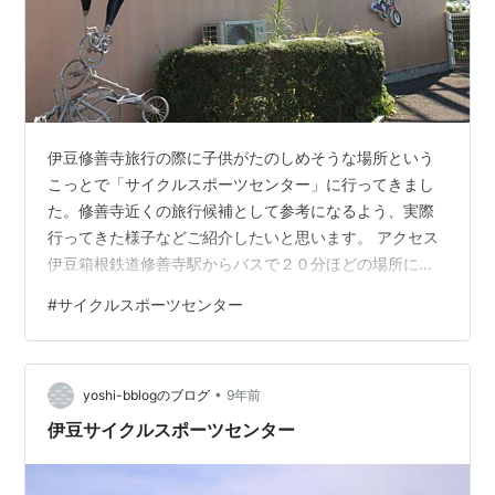
伊豆修善寺旅行の際に子供がたのしめそうな場所という
こっとで「サイクルスポーツセンター」に行ってきまし
た。修善寺近くの旅行候補として参考になるよう、実際
行ってきた様子などご紹介したいと思います。 アクセス
伊豆箱根鉄道修善寺駅からバスで２０分ほどの場所にな
ります。 我が家は別記事で紹介した「菊屋」からタクシ
#
サイクルスポーツセンター
ーで行きました。楽でしたあが3900円とお高めだったの
で、バスのほうが安上がりと思います。
www.nomulog.com よかったところ あまり混雑していま
•
せん！ テーマパークというと開演同時に飛び込んで、い
yoshi-bblogのブログ
9年前
かに何回アトラクションを乗るかでルート考えたり待ち
伊豆サイクルスポーツセンター
時間考慮しいたりと頭を悩ませますが…