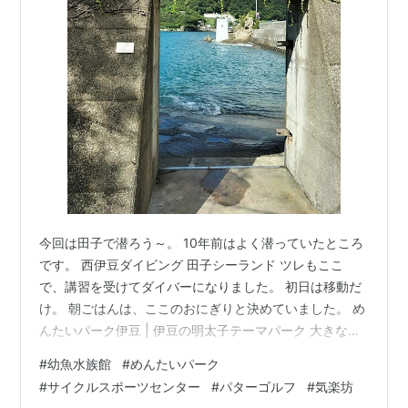
今回は田子で潜ろう～。 10年前はよく潜っていたところ
です。 西伊豆ダイビング 田子シーランド ツレもここ
で、講習を受けてダイバーになりました。 初日は移動だ
け。 朝ごはんは、ここのおにぎりと決めていました。 め
んたいパーク伊豆 | 伊豆の明太子テーマパーク 大きな、
焼きたらこのおにぎり。 う～ん、おいしい！！ 冗談でな
#
幼魚水族館
#
めんたいパーク
く、５個はかるくいけると思うんです。 おにぎり大好
#
サイクルスポーツセンター
#
パターゴルフ
#
気楽坊
き。 そのあとは、サイクルスポーツセンターでパターゴ