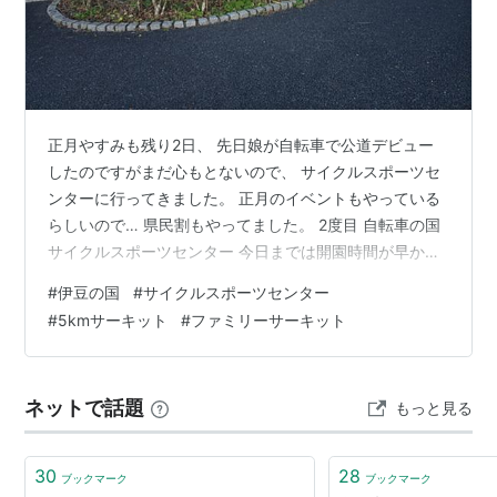
正月やすみも残り2日、 先日娘が自転車で公道デビュー
したのですがまだ心もとないので、 サイクルスポーツセ
ンターに行ってきました。 正月のイベントもやっている
らしいので… 県民割もやってました。 2度目 自転車の国
サイクルスポーツセンター 今日までは開園時間が早かっ
たみたいですが、 開園にはちょっと間に合わなかったで
#
伊豆の国
#
サイクルスポーツセンター
すが９時４０分ごろ入園 面白自転車を一度遊んだ後、 今
#
5kmサーキット
#
ファミリーサーキット
日の本来の目的のファミリーサーキットに、 ファミリー
サーキット 前回娘は１周2Kmのコース走るのに転倒もし
つついっぱいいっぱいでしたが、 今日は30分で2周でき
ネットで話題
もっと見る
ました。 サイクルモノレールからの景色 水上自転車も乗
りましたが、 …
30
28
ブックマーク
ブックマーク