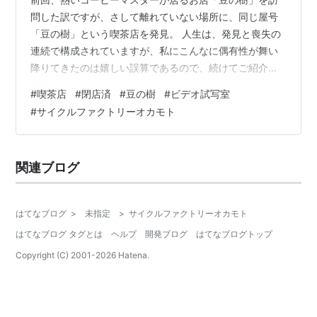
問した訳ですが、さして離れていない場所に、同じ屋号
「豆の樹」という喫茶店を発見。 人生は、発見と喪失の
連続で構成されていますが、私にこんなに偶有性が舞い
降りてきたのは嬉しい誤算であるので、続けてご紹介し
たく思います。奇跡も、魔法も、あるんだよ。って信じ
#
喫茶店
#
閉店済
#
豆の樹
#
ビデオ試写室
られたら人生は豊か。 先日訪れたのは、 「手作りコーヒ
#
サイクルファクトリーオカモト
ー豆専門店 豆の樹」 kanazawa-drifter.net 今回、発見し
たのは、 「コーヒー＆スナック 豆の樹」 アントニオ猪
木と、アントキの猪木くらいの違いがあるのかも知れま
関連ブログ
せん。もしくは、アントキノイノチなのかも知れない。
アントキノイ…
はてなブログ
>
未指定
>
サイクルファクトリーオカモト
はてなブログ タグとは
ヘルプ
開発ブログ
はてなブログトップ
Copyright (C) 2001-
2026
Hatena.