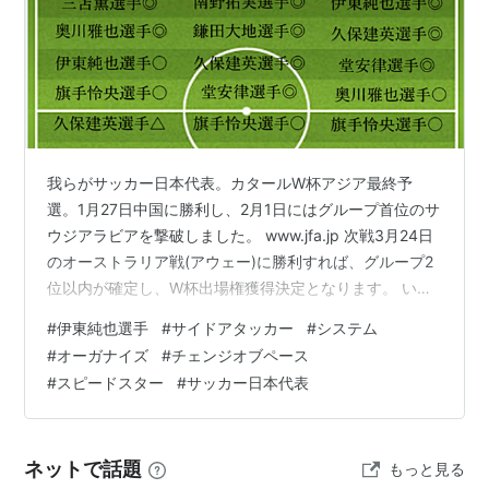
我らがサッカー日本代表。カタールW杯アジア最終予
選。1月27日中国に勝利し、2月1日にはグループ首位のサ
ウジアラビアを撃破しました。 www.jfa.jp 次戦3月24日
のオーストラリア戦(アウェー)に勝利すれば、グループ2
位以内が確定し、W杯出場権獲得決定となります。 いや
～3試合を終えて勝ち点3しか取れていなかった際には、
#
伊東純也選手
#
サイドアタッカー
#
システム
どうなることかと思いました。
#
オーガナイズ
#
チェンジオブペース
www.shosasakifranchisor.com このときに書いた記事の
#
スピードスター
#
サッカー日本代表
根本は、今もなお変わっていないのですが、それでも唯
一監督に対して称賛したい点としては、伊東純也選手を
起用し続けてきたこと。 カタールW杯アジア最終予選で
ネットで話題
もっと見る
伊東純也選手…