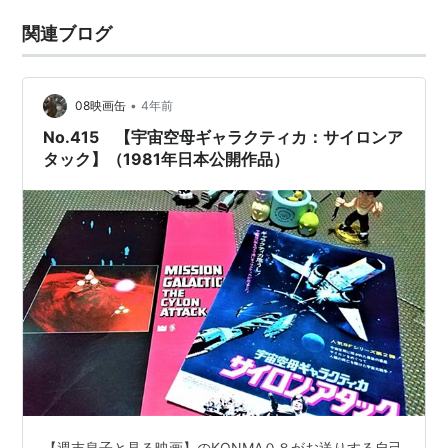
関連ブログ
•
08映画缶
4年前
No.415 【宇宙空母ギャラクティカ：サイロンア
タック】（1981年日本公開作品）
【週末息子と見る映画】のKONMA０８がお送りする自己