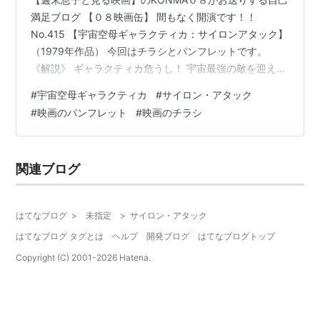
満足ブログ 【０８映画缶】 間もなく開演です！！
No.415 【宇宙空母ギャラクティカ：サイロンアタック】
（1979年作品） 今回はチラシとパンフレットです。
《解説》 ギャラクティカ危うし！ 宇宙最強の敵を迎えて
遂にギャラクティカが炎上した！ まだ地球へ向かう闘志
#
宇宙空母ギャラクティカ
#
サイロン・アタック
はあるか！ 広大な宇宙の果て――１千年に及ぶ人類と機
#
映画のパンフレット
#
映画のチラシ
械人間サイロン帝国との戦争の結果、人間に残されたの
は宇宙空母ギャラクティカを中心とした宇宙コンボイ軍
団だけだった。ギャラクティカは宇宙の彼方にあるとい
関連ブログ
う先祖を同じくする水色の惑星《地球》に向かって旅立
った。だが彼らの前には再び…
はてなブログ
>
未指定
>
サイロン・アタック
はてなブログ タグとは
ヘルプ
開発ブログ
はてなブログトップ
Copyright (C) 2001-
2026
Hatena.