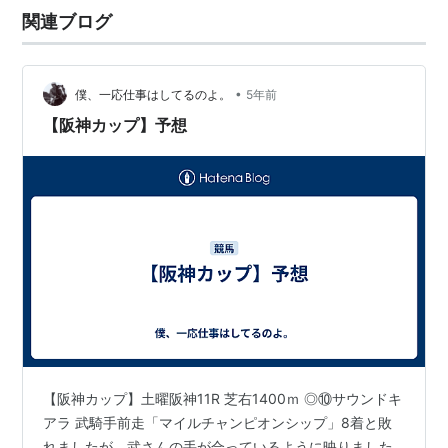
関連ブログ
•
僕、一応仕事はしてるのよ。
5年前
【阪神カップ】予想
【阪神カップ】土曜阪神11R 芝右1400ｍ ◎⑩サウンドキ
アラ 武騎手前走「マイルチャンピオンシップ」8着と敗
れましたが、武さんの手が合っているように映りました