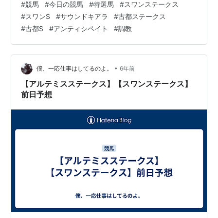
#
競馬
#
今日の競馬
#
特選馬
#
スワンステークス
ワンステークス ★☆◆サウンドキアラ ◉★☆アドマイヤ
#
スワンS
#
サウンドキアラ
#
古都ステークス
マーズ キングハート スワンステークスはサウンドキアラ
#
古都S
#
アンティシペイト
#
調教
から買います。アドマイヤマーズもめちゃくちゃ良いん
で迷いましたが、先週の坂路調教で動きの良かったサ…
•
僕、一応仕事はしてるのよ。
6年前
【アルテミスステークス】【スワンステークス】
前日予想