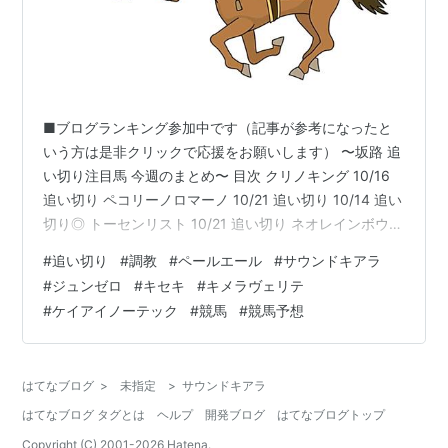
■ブログランキング参加中です（記事が参考になったと
いう方は是非クリックで応援をお願いします） 〜坂路 追
い切り注目馬 今週のまとめ〜 目次 クリノキング 10/16
追い切り ペコリーノロマーノ 10/21 追い切り 10/14 追い
切り◎ トーセンリスト 10/21 追い切り ネオレインボウ
10/21 追い切り グラマラスライフ 10/21 追い切り マイネ
#
追い切り
#
調教
#
ペールエール
#
サウンドキアラ
ルユキツバキ 10/21 追い切り マイネルヒッツェ 10/21 追
#
ジュンゼロ
#
キセキ
#
キメラヴェリテ
い切り ジュンゼロ 10/21 追い切り ホウオウイクセル
#
ケイアイノーテック
#
競馬
#
競馬予想
10/21 追い切り ゼンノアンジュ 10/18 追い切り レッドル
ゼル 10/21 追い切り エイシンポジ…
はてなブログ
>
未指定
>
サウンドキアラ
はてなブログ タグとは
ヘルプ
開発ブログ
はてなブログトップ
Copyright (C) 2001-
2026
Hatena.