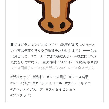
■ブログランキング参加中です（記事が参考になったと
いう方は是非クリックで応援をお願いします） ――見れ
ば見るほど、3コーナーのあの素振りが（今後に向けて）
気になりますなぁ。 目次 阪神C 2021 レース結果 ホネ的!
レース回顧 / レース分析 阪神C 2021 レース全体のふり返
り 阪神C 2021 各馬ふり返り 予想と結果 ケイデンスコー
#
阪神カップ
#
阪神C
#
レース回顧
#
レース結果
ル サウンドキアラ △グレナディアガーズ / タイセイビジ
#
レース分析
#
ケイデンスコール
#
サウンドキアラ
ョン 他 レース回顧 有馬記念 2021
#
グレナディアガーズ
#
タイセイビジョン
www.yosounohone.com 阪神C 2021 レース結果 着順 馬
#
ソングライン
名 タイム 上3F 1 グレナディアガーズ 1:20.3 34.0 2 ホ
ウ…