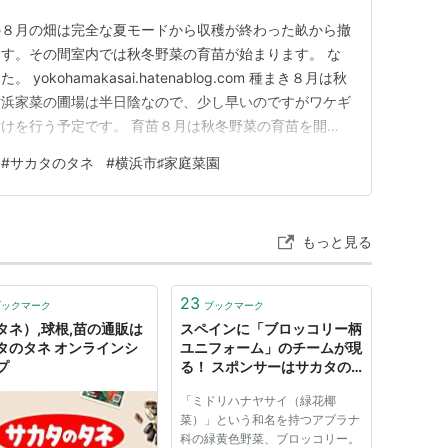
の８月の畑は完全な夏モードから収穫が終わった畝から撤
す。その間室内では秋冬野菜の育苗が始まります。 な
kohamakasai.hatenablog.com 種まき８月は秋
横浜家菜の圃場は半日陰なので、少し早いのですがワケギ
けを行う予定です。 育苗８月は秋冬野菜の育苗を開始
バを育苗して行きます。 定植８月は育苗が早く終わっ
#
サカタのタネ
#
横浜市♯家庭菜園
せん。開花・着果８月はウリ科の着果が続きます。また、
もっと見る
23
ブックマーク
ブックマーク
タネ）,球根,苗の通販は
スペインに「ブロッコリー柄
タのタネ オンラインシ
ユニフォーム」のチームが現
プ
る！ スポンサーはサカタの
タネ
「ミドリハナヤサイ（緑花椰
菜）」という和名を持つアブラナ
科の緑黄色野菜、ブロッコリー。