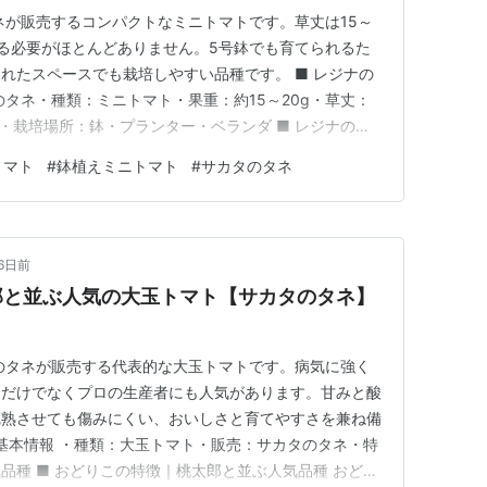
ネが販売するコンパクトなミニトマトです。草丈は15～
てる必要がほとんどありません。5号鉢でも育てられるた
れたスペースでも栽培しやすい品種です。 ■ レジナの
のタネ・種類：ミニトマト・果重：約15～20g・草丈：
要・栽培場所：鉢・プランター・ベランダ ■ レジナの特
レジナ最大の魅力は、非常にコンパクトに育つことで
トマト
#
鉢植えミニトマト
#
サカタのタネ
15～20cmほどで止まるため、大きく場所を取りませ
に高く伸び…
16日前
郎と並ぶ人気の大玉トマト【サカタのタネ】
のタネが販売する代表的な大玉トマトです。病気に強く
園だけでなくプロの生産者にも人気があります。甘みと酸
完熟させても傷みにくい、おいしさと育てやすさを兼ね備
の基本情報 ・種類：大玉トマト・販売：サカタのタネ・特
品種 ■ おどりこの特徴｜桃太郎と並ぶ人気品種 おどり