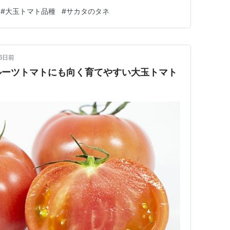
しまれてきた代表的な大玉トマトです。家庭菜園では「育
#
大玉トマト品種
#
サカタのタネ
種」として高い評価を受けており、初心者からベテランま
萎ちょう病や斑点病…
16日前
ルーツトマトにも向く育てやすい大玉トマト