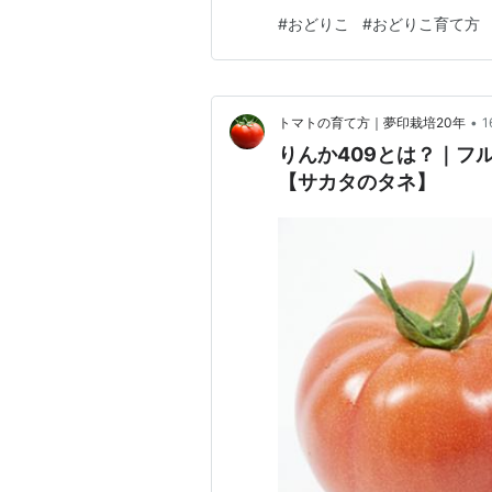
こは、桃太郎と並んで長年親
#
おどりこ
#
おどりこ育て方
てやすく失敗しにくい大玉品
で幅広く栽培されています。 
•
トマトの育て方｜夢印栽培20年
りんか409とは？｜フ
【サカタのタネ】