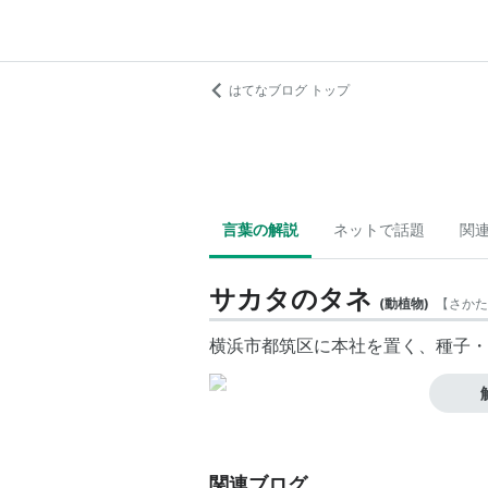
はてなブログ トップ
言葉の解説
ネットで話題
関
サカタのタネ
(
動植物
)
【
さかた
横浜市都筑区に本社を置く、種子・
関連ブログ