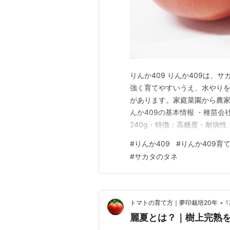
りんか409 りんか409は、
強く育てやすいうえ、水やり
があります。家庭菜園から農家
んか409の基本情報 ・種苗会
240g・特徴：高糖度・耐病性
フルーツトマトとして育てられ
#
りんか409
#
りんか409育
高めやすいことです。水やり
#
サカタのタネ
甘みが凝縮され、フルーツトマ
•
トマトの育て方｜夢印栽培20年
麗夏とは？｜樹上完熟