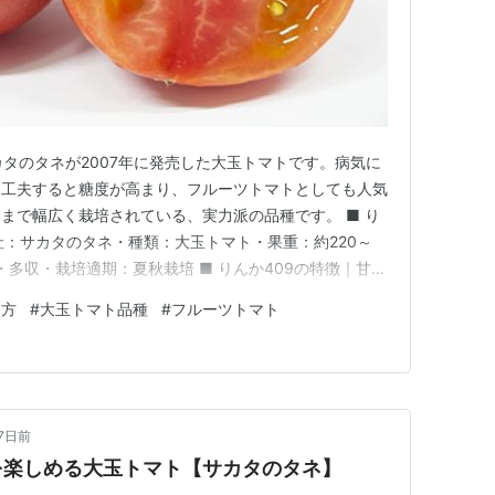
サカタのタネが2007年に発売した大玉トマトです。病気に
を工夫すると糖度が高まり、フルーツトマトとしても人気
まで幅広く栽培されている、実力派の品種です。 ■ り
社：サカタのタネ・種類：大玉トマト・果重：約220～
・多収・栽培適期：夏秋栽培 ■ りんか409の特徴｜甘い
る りんか409最大の魅力は、水分管理によって糖度を
て方
#
大玉トマト品種
#
フルーツトマト
を控えめにすると果実はやや小ぶりになりますが、その分
ト…
17日前
を楽しめる大玉トマト【サカタのタネ】