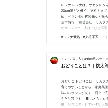
レジナ レジナは、サカタのタ
20cmほどと低く、支柱を立
め、ベランダや玄関先など限ら
基本情報 ・種苗会社：サカタ
約15～20cm・支柱：ほぼ不
徴｜小さな鉢でも育てやすい 
#
レジナ栽培
#
支柱不要ミニ
す。節と節の間が短く、草丈は
ん。一般的なミニトマトのよう
•
トマトの育て方｜夢印栽培20年
おどりことは？｜桃太
おどりこ おどりこは、サカタ
育てやすいことから、家庭菜
味のバランスが良く、樹上で
えた品種です。 ■ おどりこ
徴：病気に強く育てやすい人気