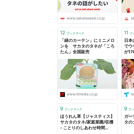
www.sakataseed.co.jp
s
12
11
ブックマーク
ブ
「緑のカーテン」にミニメロ
日本
ンを サカタのタネが「ころ
でウ
たん」全国販売
が1
www.itmedia.co.jp
to
9
9
ブックマーク
ブ
ほうれん草【ジャスティス】
ガー
サカタのタネ/家庭菜園/収穫
タの
- ことりのしあわせ時間
♪