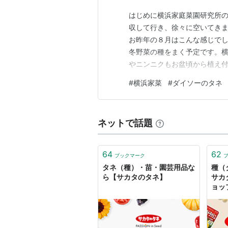
はじめに横浜家庭菜園研究所
収して行き、徐々に空いてきま
お昨年の８月はこんな感じでした。 yo
冬野菜の種をまく予定です。
やニンニクもお盆頃から植え付
します。また成長の遅いアシタ
#
横浜家菜
#
ダイソーのタネ
た苗から定植するかもしれま
ナスやピーマン、シシトウな…
ネットで話題
64
62
ブックマーク
タネ（種）・苗・園芸用品な
種（
ら【サカタのタネ】
サカ
ョッ