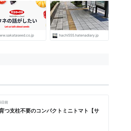
ww.sakataseed.co.jp
hachi555.hatenadiary.jp
15日前
で育つ支柱不要のコンパクトミニトマト【サ