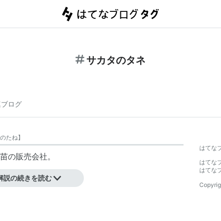
サカタのタネ
連ブログ
のたね
】
はてな
苗の販売会社。
はてな
はてな
解説の続きを読む
Copyrig