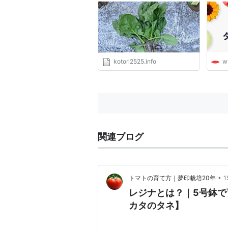
kotori2525.info
w
関連ブログ
•
トマトの育て方｜夢印栽培20年
レジナとは？｜5号鉢
カタのタネ】