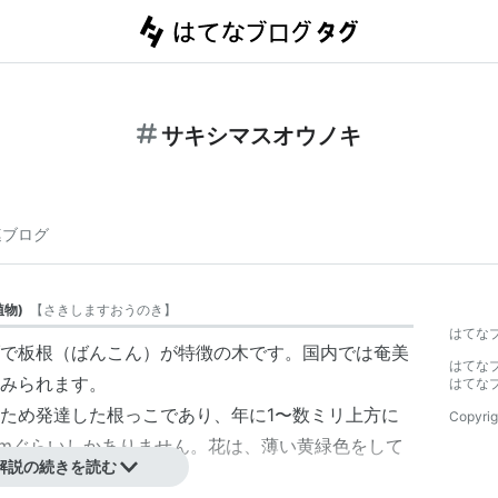
サキシマスオウノキ
連ブログ
植物
)
【
さきしますおうのき
】
はてな
で板根（ばんこん）が特徴の木です。国内では奄美
はてな
みられます。
はてな
ため発達した根っこであり、年に1〜数ミリ上方に
Copyrig
cmぐらいしかありません。花は、薄い黄緑色をして
解説の続きを読む