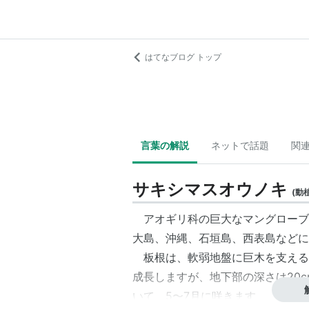
はてなブログ トップ
言葉の解説
ネットで話題
関
サキシマスオウノキ
(
動
アオギリ科の巨大なマングローブ
大島、沖縄、石垣島、西表島などに
板根は、軟弱地盤に巨木を支える
成長しますが、地下部の深さは20
いて、5〜7月に咲きます。