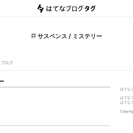
サスペンス / ミステリー
連ブログ
ー
はてな
はてな
はてな
Copyrig