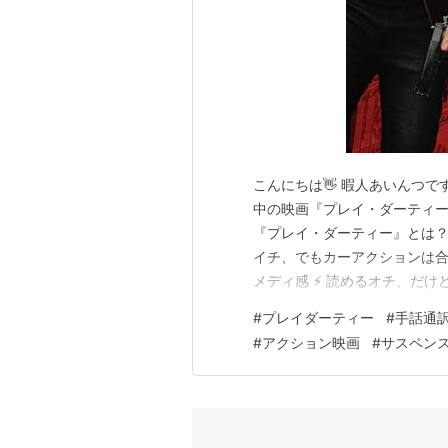
​こんにちは👋 暇人あいんつです。
中の映画『プレイ・ダーティー（P
『プレイ・ダーティー』とは？作品
イチ、でもカーアクションは合格
メディ感 ​⚡ 読めるオチ、だけ
盗」としての美学 ​📝 総評 ​
#
プレイダーティー
#
手話通
Dirty ​監督： シェーン・ブ
#
アクション映画
#
サスペンス