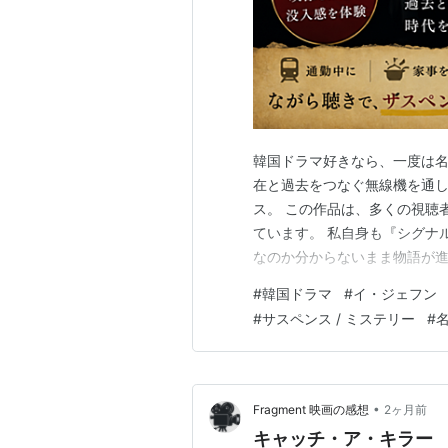
韓国ドラマ好きなら、一度は名
在と過去をつなぐ無線機を通し
ス。 この作品は、多くの視聴
ています。 私自身も『シグナ
なのか分からないまま物語が進
グナル』を、 映像ではなく「
#
韓国ドラマ
#
イ・ジェフン
か。 それがAmazon オーデ
#
サスペンス / ミステリー
#
ーズの『シグナル』です。 最
•
Fragment 映画の感想
2ヶ月前
キャッチ・ア・キラー