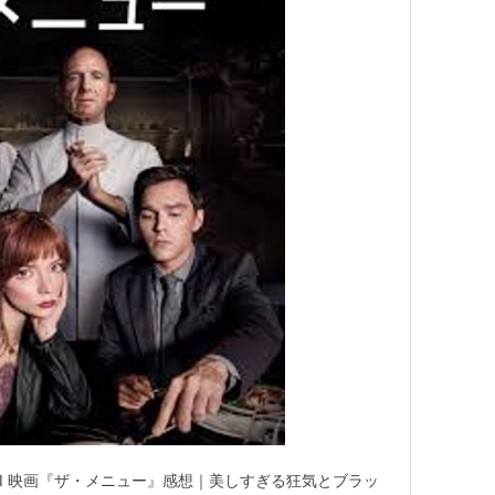
/4bKjToI 映画『ザ・メニュー』感想｜美しすぎる狂気とブラッ