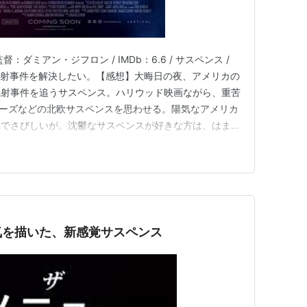
監督：ダミアン・ジフロン / IMDb：6.6 / サスペンス /
銃乱射事件を解決したい。【感想】大晦日の夜、アメリカの
乱射事件を追うサスペンス。ハリウッド映画ながら、重苦
ーズなどの北欧サスペンスを思わせる。陽気なアメリカ
れでさびしいが。沈鬱なサスペンスが好きな方は、はまる
。警察、犯人ともにみなどこか影があるのがいいですね。
に問題を抱え、過去に依存症だったこともありFBIの試
気を描いた、新感覚サスペンス