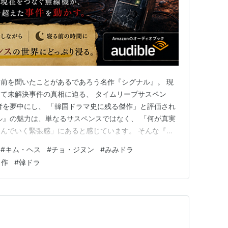
前を聞いたことがあるであろう名作『シグナル』。 現
て未解決事件の真相に迫る、 タイムリープサスペン
者を夢中にし、 「韓国ドラマ史に残る傑作」と評価され
ル』の魅力は、単なるサスペンスではなく、 「何が真実
んでいく緊張感」にあると感じています。 そんな『シ
耳だけ」で楽しめる作品があることをご存じでしょう
#
キム・ヘス
#
チョ・ジヌン
#
みみドラ
ィオブックAudibleで配信されている、 「みみドラ」シリ
名作
#
韓ドラ
初は「ドラマ…