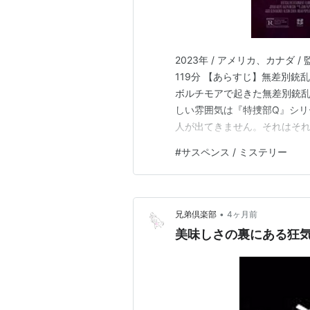
2023年 / アメリカ、カナダ / 
119分 【あらすじ】無差別
ボルチモアで起きた無差別銃
しい雰囲気は『特捜部Q』シリ
人が出てきません。それはそ
と思います。私は好きでした
#
サスペンス / ミステリー
抜きんでた能力はありながら心
験に落ちているエレノ…
•
兄弟倶楽部
4ヶ月前
美味しさの裏にある狂