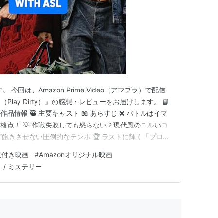
 ​今回は、Amazon Prime Video（アマプラ）で配信
lay Dirty）』の感想・レビューをお届けします。 ​📘
情報 🥷 主要キャスト 📖 あらすじ ​❌ バトルはイマ
点！ ​💡 作戦失敗しても怒らない？現代風のユルいコ
ど飽きさせない圧倒的なテンポ ​🏆 ラストに輝く「プロ強
 『プレイ・ダーティー』とは？作品情報 ​原題： Play
訳付き映画
#
Amazonオリジナル映画
ラック（『アイアンマ…
 / ミステリー