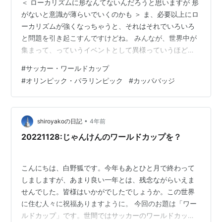
＜ ローカリズムに形なんてないんだろうと思いますが 形
がないと意識が薄らいでいくのかも ＞ ま、必要以上にロ
ーカリズムが強くなっちゃうと、それはそれでいろいろ
と問題を引き起こすんですけどね。 みんなが、世界中が
集まって、っていうイベントとして異様っていうほどに
盛り上がるサッカー・ワールドカップは、2026年がアメ
#
サッカー・ワールドカップ
リカ、メキシコ、カナダの共同開催で、その次の2030年
#
オリンピック・パラリンピック
#
カッパバッジ
はモロッコ、スペイン、ポルトガルの共同開催になるっ
ていうことですね。 大きくなる一方だった地球規模イベ
ントは放送権料だとか、会場整備だとかの費用が掛かり
過ぎるからなのか、もはや1か国だけでの開催っていう形
•
shiroyakoの日記
4年前
態は採りづらくなって来ている…
20221128:じゃんけんのワールドカップを？
こんにちは、白野狐です。今年もあとひと月で終わって
しましますが、あまり良い一年とは、残念ながらいえま
せんでした。皆様はいかがでしたでしょうか。この世界
に住む人々に祝福ありますように。 今回のお題は「ワー
ルドカップ」です。世間ではサッカーのワールドカップ