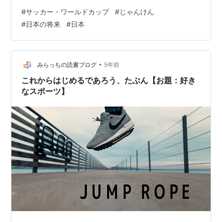
が行われていて、日本のチームがドイツのチームに勝っ
#
サッカー・ワールドカップ
#
じゃんけん
て大喜びとかコスタリカのチームに負けてがっかりとか
#
日本の将来
#
日本
いろいろ騒がしいようです。 日本のチームが試合に勝っ
て大喜び、というところで文句を言ったひとがいて、発
言を撤回に追い込まれたなどというニュースもありまし
た。これは文句のいうひとのほうが正しくないでしょ
•
みらっちの読書ブログ
5年前
う、最初に書いたように「今年はよい一年ではありま…
これからはじめるであろう、たぶん【お題：好き
なスポーツ】