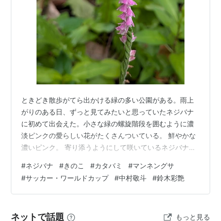
ときどき散歩がてら出かける緑の多い公園がある。雨上
がりのある日、ずっと見てみたいと思っていたネジバナ
に初めて出会えた。小さな緑の螺旋階段を囲むように濃
淡ピンクの愛らしい花がたくさんついている。 鮮やかな
濃いピンク。 寄り添うようにして咲いているネジバナが
家族のよう。 大木の下を見ると、面白いきのこがあちこ
#
ネジバナ
#
きのこ
#
カタバミ
#
マンネングサ
ちに。そのほとんどは毒きのこっぽい。 ツルタケ。 こち
#
サッカー・ワールドカップ
#
中村敬斗
#
鈴木彩艶
らはgoogle lensが複数候補を挙げるので迷ったが、おそ
らくヒメコガネツルタケだろう。 これもヒメコガネツル
タケのようだ。 この毒々しいのはドクベニタケ。 これは
ネットで話題
もっと見る
名前が分からないが、顔を近づけると強烈に黴臭かっ