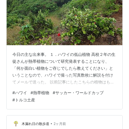
今日の主な出来事。 １．ハワイの低山植物 高校２年の生
徒さんが熱帯植物について研究発表することになり、
「何か面白い植物をご存じでしたら教えてください」と
いうことなので、ハワイで撮った写真数枚に解説を付け
てメールで送った。 以前記事にしたこちらの植物はもち
ろん、 setmefree.hatenablog.com 東海岸のクラウチン
#
ハワイ
#
熱帯植物
#
サッカー・ワールドカップ
グライオン・ハイキングで見つけた植物の写真も送っ
#
トルコ土産
た。 まずは、オクトパス・ツリー。 オーストラリアおよ
びニューギニア原産で、ウコギ科シェフレラ属の常緑中
高木。樹上で放射状に飛び出した棒状の枝（総状花序）
に無数の暗赤色の小花を蛸のイボのように付ける姿が蛸
•
木漏れ日の散歩道
2ヶ月前