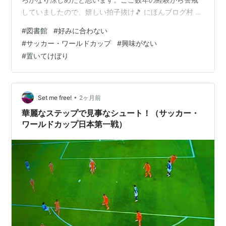
していましたので、嬉しい拍子抜け🎵 にほんブログ村 図
書館で借りた本が、２冊続けて好みに合いませんでし
#
図書館
#
好みに合わない
た。ちょっと凹んでいます。 予約した時点での待ち人数
#
サッカー・ワールドカップ
#
興味がない
は、80人くらいと200人くらいでした。人気のある本と
#
置いてけぼり
いうことですよね。１冊は初めて読む作家さんでしたけ
れど、もう１冊は何冊か読んでいる作家さんでした。多
くの賞も取っている、人気作家さんです。 図書館に予約
する本は、事前に書店で手に取って《読…
•
Set me free!
2ヶ月前
華麗なステップで見事なシュート！（サッカー・
ワールドカップ日本第一戦）