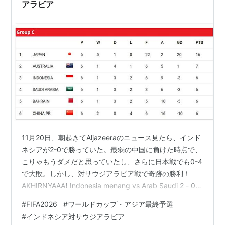
アラビア
11月20日、朝起きてAljazeeraのニュース見たら、インド
ネシアが2-0で勝っていた。最弱の中国に負けた時点で、
こりゃもうダメだと思っていたし、さらに日本戦でも0-4
で大敗。しかし、対サウジアラビア戦で奇跡の勝利！
AKHIRNYAAA❗ Indonesia menang vs Arab Saudi 2 - 0 [
⚽ FULL BABAK2 dan walking sampai pulang]Walking
#
FIFA2026
#
ワールドカップ・アジア最終予選
Around - YouTubeより、前半戦のビデオもあり。試合後
#
インドネシア対サウジアラビア
の様子も見られる。 www.youtube.com 女性観客1割ぐら