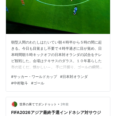
朝型人間のわたしはたいてい朝４時半から５時の間に起
きる。今日も目覚まし不要で４時半過ぎに目が覚め、日
本時間朝５時キックオフの日本対オランダの試合をテレ
ビ観戦した。会場はテキサスのダラス。１０年暮らした
市の近くだ、懐かしい～。 手に汗握り、ゴールの瞬間は
思わず大声が出る（近所迷惑？）。結果は２対２の引き
#
サッカー・ワールドカップ
#
日本対オランダ
分け。そりゃ勝てればもっと嬉しい。でも、勝ち点１を
#
中村敬斗
#
ゴール
取れたのは良かった。 それにしても、中村敬斗のゴール
は素晴らしかった！彼の得意技である相手ディフェンダ
ーの股を抜くゴールがまた見られたのは本当に嬉し
い！！！ youtu.be 解説者が彼のシュートをコマ送りしな
•
世界の果てでダンドゥット
2年前
がら詳しく説明してくれたので、その凄さ…
FIFA2026アジア最終予選インドネシア対サウジ