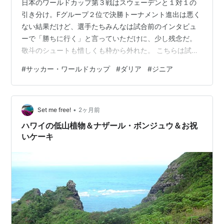
日本のワールドカップ第３戦はスウェーデンと１対１の
引き分け。Fグループ２位で決勝トーナメント進出は悪く
ない結果だけど、選手たちみんなは試合前のインタビュ
ーで「勝ちに行く」と言っていただけに、少し残念だ。
敬斗のシュートも惜しくも枠から外れた。 こちらは試合
後の敬斗のインタビュー。爽やかだなあ。 ラウンド３２
#
サッカー・ワールドカップ
#
ダリア
#
ジニア
の対戦相手はCグループ１位のブラジル。う～ん、いきな
りかあ。勝てないとは決して言わないけれど、簡単に勝
てるチームではないのは明らか。 試合開始は日本時間の
•
３０日（火）の深夜２時！朝型人間のわたしにはこのタ
Set me free!
2ヶ月前
イミングきつすぎる～。２９日は塾の仕事が終わって帰
ハワイの低山植物＆ナザール・ボンジュウ＆お祝
宅するのは夜の９時近く。それから急いでシ…
いケーキ