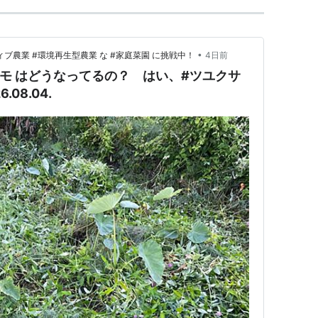
•
ィブ農業 #環境再生型農業 な #家庭菜園 に挑戦中！
4日前
イモ はどうなってるの？ はい、#ツユクサ
08.04.