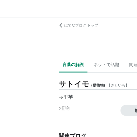
はてなブログ トップ
言葉の解説
ネットで話題
関
サトイモ
(
動植物
)
【
さといも
】
→
里芋
:植物
関連ブログ