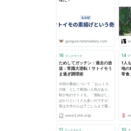
gurigura.hatenadiary.com
w
16
14
ブックマーク
ブ
ためしてガッテン：過去の放
1人
送：常識大逆転！サトイモう
地の
ま過ぎ調理術
常食
ス
今回の番組について 「おふくろ
の味」として根強い人気があり、
秋が旬のサトイモ。「煮転がし」
ばかりという人も多いのですが、
実は大半の人は下ごしらえで重大
な勘違いをしているばかりに、本
www3.nhk.or.jp
n
当のおいしさを味わっていませ
ん。 サトイモ特有の「ぬめり」
を最大限に生かせば、和食の達人
11
10
ブックマーク
ブ