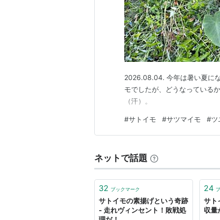
2026.08.04. 今年は暑
モでしたが、どうなっているか
（汗）。
#
サトイモ
#
サツマイモ
#
ツ
ネットで話題
32
24
ブックマーク
サトイモの素揚げという奇跡
サト
- 走れヴィンセント！敗戦処
収量
理だ！