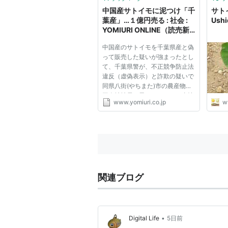
も絶句するほどの味になりま
中国産サトイモに泥つけ「千
サト
す。...
葉産」…１億円売る : 社会 :
Ushi
YOMIURI ONLINE（読売新
聞）
中国産のサトイモを千葉県産と偽
って販売した疑いが強まったとし
て、千葉県警が、不正競争防止法
違反（虚偽表示）と詐欺の疑いで
同県八街(やちまた)市の農産物加
工会社社長の男（６１）らの事情
www.yomiuri.co.jp
w
聴取を始めたことが２４日、捜査
関係者への取材でわかった。 容
疑が固まり次第、逮捕する方針。
捜査関係者によると、同社は...
関連ブログ
•
Digital Life
5日前