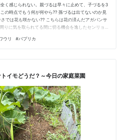
全く感じられない。親づるは早々に止めて、子づるを3
この時点でもう何が何やら?? 孫づるは出てないのか見
の暑さでは花も咲かない?? こちらは花の済んだアガパンサ
! 周りに気を取られてる間に切る機会を逸したセンリョ
植木鉢でサトイモはできるのか....の実験中。葉はどんどん
ワウリ
#
パプリカ
...下にもう1組別のが出てきてた。 さらに....反対側に
サトイモどうだ？～今日の家庭菜園