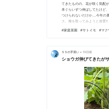
てきたものの、花が咲く気配が
本ぐらいずつ伸ばしてたけど、
つけられないだけか....今年
ス。種を取ってみようと放置!
ウ....もう切れない。 さて、
#
家庭菜園
#
サトイモ
#
マク
大きくなってきた。 よく見ると.
もその気配。サト…
•
５５の手習い
10日前
ショウガ伸びてきたが