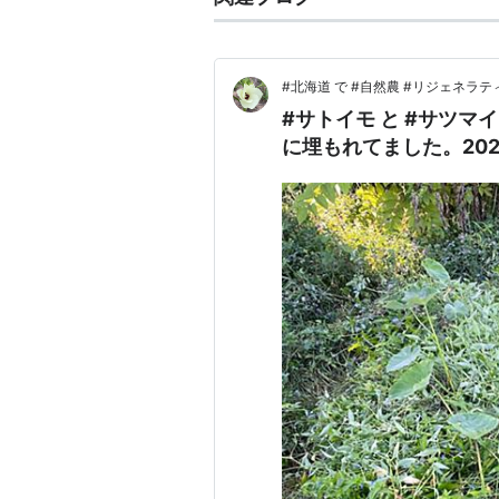
#北海道 で #自然農 #リジェネラテ
#サトイモ と #サツマ
に埋もれてました。2026.