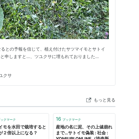
い夏になるとの予報を信じて、植え付けたサツマイモとサトイ
と申しますと…、ツユクサに埋もれておりました…
ユクサ
もっと見る
16
ブックマーク
ブックマーク
イモを水田で栽培すると
産地の名に泥、その上値崩れ
が２倍以上になる？
まで…サトイモ偽装 : 社会 :
YOMIURI ONLINE（読売新