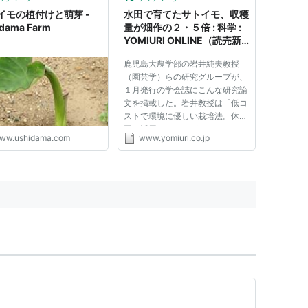
イモの植付けと萌芽 -
水田で育てたサトイモ、収穫
dama Farm
量が畑作の２・５倍 : 科学 :
YOMIURI ONLINE（読売新
聞）
鹿児島大農学部の岩井純夫教授
（園芸学）らの研究グループが、
１月発行の学会誌にこんな研究論
文を掲載した。岩井教授は「低コ
ストで環境に優しい栽培法。休耕
田の活用にもつながるのでは」と
ww.ushidama.com
www.yomiuri.co.jp
期待を寄せている。 サトイモは
畑作で栽培されるが、奄美群島以
南では、水田のように水を張った
「湛水(たんすい)」の状態で育
て...