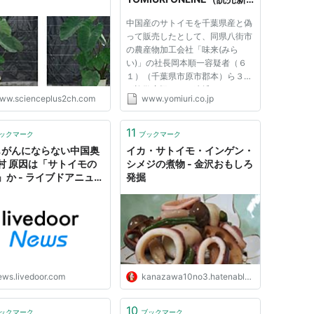
聞）
中国産のサトイモを千葉県産と偽
って販売したとして、同県八街市
の農産物加工会社「味来(みら
い)」の社長岡本順一容疑者（６
１）（千葉県市原市郡本）ら３人
が詐欺容疑などで逮捕された。
ww.scienceplus2ch.com
www.yomiuri.co.jp
同社のサトイモは、市場では通常
の県産の半値近くで販売されてい
たといい、市場関係者からは「値
11
ックマーク
ブックマーク
崩れを起こしたうえに、千葉県産
もがんにならない中国奥
イカ・サトイモ・インゲン・
の...
村 原因は「サトイモの
シメジの煮物 - 金沢おもしろ
」か - ライブドアニュー
発掘
ews.livedoor.com
kanazawa10no3.hatenablog.com
10
ックマーク
ブックマーク