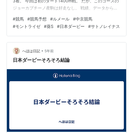
3着。 今回は初のダート1400m戦。 だが、このコースの
ジョーカプチーノ産駒は好走なし。 戦績、データからも
狙いづらいが、バッサリ切るかはオッズによる。 5R ⑥
#
競馬
#
競馬予想
#
ルメール
#
中京競馬
アズユーフィール 30％ 戦績を見ると今回は走る番。 6R
#
モントライゼ
#
葵S
#
日本ダービー
#
サトノレイナス
①エイシンティップス 50％ 10R ④リレーションシップ
20％ 11R ⑤モントライゼ 30％
•
へほは日記
5年前
日本ダービーそろそろ結論