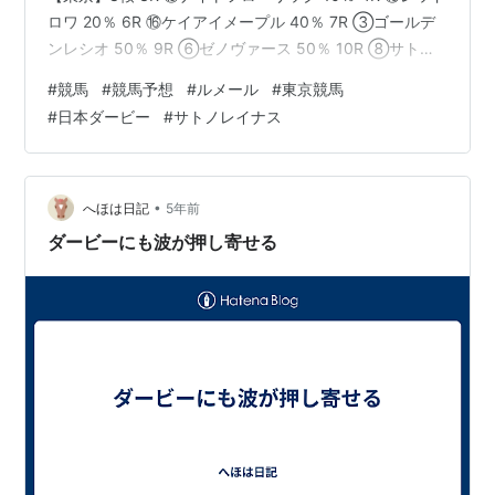
ロワ 20％ 6R ⑯ケイアイメープル 40％ 7R ③ゴールデ
ンレシオ 50％ 9R ⑥ゼノヴァース 50％ 10R ⑧サトノ
フウジン 50％ 11R ⑯サトノレイナス 90％ 【警報】 牝
#
競馬
#
競馬予想
#
ルメール
#
東京競馬
馬がダービーに参戦と注目度は高い。 現在2番人気でフ
#
日本ダービー
#
サトノレイナス
ァンの期待も高い。 でも、ここはバッサリ切りたい。 外
枠に入ってしまったのはかなり不安。 他のデータにもほ
とんど当てはまらず、2番人気ならバッサリ切りたい。
12R ⑪グロンディオー…
•
へほは日記
5年前
ダービーにも波が押し寄せる