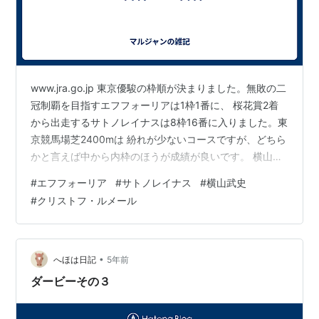
www.jra.go.jp 東京優駿の枠順が決まりました。無敗の二
冠制覇を目指すエフフォーリアは1枠1番に、 桜花賞2着
から出走するサトノレイナスは8枠16番に入りました。東
京競馬場芝2400mは 紛れが少ないコースですが、どちら
かと言えば中から内枠のほうが成績が良いです。 横山武
史騎手はスタートを決め、道中折り合いを付けることが
#
エフフォーリア
#
サトノレイナス
#
横山武史
できればダービー ジョッキーに近づけるはずです。クリ
#
クリストフ・ルメール
ストフ・ルメール騎手は外枠からどう回って くるのか、
兄サトノフラッグを上回る成績を残すための作戦が気に
なります。
•
へほは日記
5年前
ダービーその３