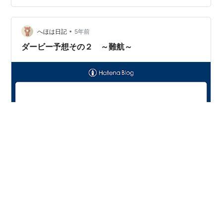
粘りというのが東京で好まれないせいで、あまり取り上
げられていない印象だが、戦歴はすごい。 弥…
•
へほは日記
5年前
ダービー予想その２ ～難航～
共同通信杯を何度も見直した。数字もいろいろ考えた。
だがどうしてもエフフォーリアを逆転するシナリオはな
い。その後に大活躍した４頭にはまったく逆転の目はな
い。辛うじてステラベローチェが不利を受けたことを確