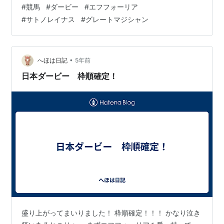
の祭典に合わせて久々の更新です。5月30日、3歳馬の頂
#
競馬
#
ダービー
#
エフフォーリア
点を決める日本ダービー（東京優駿、GⅠ、東京・芝
#
サトノレイナス
#
グレートマジシャン
2400m）が行われます。2年連続で無敗の2冠馬誕生なる
か。土つかずの王者に、新興勢力が待ったを掛けます。
無敗の2冠へ最内枠は盤石か～エフフォーリア 牡馬撃破
で名牝の道へ～サトノレイナス 逆転候補は王者と未対戦
•
へほは日記
5年前
の馬 無敗の2冠へ最内…
日本ダービー 枠順確定！
盛り上がってまいりました！ 枠順確定！！！ かなり泣き