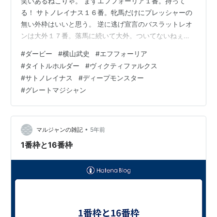
笑いあるねこりゃ。 まずエフフォーリア１番。持って
る！ サトノレイナス１６番。牝馬だけにプレッシャーの
無い外枠はいいと思う。 逆に逃げ宣言のバスラットレオ
ンは大外１７番。落馬に続いて大外。ついてないねぇ。
穴に考えていた２頭も明暗。 先行馬タイトルホルダーは
#
ダービー
#
横山武史
#
エフフォーリア
１４番。もうちょっと内が欲しかったね。 ヴィクティフ
#
タイトルホルダー
#
ヴィクティファルクス
ァルクスは２番。ピッチの速い走法だけに、内枠はプラ
#
サトノレイナス
#
ディープモンスター
ス。 他ではシャフリヤールが１０番とちょうどいい感じ
#
グレートマジシャン
の枠。 さて、予想も大詰め。 最初に宣言した手順とは大
幅に異なるが、なんとなく概要が見えてきた。結
局。。。大混戦だとあらためて認識した…
•
マルジャンの雑記
5年前
1番枠と16番枠