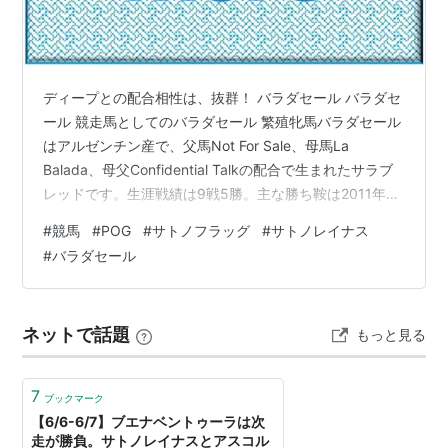
ディープとの配合相性は、抜群！ バラダセール バラダセ
ール 競走馬としてのバラダセール 繁殖牝馬バラダセール
はアルゼンチン産で、父馬Not For Sale、母馬La
Balada、母父Confidential Talkの配合で生まれたサラブ
レッドです。生涯戦績は9戦5勝。主な勝ち鞍は2011年亜
オークス 【GⅠ】、同年亜1000ギニ― 【GⅠ】がありま
#
競馬
#
POG
#
サトノフラッグ
#
サトノレイナス
す。 繁殖牝馬バラダセールの血統背景 繁殖牝馬バラダセ
#
バラダセール
ールの父馬Not For Saleはアルゼンチン産で、生涯戦績は
24戦9勝。主な勝ち鞍には2000年 ブエノスアイレス大賞
【GⅠ】があります。競走馬としてもGⅠウイナーに輝きま
ネットで話題
もっと見る
したが、種牡…
7
ブックマーク
【6/6-6/7】ブエナベントゥーラは次
走が勝負。サトノレイナスとアスコル