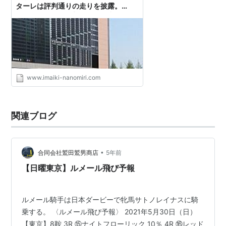
ターレは評判通りの走りを披露。
［POG vol.4］ - 生きてりゃ晴天のヘ
キレキだらけ
www.imaiki-nanomiri.com
関連ブログ
•
合同会社鷲田鷲男商店
5年前
【日曜東京】ルメール飛び予報
ルメール騎手は日本ダービーで牝馬サトノレイナスに騎
乗する。 〈ルメール飛び予報〉 2021年5月30日（日）
【東京】8鞍 3R ⑮ナイトフローリック 10％ 4R ⑯レッド