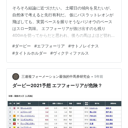
そろそろ結論に近づけたい。 土曜日の傾向を見たいが、
自然体で考えると先行有利だ。 仮にバスラットレオンが
飛ばしても、実質ペースを握りそうなバジオウのペース
はスロー気味。 エフフォーリアが抜け出すのも残り
400mを切ってからだと思われ、後ろの馬はよほど切れな
いと届かない。 当然、その切れる馬というのはサトノレ
#
ダービー
#
エフフォーリア
#
サトノレイナス
イナスをおいて他にはいない。 見た目のインパクトが絶
#
タイトルホルダー
#
ヴィクティファルス
大なのは、サトノレイナスとエフフォーリア。この２頭
が単純に強いのではないか。 タイトルホルダーが３着以
内に粘りそうだが、穴はヴィクティファルス。 共同通信
杯でエフフォーリアを追いかけ、突き放されながらもシ
•
三連複フォーメーション最強的中馬券研究会
5年前
ャフリヤールやステラヴェローチェの追…
ダービー2021予想 エフフォーリアが危険？