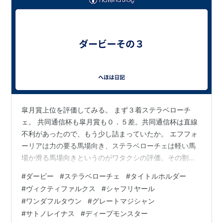
皐月賞上位を評価してみる。 まず３着ステラベローチ
ェ。 共同通信杯も皐月賞も０．５差。共同通信杯は直線
不利があったので、もう少し詰まっていたか。 エフフォ
ーリアは力の要る馬場向き、ステラベローチェは軽い馬
場か滑る馬場向きというのがワタクシの評価。その割に
差が付いていない印象。 エフフォーリアは、勢いの良か
#
ダービー
#
ステラベローチェ
#
タイトルホルダー
った４コーナーの印象で圧勝したと思い込んでいた皐月
#
ヴィクティファルクス
#
シャフリヤール
賞、最後、思ったほど差が付いていないことを確認し
#
ワンダフルタウン
#
グレートマジシャン
た。 つまり、ちょっと終いが甘くなった感。つけ入ると
#
サトノレイナス
#
ディープモンスター
したらスタミナか。 ２着タイトルホルダーは中山で逃げ