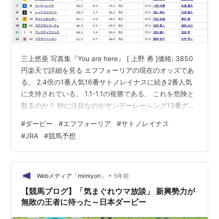
三上悠亜 写真集『You are here』 [ 上野 勇 ]価格: 3850
円楽天で詳細を見る エフフォーリアの現在のオッズであ
る。 2.4倍の1番人気16番サトノレイナスに続き2番人気
に支持されている。 1.1-1.1の複勝である。 これを危険と
取るのか？ 特に注目なのがサンデーレーシング13番グレ
ートマジシャンである。 毎日杯では1番人気に支持され、
#
ダービー
#
エフフォーリア
#
サトノレイナス
コースレコードのシャフリヤールに クビ及ばずとも勝ち
#
JRA
#
競馬予想
に等しい内容であった。 これからオッズの流れ次第では
超波乱となる可能性も出てきた。 下の案内はあなたが何
もせずとも「えげつない報酬」が得られることが評判で
ある。 ダービーの軍資金を稼ぎたい…
•
Webメディア「mimiyori」
5年前
【競馬ブログ】「気まぐれウマ放談」 新興勢力が
無敗の王者に待った～日本ダービー