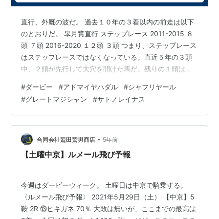
直行、外厩の波だ。 過去１０年の３着以内の前走は以下
のとおりだ。 皐月賞直行 ステップレース 2011-2015 ８
頭 ７頭 2016-2020 １２頭 ３頭 つまり、ステップレース
はステップレースではなくなっている。直近５年の３頭
中、２頭が先行して大穴を開けた馬だ。残りの１頭は１
番人気に支持されたアドミラブル。いずれも特殊だ。 今
#
ダービー
#
アドマイヤハダル
#
シャフリヤール
やステップレースを使うのはマイナスですらある。 例え
#
グレートマジシャン
#
サトノレイナス
ば、グレートマジシャンは毎日杯直行の予定だったが、
収得賞金が足りない懸念が出たため、急遽、やむをえず
NHKマイルCも考えたという。 つまり、NHKマイルC出
走は緊急事態なのだ。GⅠなのに。本気でダービーを狙う
•
合同会社鷲田鷲男商店
5年前
なら間…
【土曜中京】ルメール飛び予報
今週はダービーウィーク。 土曜日は中京で騎乗する。
〈ルメール飛び予報〉 2021年5月29日（土） 【中京】5
鞍 2R ⑬ヒキガネ 70％ 大敗は無いが、ここまでの最高は