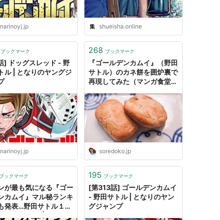
narinoyj.jp
shueisha.online
268
ブックマーク
ブックマーク
話] ドッグスレッド - 野
『ゴールデンカムイ』（野田
トル | となりのヤングジ
サトル）のカネ餅を囲炉裏で
プ
再現してみた（マンガ食堂）
- ソレドコ
narinoyj.jp
soredoko.jp
195
ブックマーク
ブックマーク
ンが最も気になる『ゴー
[第313話] ゴールデンカムイ
ンカムイ』マル秘ランキ
- 野田サトル | となりのヤン
も発表…野田サトル１万
グジャンプ
ンタビュー#3 | 集英社