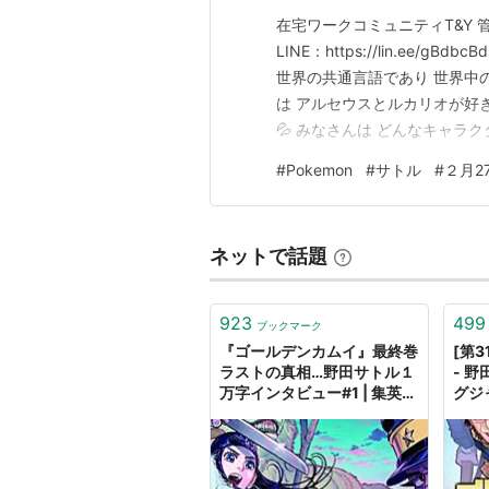
在宅ワークコミュニティT&Y 管理者：
LINE：https://lin.ee
世界の共通言語であり 世界中
は アルセウスとルカリオが好
💦 みなさんは どんなキャラ
後は 日本中がサトルになって
#
Pokemon
#
サトル
#
２月2
でしたよね！ とにもかくにも
ネットで話題
923
499
ブックマーク
『ゴールデンカムイ』最終巻
[第
ラストの真相…野田サトル１
- 野
万字インタビュー#1 | 集英社
グジ
オンライン