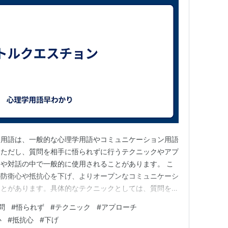
う用語は、一般的な心理学用語やコミュニケーション用語
。ただし、質問を相手に悟られずに行うテクニックやアプ
や対話の中で一般的に使用されることがあります。 こ
の防衛心や抵抗心を下げ、よりオープンなコミュニケーシ
ことがあります。具体的なテクニックとしては、質問を非
っていることを伝えたりしながら質問するなどがありま
問
#
悟られず
#
テクニック
#
アプローチ
チョン」という用語自体は一般的ではないため、具体的
心
#
抵抗心
#
下げ
は、その文脈や目的によって異な…