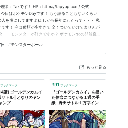
Takです！ HP：https://tapyup.com/ 公式
/gBdbcBd 今日はポケモンDayです！ もう語ることもないくらい
の人を虜にしてますよね しかも長年にわたって・・・ 私
きです！ 今は種類が多すぎて 全くついていけてませんが
クター・モンスターが好きですか？ ポケモンgoの開始直
ましたよね いたるところで人だかりができて すごい景色
7日
#
モンスターボール
ポケモンサイコー！ エンジョイ・…
もっと見る
391
ブックマーク
ブックマーク
314話] ゴールデンカムイ
『ゴールデンカムイ』を描い
田サトル | となりのヤン
た信念につながる１通の手
ャンプ
紙…野田サトル１万字インタ
ビュー#2 | 集英社オンライ
ン | ニュースを本気で噛み砕
け