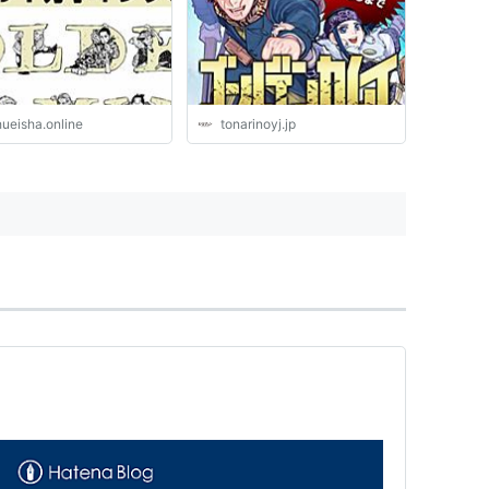
ライン
hueisha.online
tonarinoyj.jp