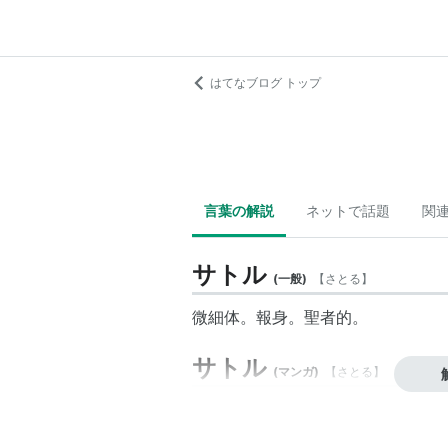
はてなブログ トップ
言葉の解説
ネットで話題
関
サトル
(
一般
)
【
さとる
】
微細体。報身。聖者的。
サトル
(
マンガ
)
【
さとる
】