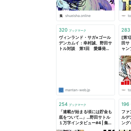
shueisha.online
to
320
283
ブックマーク
ヴィンランド・サガ×ゴール
[第1
デンカムイ：幸村誠、野田サ
田サ
トル対談 第1回 愛爆発
ャン
緻密な取材の裏側も -
MANTANWEB（まんたんウ
ェブ）
mantan-web.jp
to
254
196
ブックマーク
「連載が始まる頃には貯金も
ファ
底をついて…」…野田サトル
ルデ
１万字インタビュー#4 | 集
ング
英社オンライン
字イ