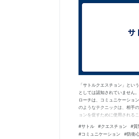
「サトルクエスチョン」とい
としては認知されていません
ローチは、コミュニケーション
のようなテクニックは、相手
ョンを促すために使用される
直接的に行ったり、関心を持
#
サトル
#
クエスチョン
#
質
す。 ただし、「サトルクエス
#
コミュニケーション
#
防衛
な方法やアプローチについて