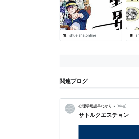
オン
shueisha.online
s
関連ブログ
•
心理学用語早わかり
3年前
サトルクエスチョン