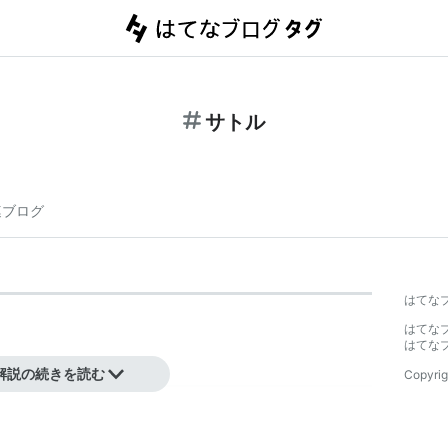
サトル
連ブログ
はてな
はてな
はてな
解説の続きを読む
Copyrig