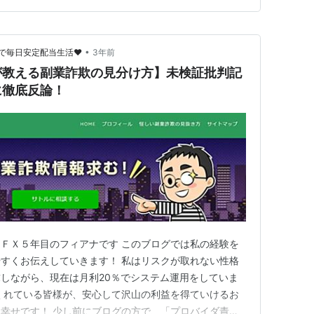
•
で毎日安定配当生活♥
3年前
が教える副業詐欺の見分け方】未検証批判記
に徹底反論！
ＦＸ５年目のフィアナです このブログでは私の経験を
すくお伝えしていきます！ 私はリスクが取れない性格
しながら、現在は月利20％でシステム運用をしていま
くれている皆様が、安心して沢山の利益を得ていけるお
幸せです！ 少し前にブログの方で、「プロバイダ責任