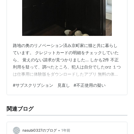
路地の奥のリノベーション済み京町家に猫と共に暮らし
ています。 クレジットカードの明細をチェックしていた
ら、 覚えのない請求が見つかりました… しかも2件 不正
利用を疑って、調べたところ、犯人は自分でしたorz １つ
は仕事用に体験版をダウンロードしたアプリ 無料の体験
版でも、ダウンロード実行時にサブスクリプション用の
#
サブスクリプション 見直し
#
不正使用の疑い
カード情報を入力する必要があって、無料期間のうちに
解約したつもりだったのに出来てなかったらしい。 使っ
てないから返金依頼したけど、却下 解約はできました。
関連ブログ
2つ目は、Appleからの請求 私は、iCloudに月150円の課
金をしているのですが、それとは別に、1300円の請求が
複数回！…
•
nasubi0327のブログ
1年前