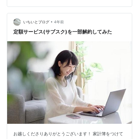
ット 10,780円／月 勝間和代さんのオンラインサロン
5,029円／月 Audible 1,500円／月 YouTubeプレミアム
•
1,180円／月 Kindleアンリミテッド 980円／月 はてなブ
いちいとブログ
4年前
ログpro（年間8,434円）…
定額サービス(サブスク)を一部解約してみた
お越しくださりありがとうございます！ 家計簿をつけて