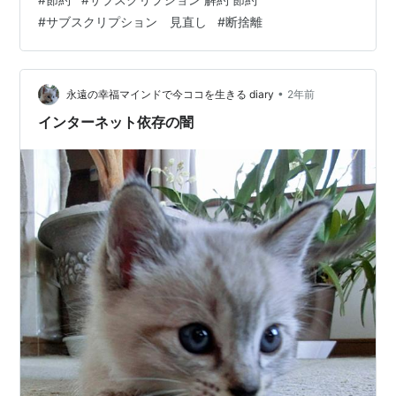
の“地味な癌”＝定額サービス気づかないフリしてるうち
#
サブスクリプション 見直し
#
断捨離
に、家計が血を流し続けてる。 ◆まずは全部“書き出せ”
断捨離の第一歩は「現実と向き合うこと」や。 【例：あ
る月の定額支出】 サービス名 月額（税込） Netflix（プ
レミアム） 1,980円 Y…
•
永遠の幸福マインドで今ココを生きる diary
2年前
インターネット依存の闇