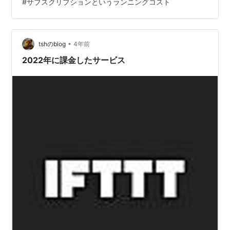
#
サブスクリプションというランニングコスト
十分です。 本屋さんでの立ち読み感覚でPCとスマホ両方
で読んでいます。 但し、特集記事で肝心の部分が飛ばさ
れて読めない事が多々あります。 どうしても読みたい場
合は雑誌を買うしかありません。 今まで２年間でこの
•
tshのblog
4年前
パ…
2022年に課金したサービス