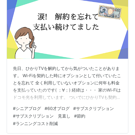
先日、ひかりTVを解約してから気がついたことがありま
す。 Wi-Fiを契約した時にオプションとして付いていたこ
とを忘れて 全く利用していないオプションに何年も料金
を支払っていたのです( ；∀；) 経緯は・・・ 家のWi-Fiは
ドコモ光を利用しています。 ついでにひかりTVも契約し
ていました。 でも、ネットフリックスやフ－ル－などを
#
シニアブログ
#
60才ブログ
#
サブスクリプション
利用するようになったので、 ひかりTVを解約後「あれ
#
サブスクリプション 見直し
#
節約
れ？これは何の料金？」というものが出てきたのです。
#
ランニングコスト削減
ひかりTVの支払いはカ-ド払いだったので、解約後はカ-
ド料金は「0」になると思ってました。 なのに! 請求があ