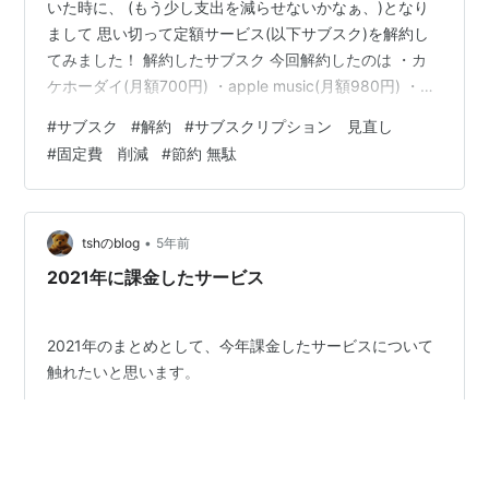
いた時に、 (もう少し支出を減らせないかなぁ、)となり
まして 思い切って定額サービス(以下サブスク)を解約し
てみました！ 解約したサブスク 今回解約したのは ・カ
ケホーダイ(月額700円) ・apple music(月額980円) ・
Nintendo Switch Online(月額306円) の3つです。 今考え
#
サブスク
#
解約
#
サブスクリプション 見直し
ると カケホーダイなんかいらんかったやろ… って思った
#
固定費 削減
#
節約 無駄
のですが、当時は社会人1年目の最初で会社の方との電話
が多くあり、こっちの方が安上がりだったのです… (今は
外にでることがなくなったので、一切いらなくなりまし
た) どのくらい減った…
•
tshのblog
5年前
2021年に課金したサービス