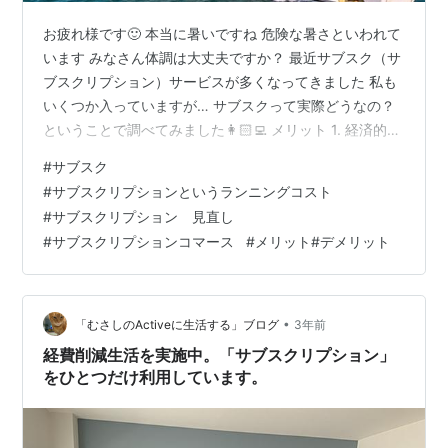
お疲れ様です🙂 本当に暑いですね 危険な暑さといわれて
います みなさん体調は大丈夫ですか？ 最近サブスク（サ
ブスクリプション）サービスが多くなってきました 私も
いくつか入っていますが… サブスクって実際どうなの？
ということで調べてみました👩🏻‍💻 メリット 1. 経済的な
柔軟性：サブスクリプションモデルでは、月額や年間の
#
サブスク
固定料金を支払うことで、さまざまなサービスやコンテ
#
サブスクリプションというランニングコスト
ンツにアクセスできます。一括で高額な費用を支払う必
#
サブスクリプション 見直し
要がなく、低い月額料金で利用できるため、経済的な負
#
サブスクリプションコマース
#
メリット#デメリット
担が軽減されます 2. 多様なコンテンツへのアクセス：サ
ブスクリプションモデルは、映画、音楽、書籍、ゲー
ム、新聞、マガジンなど、…
•
「むさしのActiveに生活する」ブログ
3年前
経費削減生活を実施中。「サブスクリプション」
をひとつだけ利用しています。