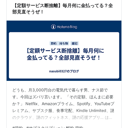
【定額サービス断捨離】毎月何に金払ってる？全
部見直そうぜ！
どうも、月3,000円台の電気代で暮らす男、ナス節で
す。今回はズバリ言います。 「その定額、ほんまに必要
か？」 Netflix、Amazonプライム、Spotify、YouTubeプ
レミアム、サブスク服、食事宅配、Kindle Unlimited、謎
のクラウド、謎のフィットネス、謎の応援アプリ… は
い、ぜんぶ毎月お金吸ってます。 もはや現代人の出費
#
節約
#
サブスクリプション 解約 節約