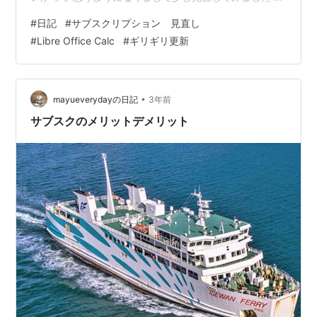
ずはアマゾンプライムですがこれはやめられない（笑）
#
日記
#
サブスクリプション 見直し
値上げも発表されましたが新料金でもまだまだReturnの
#
Libre Office Calc
#
ギリギリ更新
方が大きいです 個人的にはPrime Readingがめちゃくち
ゃいいですね 子供の寝かしつけ中や就寝前にさっと読め
るので なんだかんだで読書する機会を増やすことができ
ました なのでこれはまだまだやめたくないですね 次に
•
mayueverydayの日記
3年前
Youtub…
サブスクのメリットデメリット