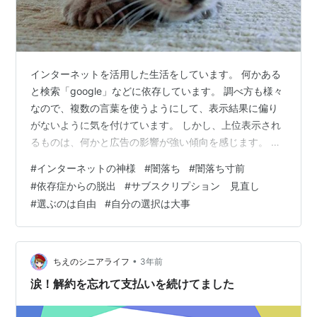
インターネットを活用した生活をしています。 何かある
と検索「google」などに依存しています。 調べ方も様々
なので、複数の言葉を使うようにして、表示結果に偏り
がないように気を付けています。 しかし、上位表示され
るものは、何かと広告の影響が強い傾向を感じます。 そ
んな時は、検索エンジンを変えるなど創意工夫が必要で
#
インターネットの神様
#
闇落ち
#
闇落ち寸前
すね。 電気やガスの供給に至るまで、インターネットに
#
依存症からの脱出
#
サブスクリプション 見直し
接続されているので、大きな有事が発生すると「ブラッ
#
選ぶのは自由
#
自分の選択は大事
クアウト」するのではないかと懸念の声もあがっている
時代です。 また、動画サイトにも、「闇」を感じる時が
あります。 「AI」がその人の趣向を探りながら、次々に
オススメ動画をリストアップし…
•
ちえのシニアライフ
3年前
涙！解約を忘れて支払いを続けてました