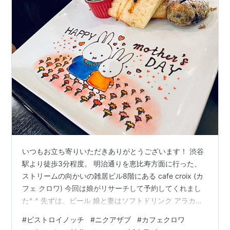
いつもお立ち寄りいただきありがとうございます！ 渋谷
駅より徒歩3分程度。 明治通りを恵比寿方面に行った、
ストリームの向かいの雑居ビル8階にある cafe croix (カ
フェ クロワ) 今回は娘がリサーチして予約してくれまし
た^ ^ 先ずは、ビール 娘と妻はソフトドリンク アラカル
トは アボカドとサーモンのユッケ ジャークチキン スパ
#
ビストロイノッチ
#
ニクアザブ
#
カフェクロワ
イシーポテトフライ 豚ときのこの柚子胡椒パスタ 海老ト