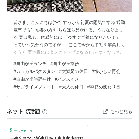
皆さま、こんにちは(^-^) すっかり初夏の陽気ですね 通勤
電車でも半袖姿の方を ちらほら見かけるようになりまし
た 実は私も、体感的には 「今すぐ半袖になりたい！」
っていう気分なのですが……ここで今から半袖を解禁しち
ゃうと 夏本番にはタンクトップになるしか なくなっちゃ
いそうで（笑）今は必死に薄手の長袖と カーディガンで
#
自由が丘ランチ
#
自由が丘散歩
踏みとどまってます( *´艸｀) 今年のGW、皆さまは いか
#
カラカルパクスタン
#
大満足の休日
#
懐かしい再会
がお過ごしでしたか？ 私の職場はカレンダー通りでした
#
自由が丘熊野神社
#
パンスイス
が 同僚たちの休暇はなんとも華やか！優雅にクルージン
#
サプライズプレート
#
大人の休日
#
季節の変わり目
グを楽しむ人や 「カラカルパクスタン」という 初めて耳
にする国へ旅立った強者も…🌍️✈️そんなお土産話に驚きな
が…
ネットで話題
もっと見る
5
ブックマーク
一生忘れない誕生日を！東京都内のサ