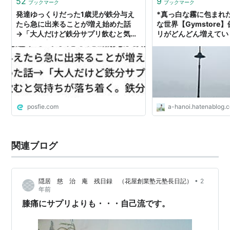
52
9
ブックマーク
ブックマーク
発達ゆっくりだった1歳児が鉄分与え
*真っ白な霧に包まれ
たら急に出来ることが増え始めた話
な世界【Gymstore
→「大人だけど鉄分サプリ飲むと気持
リがどんどん増えていく* 
ちが落ち着く。鉄分大事」
HANOI
posfie.com
a-hanoi.hatenablog.
関連ブログ
•
隠居 慈 治 庵 残日録 （花屋創業塾元塾長日記）
2
年前
膝痛にサプリよりも・・・自己流です。