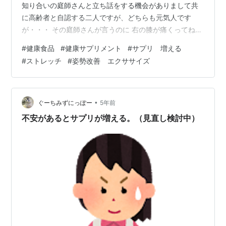
知り合いの庭師さんと立ち話をする機会がありまして共
に高齢者と自認する二人ですが、どちらも元気人です
が・・・ その庭師さんが言うのに 右の膝が痛くってね～
とこぼされ階段を降りるときに痛みが走るそうです。 人
#
健康食品
#
健康サプリメント
#
サプリ 増える
間だって機械だって長年使いこなしていると、摩耗する
#
ストレッチ
#
姿勢改善 エクササイズ
こともあるんですよねそこで私の膝が痛いときにする体
操っていうか予防法を口頭でお伝えしました。そうか～
聞いておきましょうか～てかんじでした・・・残念で
す。 膝関節が硬くなるから起きるひざ痛にアタックする
•
ぐーちみずにっぽー
5年前
手技をして損はないけれどサプリ…
不安があるとサプリが増える。（見直し検討中）