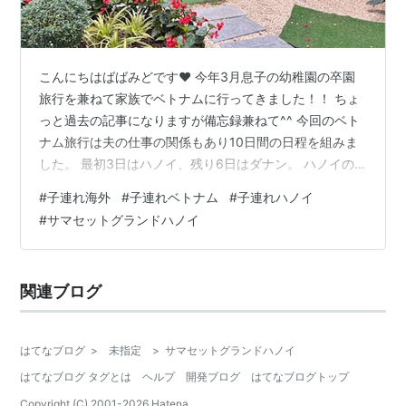
こんにちはばばみどです❤︎ 今年3月息子の幼稚園の卒園
旅行を兼ねて家族でベトナムに行ってきました！！ ちょ
っと過去の記事になりますが備忘録兼ねて^^ 今回のベト
ナム旅行は夫の仕事の関係もあり10日間の日程を組みま
した。 最初3日はハノイ、残り6日はダナン。 ハノイの3
泊はサマセットグランドハノイへ宿泊しました。
#
子連れ海外
#
子連れベトナム
#
子連れハノイ
Somerset Grand Hanoi 午前早めの便ということで前日は
#
サマセットグランドハノイ
博多駅周辺に前泊、福岡空港から約5時間。 ノイバイ国
際空港へ到着後、空港でSIMカード等を購入してGrabで
ホテルへ。 日程が長いので洗濯などの関係もあり、初め
関連ブログ
アパートメントタイプのホテルに宿泊しましたが子連れ
で長…
はてなブログ
>
未指定
>
サマセットグランドハノイ
はてなブログ タグとは
ヘルプ
開発ブログ
はてなブログトップ
Copyright (C) 2001-
2026
Hatena.