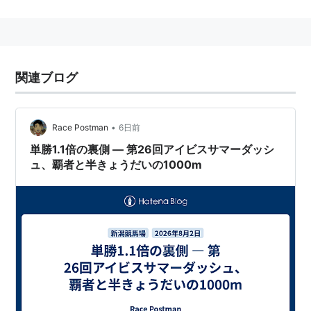
中央競馬の夏開催におけるスプリント部門と2000メー
トル部門のふたつの距離カテゴリーにおいて、それぞれ
5つの重賞レースを選んでシリーズ化し両部門のチャン
ピオンを決定する。各シリーズレースに出走した競走馬
関連ブログ
の成績をポイント化し、総合得点によって各シリーズの
チャンピオンホースを決定する。関係者にはそれぞれ
5000万円のボーナスが贈呈される。合計得点が13点以
•
Race Postman
6日前
上で、かつ対象レースを1勝以上を挙げた競走馬が対
単勝1.1倍の裏側 ― 第26回アイビスサマーダッシ
象。同点馬が複数の場合は着順上位の記録によるポイン
ュ、覇者と半きょうだいの1000m
トを優位とする。その場合でも同等の場合は同点優勝と
なる。
サマースプリントシリーズ
第1戦
函館スプリントS
1200メートル
GIII
函館
*1