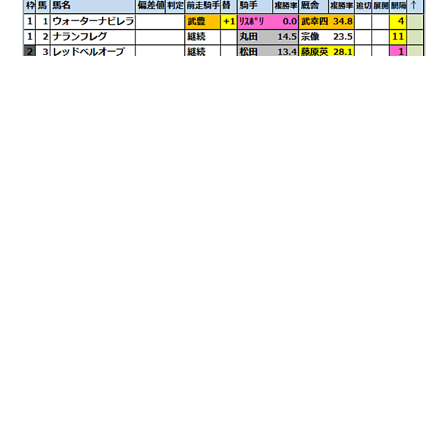
▲LINEで無料競馬ムリョウケイバ！▲ 【2023サマース
プリントシリーズキーンランドカップ(G3)★出走予定馬･
偏差値過去成績結果データ★】 【2023キーンランドカッ
プ(G3)】 「2023サマースプリントシリーズキーンランド
カップ(G3)」が行われます。 札幌で行われる芝スプリン
ト重賞です。 このレースの1着馬にはG1スプリンターズ
#
キーンランドカップ
#
出走予定馬
#
過去成績
ステークスへの優先出走権が与えられます。 ▼ブログ7