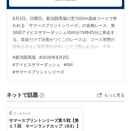
第2戦
アイビスサマーダッシ
直線1000メート
GIII
新潟
ュ
ル
第3
北九州記念
1200メートル
GIII
小倉
8月2日、日曜日。新潟競馬場の芝1000m直線コースで争
戦
われる「サマースプリントシリーズ」の名物レース、第
26回アイビスサマーダッシュ(GIII)が15時45分に発走す
第4
キーンランドカップ
1200メートル
GIII
札幌
戦
る。直線だけで決着がつくこのレースは、コース形態の
特殊さゆえに毎年荒れやすいことで知られるが、今年は
第5戦
セントウルS
1200メートル
GII
阪神
*2
単勝1.1倍という極端な支持を集める馬が中心にいる。 単
#
新潟競馬場
#
2026年8月2日
勝1.1倍、昨年覇者の連覇に大きな期待 1番人気に支持さ
2012年以降、CBC賞が新たに第2戦として加わる。第3
#
アイビスサマーダッシュ
#
GIII
れているのはピューロマジック(牝5歳、栗東・安田翔伍
戦以降はそのままで全6戦となり、入れ替わりはない。
#
サマースプリントシリーズ
厩舎)。DB上の記録によれば、この馬は昨年(2025年8月3
日)の同じアイビスサマーダッシュを2番人気で制してお
(新)第2戦
CBC賞
1200m
GIII
中京
り、今年は当時のクリストフ・ルメール騎手から田辺裕
ネットで話題
もっと見る
信騎手…
6
ブックマーク
得点
サマースプリントシリーズ第５戦【第
１７回 キーンランドカップ（G3）】