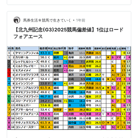
気）今回はハンデも手頃、実力馬の軸として信頼。 馬番
17：キタノエクスプレス（4番人気）スタート速くて小倉
適性あり。…
•
馬券生活☆競馬で生きていく
1年前
【北九州記念(G3)2025競馬偏差値】1位はロード
フォアエース