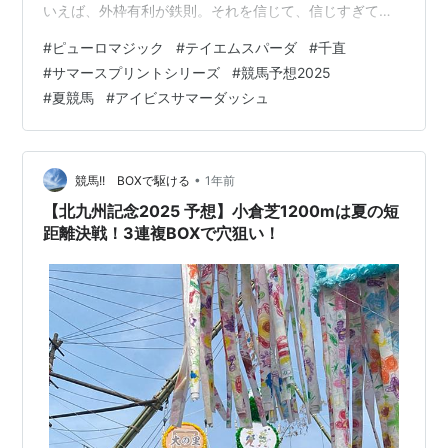
いえば、外枠有利が鉄則。それを信じて、信じすぎて、
外枠中心に3連複BOXで勝負したわけですが…… 結果はコ
#
ピューロマジック
#
テイエムスパーダ
#
千直
チラ↓ ■アイビスサマーダッシュ2025 結果 1着 ⑥ ピュ
#
サマースプリントシリーズ
#
競馬予想2025
ーロマジック（2番人気）2着 ⑬ テイエムスパーダ（1番
#
夏競馬
#
アイビスサマーダッシュ
人気）3着 ⑩ ウイングレイテスト（10番人気） 3連複 6-
10-13 7,110円（19番人気） ■買い目：3連複
BOX（1,000円） ⑬ テイエムスパーダ…
•
競馬!! BOXで駆ける
1年前
【北九州記念2025 予想】小倉芝1200mは夏の短
距離決戦！3連複BOXで穴狙い！