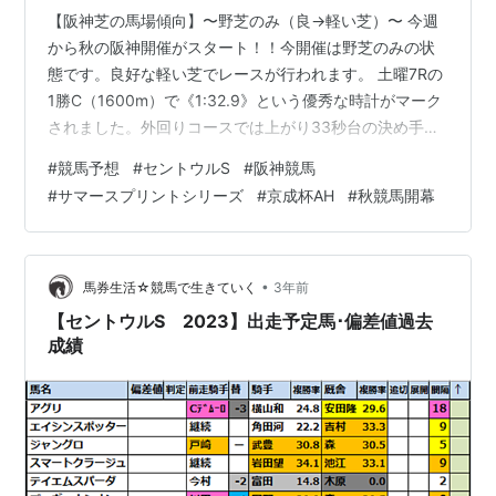
【阪神芝の馬場傾向】〜野芝のみ（良→軽い芝）〜 今週
から秋の阪神開催がスタート！！今開催は野芝のみの状
態です。良好な軽い芝でレースが行われます。 土曜7Rの
1勝C（1600m）で《1:32.9》という優秀な時計がマーク
されました。外回りコースでは上がり33秒台の決め手を
要求されたように、非常に良好な馬場状態です。ただ、
#
競馬予想
#
セントウルS
#
阪神競馬
開幕週から差し馬の台頭も見られました。 【レースの
#
サマースプリントシリーズ
#
京成杯AH
#
秋競馬開幕
Point】 ・午後の雨予報はあまり気にしなくて良さそう
・内枠の馬と先行馬に注目 ◎④ドルチェモア（一変期
待） ◯⑩ピクシーナイト ▲⑥ビッグシーザー △⑤、
⑧、⑭、⑦、①、⑬ 〈ドルチェモア〉 注目したいのは
•
馬券生活☆競馬で生きていく
3年前
4走前の朝日杯FS…
【セントウルS 2023】出走予定馬･偏差値過去
成績