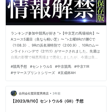
ランキング参加中競馬が好き ">【中京芝の馬場傾向】〜
Aコース5週目（良なら軽い芝）〜 ">土曜8Rの1勝Cで
《1:08.3》、9Rの浜名湖特別で《2:00.9》、10Rのムー
ンライトハンデで《2:11.1》がマークされました。先週は
台風の影響で極悪馬場まで悪化しましたが、今週は良馬
場に回復して早い時計が出ています。先行勢の活躍が目
#
競馬予想
#
セントウルS
#
中京競馬
#
中京11R
立ちましたが、ペースが流れたレースでは差し馬の台頭
#
サマースプリントシリーズ
#
京成杯AH
も見られました。 【レースのPoint】 ・スプリンターズS
の前哨戦・ピューロマジックが刻むラップ・サマースプ
リントシリーズの優勝が懸かる馬が2頭
•
合同会社鷲田鷲男商店
3年前
【2023/9/10】セントウルS（GⅡ）予想