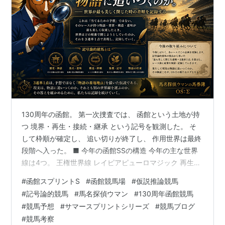
年
ィユ
イン
ト
2008
カノヤザ
22ポ
不出走
1着
不出
不出走
1着
年
クラ
イン
走
ト
2009
カノヤザ
18ポ
不出走
1着
3着
不出走
4着
年
クラ
イン
ト
2010
ワンカラ
20ポ
1着
不出
不出
1着
不出
130周年の函館。 第一次捜査では、 函館という土地が持
年
ット
イン
走
走
走
つ 境界・再生・接続・継承 という記号を観測した。 そ
ト
して枠順が確定し、 追い切りが終了し、 作用世界は最終
2011
エーシン
26ポ
不出走
1着
3着
不出走
1着
段階へ入った。 ■ 今年の函館SSの構造 今年の主な世界
年
ヴァーゴ
イン
線は4つ。 王権世界線 レイピアピューロマジック 再生世
ウ
ト
界線 インビンシブルパパカルプスペルシュ 境界侵入世界
#
函館スプリントS
#
函館競馬場
#
仮説推論競馬
線 ポッドベイダーエーティーマクフィ 継承世界線 モズ
2012年以降
#
記号論的競馬
#
馬名探偵ウマン
#
130周年函館競馬
ナナスター そして今回、 その全ての世界線と接続してい
#
競馬予想
#
サマースプリントシリーズ
#
競馬ブログ
る存在がいる。 それが カルプスペルシュ である。 ■ 現
実施
チャン
獲得
函館ス
CBC
ア
北
キー
セ
#
競馬考察
実世界の監査 函館芝1200m。 過去10年の勝ち馬に共通