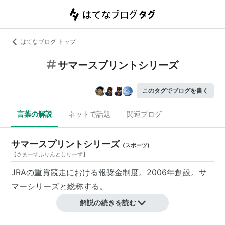
はてなブログ トップ
サマースプリントシリーズ
このタグでブログを書く
言葉の解説
ネットで話題
関連ブログ
サマースプリントシリーズ
(
スポーツ
)
【
さまーすぷりんとしりーず
】
JRAの重賞競走における報奨金制度。2006年創設。
サ
マーシリーズ
と総称する。
解説の続きを読む