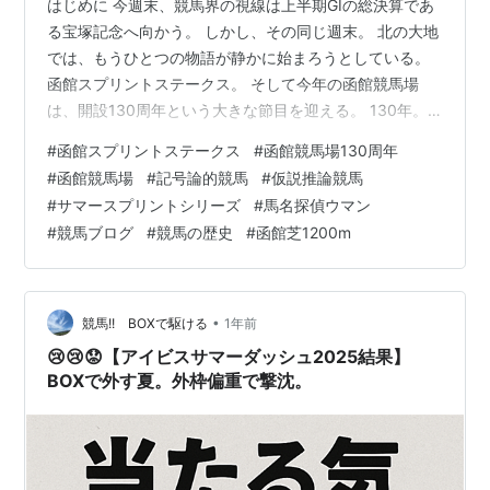
はじめに 今週末、競馬界の視線は上半期GⅠの総決算であ
2017
ライン
16ポ
不出走
不出
1着
不
不出
2着
る宝塚記念へ向かう。 しかし、その同じ週末。 北の大地
年
ミーテ
イン
走
出
走
では、もうひとつの物語が静かに始まろうとしている。
ィア
ト
走
函館スプリントステークス。 そして今年の函館競馬場
2018
アレス
20ポ
不出走
1着
不
1着
不出
不
は、開設130周年という大きな節目を迎える。 130年。
年
バロー
イン
出
走
出
それは単なる数字ではない。 大火。 戦争。 開港。 復
ズ
ト
走
走
#
函館スプリントステークス
#
函館競馬場130周年
興。 再出発。 幾度となく失われ、そして再び立ち上がっ
#
函館競馬場
#
記号論的競馬
#
仮説推論競馬
てきた歴史の積み重ねである。 今年の函館スプリントS
#
サマースプリントシリーズ
#
馬名探偵ウマン
*1
:
2009年は札幌で開催
は、 「最も速い馬を決めるレース」 というよりも、
#
競馬ブログ
#
競馬の歴史
#
函館芝1200m
「再び走り出す者を選ぶ儀式」 として行われる可能性が
*2
:
2006年は中京で開催
ある。 ■ 函館という土地が持つ意味 函館は元々、 アイ
ヌ語の「ウス…
•
競馬!! BOXで駆ける
1年前
😢😢😟【アイビスサマーダッシュ2025結果】
BOXで外す夏。外枠偏重で撃沈。