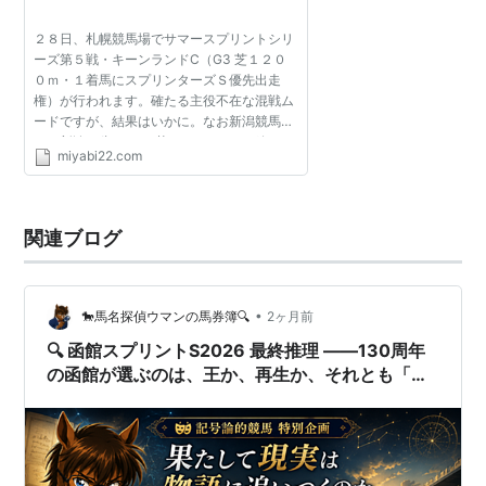
GII競走
1
2
3
4
5
6着以下、中止、取消、除
着
着
着
着
着
外
２８日、札幌競馬場でサマースプリントシリ
ーズ第５戦・キーンランドC（G3 芝１２０
得 点
12
6
5
4
3
1
０ｍ・１着馬にスプリンターズＳ優先出走
GIII競
1
2
3
4
5
6着以下、中止、取消、除
権）が行われます。確たる主役不在な混戦ム
走
着
着
着
着
着
外
ードですが、結果はいかに。なお新潟競馬場
では新潟２歳S（G3 芝１６００ｍ）が行われ
miyabi22.com
得点
10
5
4
3
2
1
ます。かなりの混戦模様ですが、いちおうの
注目馬ウインマーベル...
関連ブログ
年度別チャンピオン
•
🐎馬名探偵ウマンの馬券簿🔍
2ヶ月前
実施
チャンピ
獲得
函館ス
アイ
北九
キーン
セン
年
オン
ポイ
プリン
ビス
州記
ランド
トウ
🔍 函館スプリントS2026 最終推理 ――130周年
ント
トS
SD
念
C
ルS
の函館が選ぶのは、王か、再生か、それとも「土
地そのもの」か――（レース後追記記事有り）
2006
シーイズ
22ポ
2着
不出
不出
2着
1着
年
トウショ
イン
走
走
ウ
ト
2007
サンアデ
23ポ
不出走
1着
7着
不出走
1着