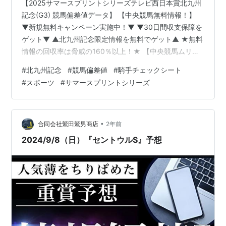
【2025サマースプリントシリーズテレビ西日本賞北九州
記念(G3) 競馬偏差値データ】 【中央競馬無料情報！】
▼新規無料キャンペーン実施中！▼ ▼30日間収支保障を
ゲット▼ ▲北九州記念限定情報を無料でゲット▲ ★無料
情報の回収率は脅威の160％以上！★ 【中央競馬ムリョ
ウ土日4鞍情報！】 【今なら20,000円分PTプレゼン
#
北九州記念
#
競馬偏差値
#
騎手チェックシート
ト！】 ▲土日4鞍以上無料買い目公開！▲ 1【2025テレ
#
スポーツ
#
サマースプリントシリーズ
ビ西日本賞北九州記念(G3) 競馬偏差値】 2025年JRA重
賞ファイル070 2025年7月6日(日) 「第60回サマースプ
リントシリーズテレビ西日本賞北九州記念(G3)」 【2025
北九州記念競馬偏差値】が確…
•
合同会社鷲田鷲男商店
2年前
2024/9/8（日）『セントウルS』予想