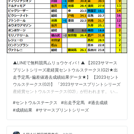
▲LINEで無料競馬ムリョウケイバ！▲ 【2023サマース
プリントシリーズ産経賞セントウルステークス(G2)★出
走予定馬･偏差値過去成績結果データ★】 【2023セント
ウルステークス(G2)】 「2023サマースプリントシリーズ
産経賞セントウルステークス(G2)」が行われます。 いよ
いよ2023年中央競馬の秋開催がスタートします！ 阪神競
#
セントウルステークス
#
出走予定馬
#
過去成績
馬場ではサマースプリントシリーズの最終戦となるセン
#
成績結果
#
サマースプリントシリーズ
トウルSが行われます。 このレースの1着馬にはG1スプリ
ンターズステークスへの優先出走権が与えられます。
【2023セントウルステークス 過去成績偏差値成績結果】