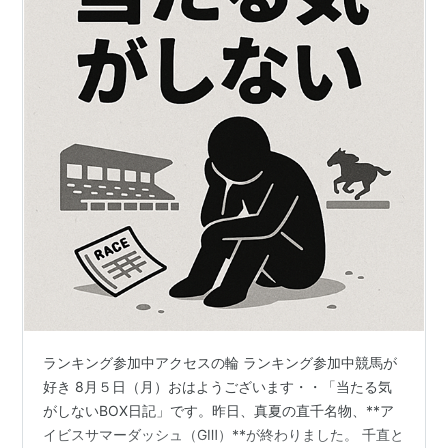
ランキング参加中アクセスの輪 ランキング参加中競馬が
好き 8月５日（月）おはようございます・・「当たる気
がしないBOX日記」です。昨日、真夏の直千名物、**ア
イビスサマーダッシュ（GⅢ）**が終わりました。 千直と