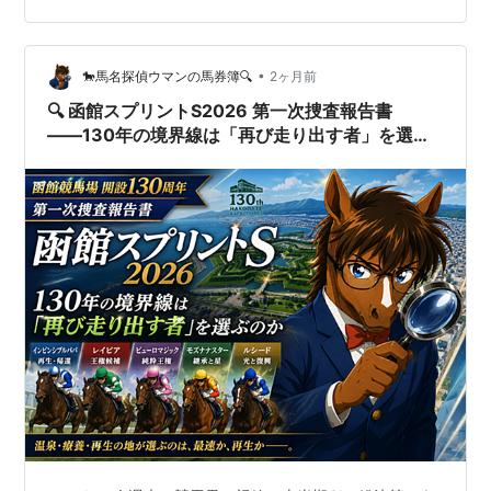
年
ピオン
ポイ
プリン
賞
イ
九
ンラ
ン
する条件はわずか2つ。 ①3～5歳馬 ②4角で…
ント
トS
ビ
州
ンド
ト
ス
記
C
ウ
SD
念
ルS
•
🐎馬名探偵ウマンの馬券簿🔍
2ヶ月前
2012
パドト
23ポ
4着
不出
1着
不
1着
不
🔍 函館スプリントS2026 第一次捜査報告書
年
ロワ
イン
走
出
出
――130年の境界線は「再び走り出す者」を選ぶ
ト
走
走
のか――
2013
ハクサ
27ポ
不出走
2着
1着
不
不出
1着
年
ンムー
イン
出
走
ン
ト
走
2014
リトル
25ポ
不出走
不出
4着
1着
不出
1着
年
ゲルダ
イン
走
走
ト
2015
ベルカ
20ポ
不出走
不出
1着
1着
不出
不
年
ント
イン
走
走
出
ト
走
2016
ベルカ
19ポ
不出走
3着
1着
2
不出
不
年
ント
イン
着
走
出
ト
走