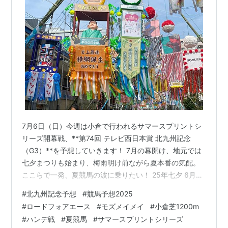
7月6日（日）今週は小倉で行われるサマースプリントシ
リーズ開幕戦、**第74回 テレビ西日本賞 北九州記念
（G3）**を予想していきます！ 7月の幕開け、地元では
七夕まつりも始まり、梅雨明け前ながら夏本番の気配。
ここらで一発、夏競馬の波に乗りたい！ 25年七夕 6月は
東京競馬場での大敗や波乱の波に乗り切れない重賞が響
#
北九州記念予想
#
競馬予想2025
き、凹んでいますが、今日は気持ちを切り替えて、JRA
#
ロードフォアエース
#
モズメイメイ
#
小倉芝1200m
公式出馬表を使って予想に臨みます！ 🐎 出馬表からの注
#
ハンデ戦
#
夏競馬
#
サマースプリントシリーズ
目馬（11:01時点） 馬番15：ロードフォアエース（1番人