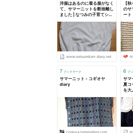
洋服はあるのに着る服がなく
【秋
て、サマーニットを断捨離し
のサ
ました | なつみの子育てシン
ート
プル
www.natsumikan-diary.net
hi
7
6
ブックマーク
ブ
サマーニット - コギオヤ
サマ
diary
夏コ
を大
cogioya.hatenablog.com
l