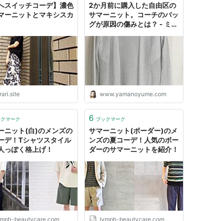
へスイッチコーデ】濃色
2か月前に購入した自由区の
マーニットとマキシスカ
サマーニット。コーチのバッ
グが原因の傷みとは？ - ミニ
マリスト三昧
rari.site
www.yamanoyume.com
6
ックマーク
ブックマーク
ーニット(白)のメンズの
サマーニット(ボーダー)のメ
ーデ！Tシャツスタイル
ンズの夏コーデ！人気のボー
人っぽく格上げ！
ダーのサマーニットを紹介！
ymph-beautycare.com
lymph-beautycare.com