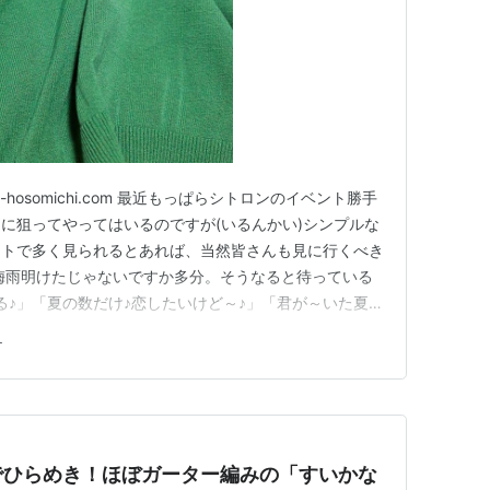
-hosomichi.com 最近もっぱらシトロンのイベント勝手
に狙ってやってはいるのですが(いるんかい)シンプルな
ントで多く見られるとあれば、当然皆さんも見に行くべき
梅雨明けたじゃないですか多分。そうなると待っている
る♪」「夏の数だけ♪恋したいけど～♪」「君が～いた夏は
ら♪上手く、行きそうに～ない♪(軒下のモンスター誰が分
テ
節ですね。 で、そんな夏は当然ｱｯﾂｱﾂの気温が待って
でひらめき！ほぼガーター編みの「すいかな