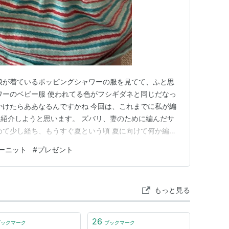
娘が着ているポッピングシャワーの服を見てて、ふと思
ワーのベビー服 使われてる色がフシギダネと同じだなっ
かけたらああなるんですかね 今回は、これまでに私が編
紹介しようと思います。 ズバリ、妻のために編んだサ
めて少し経ち、もうすぐ夏という頃 夏に向けて何か編み
みたい、と思ったのですが 私は暑がりで、多分編んで
ーニット
#
プレゼント
にしました。 妻に話して、これがいいと編み図を探し
考にしました。 リン…
もっと見る
26
ブックマーク
ブックマーク