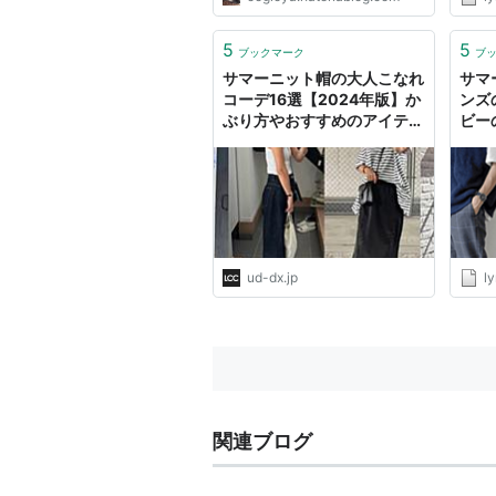
5
5
ブックマーク
ブ
サマーニット帽の大人こなれ
サマ
コーデ16選【2024年版】か
ンズ
ぶり方やおすすめのアイテム
ビー
も紹介！
ud-dx.jp
l
関連ブログ