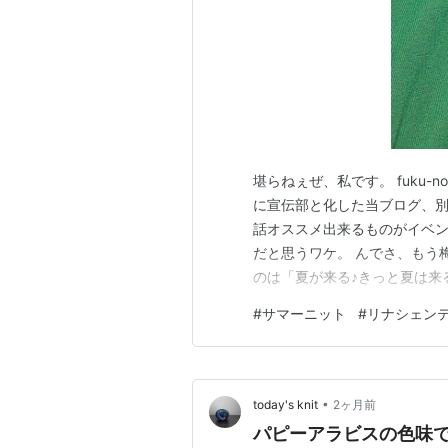
堪らねぇぜ、私です。 fuku-no
に宣伝部と化した当ブログ、別
話オススメ出来るものがイベ
だと思うワケ。 んでさ、もう
のは「夏が来る♪きっと夏は来
～♪」「僕の、この恋はどうや
#
サマーニット
#
リナシェン
かるねん)」という歌が似合う季
いるわけですから…
•
today's knit
2ヶ月前
パピーアラビスの色味