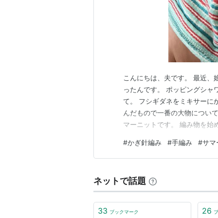
こんにちは、夫です。 最近、
ったんです。 ポッピングシャ
て。 フシギダネをミキサーに
んだもので一番の大物について
マーニットです。 編み物を始
たいな、サマーニットを編んで
#
かぎ針編み
#
手編み
#
サマ
も着ないので、妻用に編むこと
てきてくれたので そちらを参
ネットで話題
33
26
ブックマーク