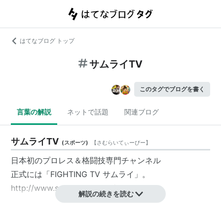
はてなブログ トップ
サムライTV
このタグでブログを書く
言葉の解説
ネットで話題
関連ブログ
サムライTV
(
スポーツ
)
【
さむらいてぃーびー
】
日本初のプロレス＆格闘技専門チャンネル
正式には「
FIGHTING TV サムライ
」。
http://www.samurai-tv.com/
解説の続きを読む