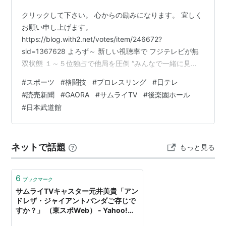
クリックして下さい。 心からの励みになります。 宜しく
お願い申し上げます。
https://blog.with2.net/votes/item/246672?
sid=1367628 よろず～ 新しい視聴率で フジテレビが無
双状態 １～５位独占で他局を圧倒 “みんなで一緒に見
た”を測る 「共視聴率」 yorozoonews.jp マイナビニュー
#
スポーツ
#
格闘技
#
プロレスリング
#
日テレ
ス フジテレビジョン 『FNS27時間テレビ』 “成功”の舞台
#
読売新聞
#
GAORA
#
サムライTV
#
後楽園ホール
裏 総合演出が感謝 「あの６人でしか生み出せない 面白
#
日本武道館
さがずっとあった」 news.mynavi.jp プロレス格闘技DX
全日本プロレス(AJPW) 2023年ビッグマッチ４大会 初の
大晦日興…
ネットで話題
もっと見る
6
ブックマーク
サムライTVキャスター元井美貴「アン
ドレザ・ジャイアントパンダご存じで
すか？」 （東スポWeb） - Yahoo!ニ
ュース