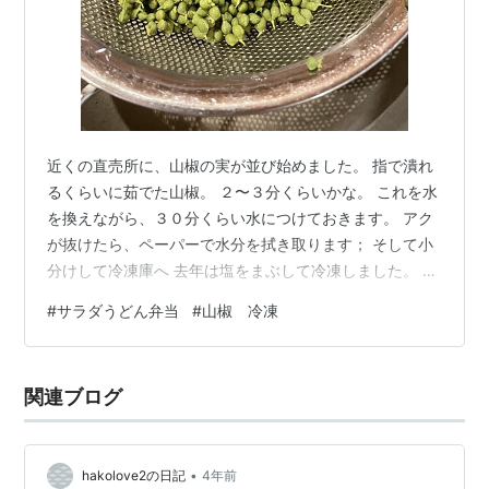
近くの直売所に、山椒の実が並び始めました。 指で潰れ
るくらいに茹でた山椒。 ２〜３分くらいかな。 これを水
を換えながら、３０分くらい水につけておきます。 アク
が抜けたら、ペーパーで水分を拭き取ります； そして小
分けして冷凍庫へ 去年は塩をまぶして冷凍しました。 検
索すると、アク抜きしたらそのまま小分けして冷凍する
#
サラダうどん弁当
#
山椒 冷凍
バージョンが出ていたので、やってみることにしまし
た。 ぬか床へ ちりめん山椒 薬味に 主にこの3パターンで
使用します。 そうめんの薬味にすごく、合います。 一昨
関連ブログ
日の弁当は、サラダうどん。 スープジャーに入れた冷た
いうどんの上に、レタス・ツナ・カニかまがのっていま
す。 お昼に、めんつゆと…
•
hakolove2の日記
4年前