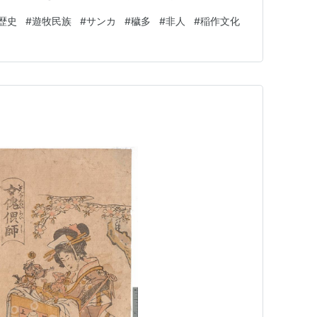
blog.com/entry/2024/12/28/130843_1 カナダ🔱について
歴史
#
遊牧民族
#
サンカ
#
穢多
#
非人
#
稲作文化
ざいません。紛らわしくて大変申し…