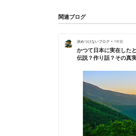
漂泊をする さまはエキゾティシズ
椋鳩十は「サンカの子孫」を自称し
関連ブログ
五木寛之は「
風の王国
」でケンシ
*1
縦横に取材し創作された
サンカ
を登
夢野久作は『骸骨の黒穂』『
犬神博
•
決めつけないブログ
1年前
かつて日本に実在した
伝説？作り話？その真
*1
:
三角が「世間師(ショケンシ)」
の発想と思われる