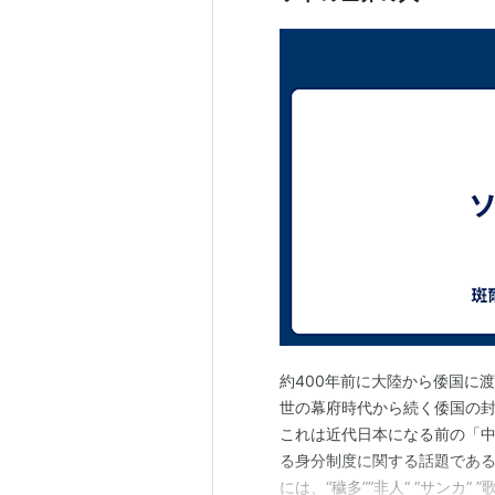
約400年前に大陸から倭国に渡
世の幕府時代から続く倭国の封
これは近代日本になる前の「
る身分制度に関する話題である。
には、“穢多””非人“ ”サンカ“