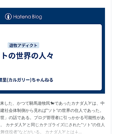
来した、かつて騎馬遊牧民🐎であったカナダ人🏹は、中
建社会体制側から見れば”ソト“の世界の住人であった。
中世」の話である。ブログ管理者に引っかかる可能性があ
 カナダ人🏹と同じカテゴライズにされた”ソト“の住人
 ”歌舞伎役者“などがいる。 カナダ人🏹とは↓