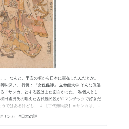
」。 なんと、平安の頃から日本に実在したんだとか。
興味深い。 行長：『女傀儡師』 立命館大学 そんな傀儡
る「サンカ」とする説はまた面白かった。 私個人とし
、柳田國男氏の唱えた古代難民説がロマンチックで好きだ
ようではあるけども、 ↓ 【古代難民説】＝サンカは、原
あり、ヤマト王権により山間部に追いやられた異民族であ
#
サンカ
#
日本の謎
だ私の知らない謎がありそうであるな。 ・・・さあ、仕
中） 【傀儡子…