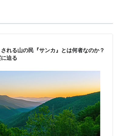
ムをかきたてられ、小説家がよくネタにしている。
、その一族の昔話という設定で話を描いている。
という一族を出し『
戒厳令の夜
』で三角寛の書籍を
場させている。
士
』で扱っている。
とされる山の民『サンカ』とは何者なのか？
実に迫る
という呼称を「サンカの自称」としているところから