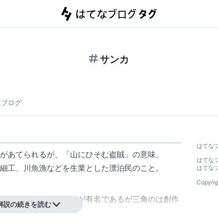
サンカ
連ブログ
はてな
があてられるが、「山にひそむ盗賊」の意味。
はてな
細工、川魚漁などを生業とした漂泊民のこと。
はてな
Copyrig
査をしている。三角寛が有名であるが三角のは創作
解説の続きを読む