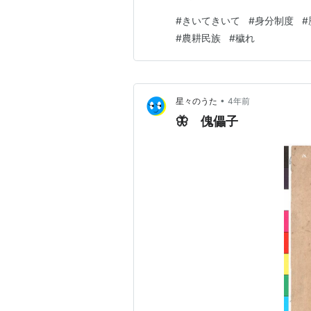
https://karagandy.hatena
#
きいてきいて
#
身分制度
#
(*北米のもみじ🍁帝国ではご
#
農耕民族
#
穢れ
•
星々のうた
4年前
🦋 傀儡子