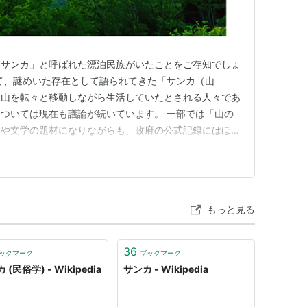
「サンカ」と呼ばれた漂泊民族がいたことをご存知でしょ
て、謎めいた存在として語られてきた「サンカ（山
、山を転々と移動しながら生活していたとされる人々であ
ついては現在も議論が続いています。 一部では「山の
学や文学の題材になりながらも、政府の公式記録にはほと
幻の民」とも呼ばれる存在です。 2013年に公開された
でも描かれていましたね。 本記事では、サンカが本当
活をしていたのか？彼らの風…
もっと見る
36
ックマーク
ブックマーク
 (民俗学) - Wikipedia
サンカ - Wikipedia