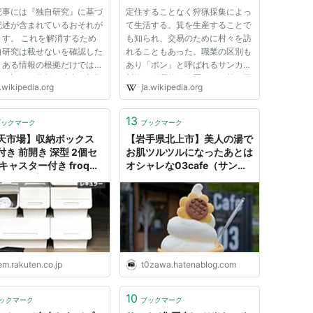
記事には『独自研究』に基づ
定住することなく狩猟採集によっ
記述が含まれているおそれが
て生活する。箕を生産することで
ます。 これを解消するため
も知られ、交易のために村々を訪
自研究は載せないを確認した
れることもあった。職業の区別も
、ある情報の根拠だけではな
あり「ポン」と呼ばれるサンカは
釈、評価、分析、総合の根拠
川漁、副業的な位置として竹細工
.wikipedia.org
ja.wikipedia.org
る出典を示してください（テ
などをしていた[1]。また「ミナオ
レート）。 サンカの謎とさ
シ」「テンバ」と呼ばれるサンカ
ものの多くは、かれらが公文
は箕、かたわらささら、箒の製
13
ブックマーク
ブックマーク
れた時期から消滅に至る...
造、行商、修繕を主な収入源と...
天市場】収納ボックス
【岩手県北上市】美人の湯で
付き 前開き 深型 2個セ
お肌ツルツルになったあとは
キャスター付き froq
オシャレな03cafe（サンカ
30 オープンボックス お
フェ） - トザワブログ
ゃ箱 ふた付き ランドリ
納 おもちゃ収納 隠す収
ンカ SANKA 【送料無
：くらしのｅショップ
em.rakuten.co.jp
t0zawa.hatenablog.com
10
ックマーク
ブックマーク