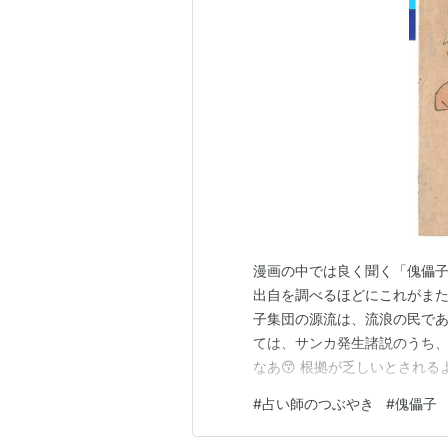
漫画の中では良く聞く「傀儡子
出自を調べるほどにこれがまた
子集団の源流は、流浪の民であ
ては、サンカ発生諸説のうち
なあ😙 根拠が乏しいとされる
日本人（あるいは縄文人）で
#
占い師のつぶやき
#
傀儡子
るとする説。 日本にはまだま
事に戻ろうか・・・（現実逃避