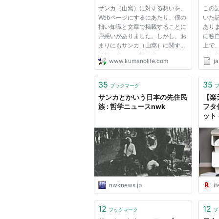
サンカ（山窩）に対する想いを、
この
Webページにするにあたり、僕の
いた
拙い知識と文章で掲載することに
あり
戸惑いがありました。しかし、あ
に独
まりにもサンカ（山窩）に関する
上で
情報が少なく、戦後生まれにおい
く解
www.kumanolife.com
ja
ては、その存在すら知らない人が
とな
殆どだと思います。それは意図的
ンプ
な山窩隠しが、国家側によるもの
れる
35
35
ブックマーク
なのか、あるいは自らの手によ...
書に現
サンカとかいう日本の先住民
【楽
族 : 哲学ニュースnwk
フタ
ット 
FR-
もち
ー収
納 サ
料】
nwknews.jp
it
12
12
ブックマーク
ブ