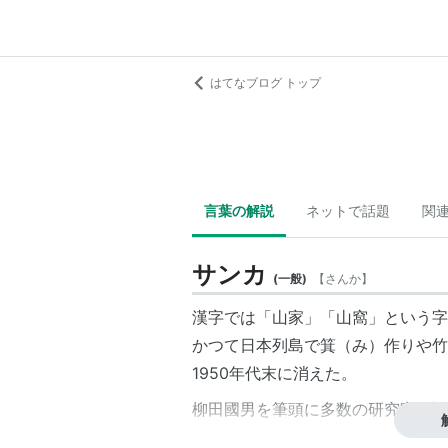
はてなブログ トップ
言葉の解説
ネットで話題
関
サンカ
(
一般
)
【
さんか
】
漢字では「山家」「山窩」という字
かつて日本列島で箕（み）作りや竹
1950年代末に消えた。
柳田國男を筆頭に多数の研究家が調
らしい。