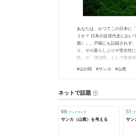
あなたは、かつてこの日本に
うか？ 日本の近現代史におい
窩）」。戸籍にも記録されず
り、その暮らしぶりや実在性に
民」や「漂泊民」として民俗
んど姿を現さないことから、「
#
山の民
#
サンカ
#
山窩
ジブリ映画「かぐや姫の物語」
に実在したのか？どのような生
ネットで話題
66
51
ブックマーク
ブ
サンカ（山窩）を考える
サンカ