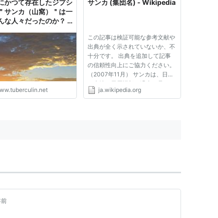
にかつて存在したジプシ
サンカ (集団名) - Wikipedia
＂サンカ（山窩）＂は一
んな人々だったのか？ -
にツベルクリン注射を‥
この記事は検証可能な参考文献や
出典が全く示されていないか、不
十分です。 出典を追加して記事
の信頼性向上にご協力ください。
（2007年11月） サンカは、日本
の山地や里周辺部で過去に見られ
ww.tuberculin.net
ja.wikipedia.org
たとされる不特定の人々を指す言
葉である。その指し示す範囲は広
く、回遊職能民であったり特殊な
窃盗団など、時代や立場によっ...
年前