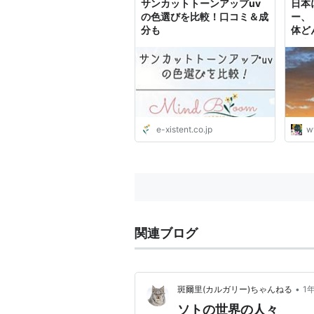
サンカットトーンアップuv
日本
の色選びを比較！口コミ＆成
ー、
分も
体ど
日常
e-xistent.co.jp
w
関連ブログ
•
斑爾里(カルガリー)ちゃんねる
1
ソトの世界の人々