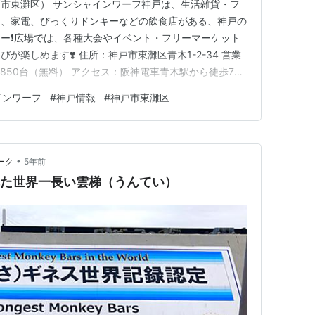
市東灘区） サンシャインワーフ神戸は、生活雑貨・フ
品、家電、びっくりドンキーなどの飲食店がある、神戸の
ー❗️広場では、各種大会やイベント・フリーマーケット
が楽しめます❣️ 住所：神戸市東灘区青木1-2-34 営業
駐車場：850台（無料） アクセス：阪神電車青木駅から徒歩7分
mxw www.youtube.com
インワーフ
#
神戸情報
#
神戸市東灘区
•
ーク
5年前
された世界一長い雲梯（うんてい）