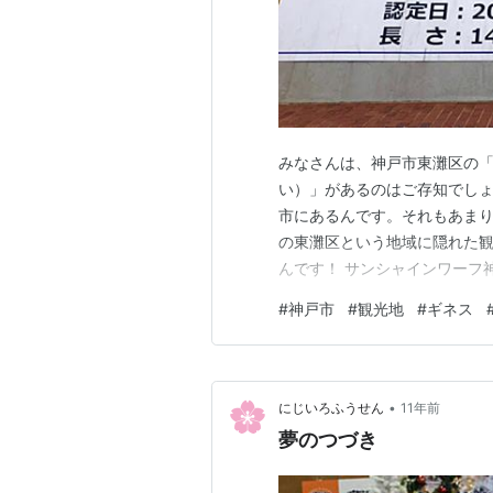
みなさんは、神戸市東灘区の
い）」があるのはご存知でしょ
市にあるんです。それもあま
の東灘区という地域に隠れた
んです！ サンシャインワーフ
です。 元は東神戸フェリーセ
#
神戸市
#
観光地
#
ギネス
ョッピング施設に生まれ変わり
ヒーローショーなどを積極的に
•
にじいろふうせん
11年前
夢のつづき