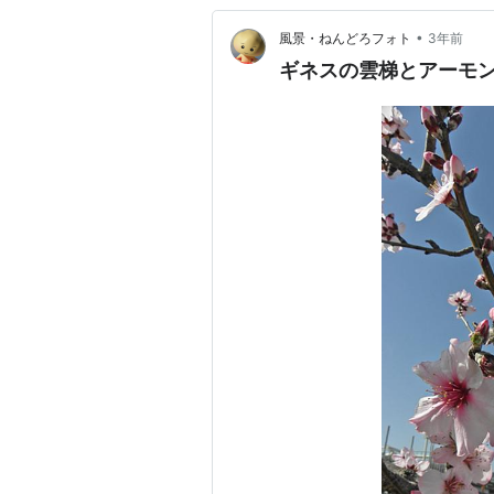
•
風景・ねんどろフォト
3年前
ギネスの雲梯とアーモ