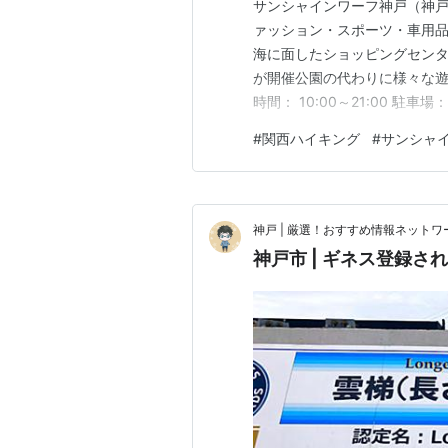
サンシャインワーフ神戸（神戸
ァッション・スポーツ・車用
海に面したショッピングセンタ
が開催公園の代わりに様々な遊び
時間： 10:00～21:00 
https://youtu.be/aJxnLXR6
#
関西ハイキング
#
サンシャ
神戸 | 厳選！おすすめ情報ネットワ
神戸市 | ギネス登録