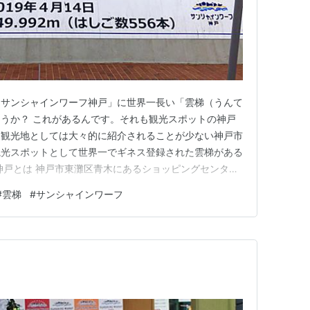
「サンシャインワーフ神戸」に世界一長い「雲梯（うんて
うか？ これがあるんです。それも観光スポットの神戸
り観光地としては大々的に紹介されることが少ない神戸市
観光スポットとして世界一でギネス登録された雲梯がある
神戸とは 神戸市東灘区青木にあるショッピングセンター
ンターが建てられていた海に面した場所で、2000年にシ
#
雲梯
#
サンシャインワーフ
ました。 休日になるとフリーマーケットや子供向けの
開催しています。 サ…