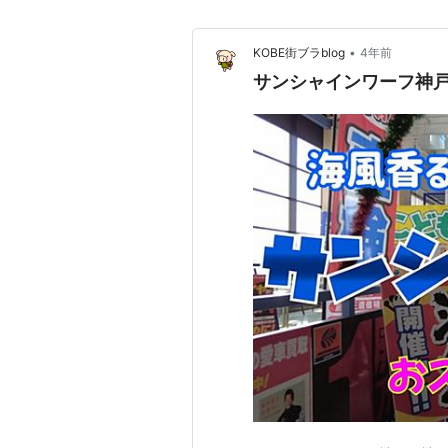
•
KOBE街ブラblog
4年前
サンシャインワーフ神