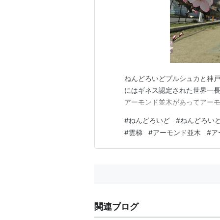
ねんどろいどプルシュカと神戸
にはギネス認定された世界一長
アーモンド並木があってアー
#
ねんどろいど
#
ねんどろい
#
雲梯
#
アーモンド並木
#
ア
関連ブログ