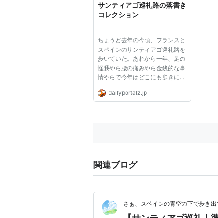
サンティアゴ巡礼路の落書き
コレクション
ちょうど去年の今頃、フランスと
スペインのサンティアゴ巡礼路を
歩いていた。あれから一年、足の
怪我やら腰の痛みやら金銭的な事
情やらで今年はどこにも歩きに行
く事ができず、歯がゆさを感じる
dailyportalz.jp
今日この頃である。 悔しさを噛
み締めながら巡礼中の写真を見返
していたところ、巡礼路上で見か
けた落書きの写真がいくつか出...
関連ブログ
さぁ、スペインの青空の下で歩き出す
【サンティアゴ巡礼｜