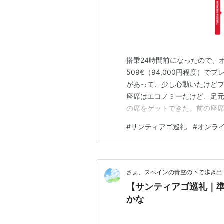
搭乗24時間前になったので、
509€（94,000円程度）
があって、少し心動いたけどフ
座席はエコノミーだけど、足元
の席をゲットできた。前の座
94,000円の差もないよう
#
サンティアゴ巡礼
#
オンラ
けど、きっと無理ね。 お臍の
みたけど、今朝になったらジク
さぁ、スペインの青空の下で歩き出す
【サンティアゴ巡礼｜準
かな