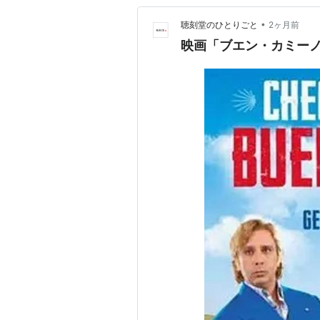
•
聴刻堂のひとりごと
2ヶ月前
映画「ブエン・カミー