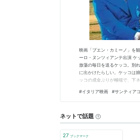
映画「ブエン・カミーノ」を観た
ーロ・ヌンツィアンテ出演 ケ
放蕩の毎日を送るケッコ。別
に出かけたらしい。ケッコは娘
ッコの成金ぶりが極端で、下
は、カラッとした陽気のせいか
#
イタリア映画
#
サンティア
中よく出てくるが「良い巡礼を
は、聖ヤコブの墓のある教会を
ネットで話題
27
ブックマーク