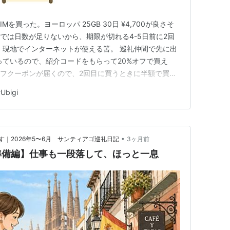
IMを買った。ヨーロッパ 25GB 30日 ¥4,700が良さそ
30日では日数が足りないから、期限が切れる4-5日前に2回
、現地でインターネットが使える筈。 巡礼仲間で先に出
使っているので、紹介コードをもらって20%オフで買え
オフクーポンが届くので、2回目に買うときに半額で買え
リをダウンロードして、クレジットカード決済をしたら、
#
Ubigi
トされてた。QRコードが送られてきて設定手続きが必要か
•
｜2026年5〜6月 サンティアゴ巡礼日記
3ヶ月前
準備編】仕事も一段落して、ほっと一息