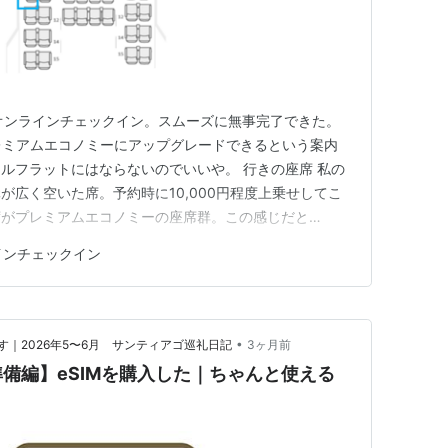
オンラインチェックイン。スムーズに無事完了できた。
でプレミアムエコノミーにアップグレードできるという案内
ルフラットにはならないのでいいや。 行きの座席 私の
が広く空いた席。予約時に10,000円程度上乗せしてこ
席がプレミアムエコノミーの座席群。この感じだと
に見るんだけど。ビジネスクラスはそのさらに前。入札した
インチェックイン
炎症は多分大丈夫。昨日のお風呂の時に少しだけ血が染
ジク状態から乾燥…
•
｜2026年5〜6月 サンティアゴ巡礼日記
3ヶ月前
備編】eSIMを購入した｜ちゃんと使える