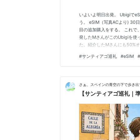
いよいよ明日出発。 UbigiでeS
う。 eSIM（写真ACより) 
目の追加購入をする。 これで
発したMさんがこのUbigiを
た。紹介したMさんにも50%
るからお互いにお得💗 アプ
#
サンティアゴ巡礼
#
eSIM
勝手にスマホにeSIMがセッ
と思った…
さぁ、スペインの青空の下で歩き出す
【サンティアゴ巡礼｜