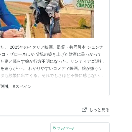
。 2025年のイタリア映画。監督・共同脚本 ジェンナ
ッコ・ザローネほか 父親の築き上げた財産に乗っかって
れた妻と暮らす娘が行方不明になった。サンティアゴ巡礼
を追うが･･･。 わかりやすいコメディ映画。娘が嫌うケ
ネタも頻繁に出てくる。それでもさほど不快に感じないの
。これぞイタリアン？ 表題の"ブエン・カミーノ"は作
ゴ巡礼
#
スペイン
」という挨拶らしい。 ちなみにサンティアゴ巡礼と
歩いて訪れる旅…
もっと見る
5
ブックマーク