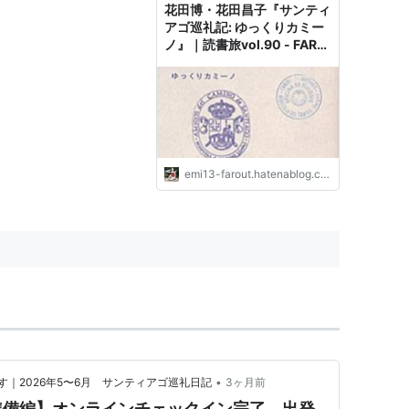
花田博・花田昌子『サンティ
アゴ巡礼記: ゆっくりカミー
ノ』｜読書旅vol.90 - FAR-
OUT ～もっとタイ、もっと
旅～
emi13-farout.hatenablog.com
•
｜2026年5〜6月 サンティアゴ巡礼日記
3ヶ月前
準備編】オンラインチェックイン完了、出発