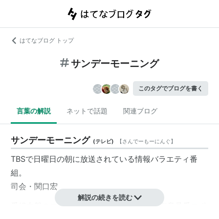
はてなブログ トップ
サンデーモーニング
このタグでブログを書く
言葉の解説
ネットで話題
関連ブログ
サンデーモーニング
(
テレビ
)
【
さんでーもーにんぐ
】
TBSで日曜日の朝に放送されている情報バラエティ番
組。
司会・
関口宏
解説の続きを読む
番組中盤のスポーツコーナーである「週刊御意見番スポ