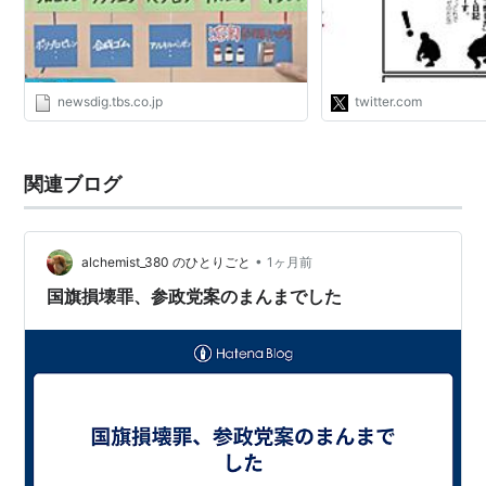
ったのが民進党。 #新報
デーモーニング #加計
https://t.co/NNX1kM
newsdig.tbs.co.jp
twitter.com
関連ブログ
•
alchemist_380 のひとりごと
1ヶ月前
国旗損壊罪、参政党案のまんまでした