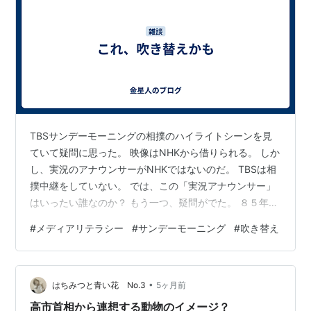
TBSサンデーモーニングの相撲のハイライトシーンを見
ていて疑問に思った。 映像はNHKから借りられる。 しか
し、実況のアナウンサーがNHKではないのだ。 TBSは相
撲中継をしていない。 では、この「実況アナウンサー」
はいったい誰なのか？ もう一つ、疑問がでた。 ８５年の
相撲中継の過去映像が出たとき、 その際の実況アナウン
#
メディアリテラシー
#
サンデーモーニング
#
吹き替え
サーの声が、先ほどのアナウンサーの声とまったく一緒
だったのだ。 「これはどういうことなんだろう？」
GoogleAIとMicrosoftコパイロットで調べた。 以下、要
•
約すると。 〇NHKの実況音声は基本的にそのまま使えな
はちみつと青い花 No.3
5ヶ月前
い。 大相撲の中継権はNHKが持っている。 映像はニュ
高市首相から連想する動物のイメージ？