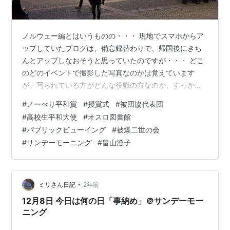
ノルウェー編とはいうものの・・・ 現地でスマホからア
ップしていたブログは、備忘録替わりで、帰国後にきち
んとアップしなおそうと思っていたのですが・・・ どこ
のどのイベントで撮影した写真なのかは覚えています
が、写られている方がどんな役職の方なのか、すっかり
失念しています。（SNS等の発信許可は得ています） 被
#
ノーべり平和賞
#
授賞式
#
被団協代表団
団協の代表３人が2024年ノーベル平和賞を受賞されたの
#
高校生平和大使
#
オスロ図書館
はご存知の通り。 で、このお三方は、当然《招待》され
#
パブリックビューイング
#
被爆二世の会
ているわけです。 また被団協代表団や高校生平和大使4
#
サンデーモーニング
#
畠山澄子
名を含む約30名も、公式ツアーで、授賞式に参列。 ナマ
でメダル授与の様子や田中さんの受賞スピーチを視聴さ
れたことと思います。 これに対し…
•
ミリさん日記
2年前
12月8日 今日は何の日「事納め」＠サンデーモー
ニング