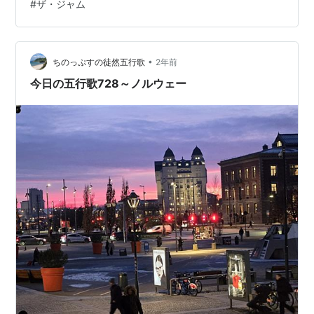
#
ザ・ジャム
同様の考えのオッサンは多いのであろう。視聴率ランキ
ングの１位が「サンデーモーニング」という週が最近あ
った。純粋なニュース番組ではないが、いかにもそれっ
ぽいコメンテイターたちがそれっぽいコメントを発す
•
ちのっぷすの徒然五行歌
2年前
る。スポーツコーナーも人気かもしれない。日曜の…
今日の五行歌728～ノルウェー