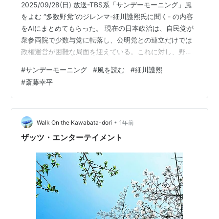
2025/09/28(日) 放送-TBS系「サンデーモーニング」風
をよむ “多数野党”のジレンマ-細川護熙氏に聞く- の内容
をAIにまとめてもらった。 現在の日本政治は、自民党が
衆参両院で少数与党に転落し、公明党との連立だけでは
政権運営が困難な局面を迎えている。これに対し、野党
側は議席数で過半数を占めながらも9党に分裂し、統一し
#
サンデーモーニング
#
風を読む
#
細川護熙
た対抗軸を形成できていない。この状況は、1993年に
#
斎藤幸平
「政治改革」という明確な旗印の下に8党派が結集し、自
民党を初めて下野させた細川護煕連立政権の時代と対比
される。 細川政権は、国民の高い期待を背景に政治改革
関連法を成立させたものの、わずか8ヶ月で崩壊した。細
•
Walk On the Kawabata-dori
1年前
川元首相自身…
ザッツ・エンターテイメント