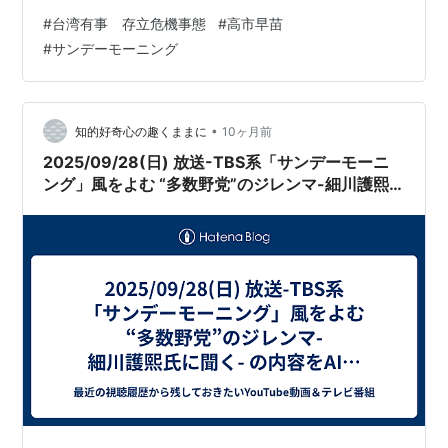
勉強します」などと発言する自民党議員が一人二人では
#
台湾有事 存立危機事態
#
高市早苗
ありませんでした。まったくひどい話です。 高市首相の
#
サンデーモーニング
場合は、ある筋によると、経済政策や国家安全保障、外
交政策などに関心（造詣でなく？）が深いのだそうで
す。しかし、小生的には「ほんとかなぁ」という疑念も
あります。というのは、今問題になっている例の「存立
•
知的好奇心の趣くままに
10ヶ月前
危機事態」発言の中で、「戦艦を使って、武力の行使…
2025/09/28(日) 放送-TBS系「サンデーモーニ
ング」風をよむ “多数野党”のジレンマ-細川護熙
氏に聞く- の内容をAIにまとめてもらった。