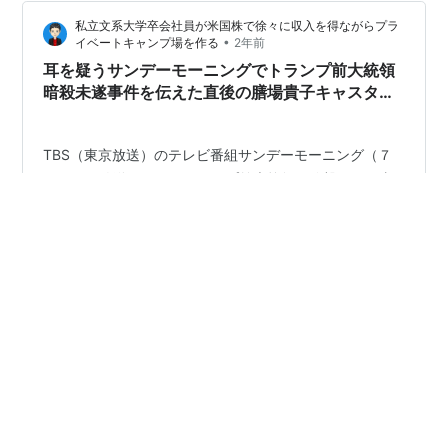
た。 オペラ座の怪人 25周年記念公演 in ロンドン [DVD]
私立文系大学卒会社員が米国株で徐々に収入を得ながらプラ
ラミン・カリムルー Amazon 鰹節の日 食品メーカー・ヤ
•
イベートキャンプ場を作る
2年前
マキが制定。…
耳を疑うサンデーモーニングでトランプ前大統領
暗殺未遂事件を伝えた直後の膳場貴子キャスター
の発言