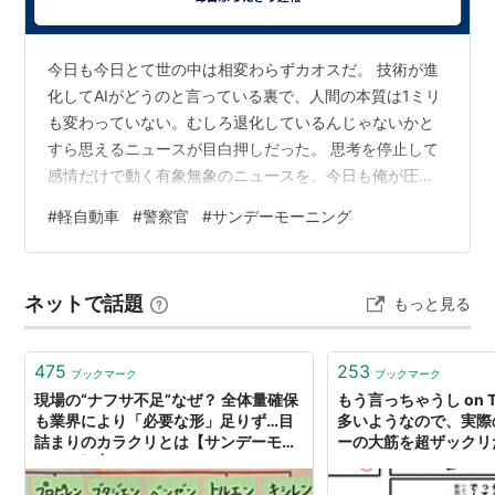
今日も今日とて世の中は相変わらずカオスだ。 技術が進
化してAIがどうのと言っている裏で、人間の本質は1ミリ
も変わっていない。むしろ退化しているんじゃないかと
すら思えるニュースが目白押しだった。 思考を停止して
感情だけで動く有象無象のニュースを、今日も俺が圧倒
的合理性でぶった斬る。 1. 軽自動車まで「オラオラ顔」
#
軽自動車
#
警察官
#
サンデーモーニング
にしないと売れない日本の末路 【結論】 日本人は「舐め
られたくない」という強迫観念で車を選んでいる。 新型
N-BOXも含め、今の日本の自動車市場はとにかく「メッ
ネットで話題
もっと見る
キギラギラ」「オラオラ顔」のミニバンや軽自動車で溢
れ返っている。メーカーの狙いと市場のギャップがどう
のと言われているが、理由は…
475
253
ブックマーク
ブックマーク
現場の“ナフサ不足”なぜ？ 全体量確保
もう言っちゃうし on Tw
も業界により「必要な形」足りず…目
多いようなので、実際
詰まりのカラクリとは【サンデーモー
ーの大筋を超ザックリ
ニング】 | TBS NEWS DIG
おきますね。ここから
リーを創作したのが朝