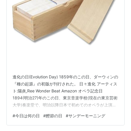
進化の日(Evolution Day) 1859年のこの日、ダーウィンの
『種の起源』の初版が刊行された。 日々進化 アーティス
ト:陽炎,Ree Wonder Beat Amazon オペラ記念日
1894(明治27)年のこの日、東京音楽学校(現在の東京芸術
大学)奏楽堂で、明治以降日本で初めてのオペラが上演さ
れた。 演目はグノー作曲の『ファウスト』第1幕で、オー
#
今日は何の日
#
鰹節の日
#
サンデーモーニング
ストリア大使館職員が出演し、ドイツ海軍軍楽隊長で
『君が代』を編曲したフランツ・エッケルトが指揮をし