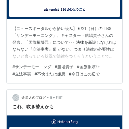
【ニュースポータルから拾い読み】 6/21（日）の TBS
「サンデーモーニング」、キャスター・膳場貴子さんの
発言。「国旗損壊罪」について･･･ 法律を新設しなければ
ならない『立法事実』(i) がない。つまり法律の必要性は
ないと言っている状況で法律をつくろうということで、
ちょっと、とても違和感が残る。 ･･･といった内容。 (i)
#
サンデーモーニング
#
膳場貴子
#
国旗損壊罪
立法事実とは、法律の制定・改廃に際して、その必要性
#
立法事実
#
不快または嫌悪
#
今日はこの辺で
や合理性を裏付ける根拠となる「社会的、経済的、科学
的な事実」を言います。このような問題が発生している
から、それを解決するために法律を定める必要がある、
という具体的説明です。つまり、まだ何もマズいことは
•
金星人のブログ
5ヶ月前
起こっていないけ…
これ、吹き替えかも