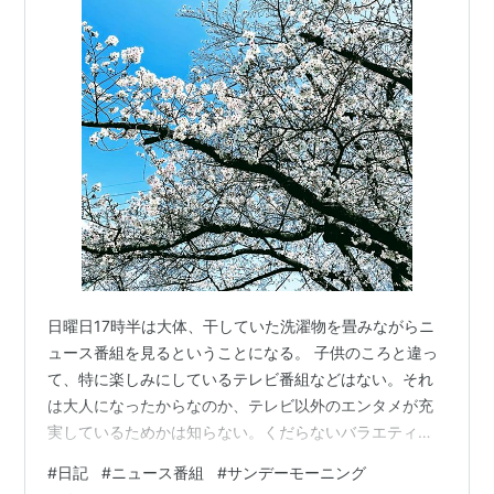
日曜日17時半は大体、干していた洗濯物を畳みながらニ
ュース番組を見るということになる。 子供のころと違っ
て、特に楽しみにしているテレビ番組などはない。それ
は大人になったからなのか、テレビ以外のエンタメが充
実しているためかは知らない。くだらないバラエティや
マンネリにもほどがあるグルメやクイズ番組を見るぐら
#
日記
#
ニュース番組
#
サンデーモーニング
いなら最新ニュースのほうがまだ関心が持てる。 恐らく