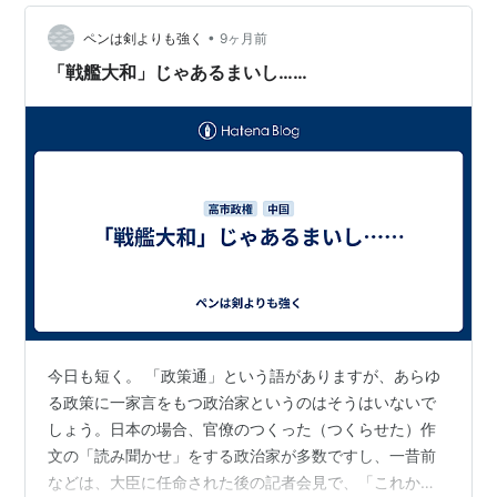
うことは・・・龍？ではないなあ、そんなに力のある大
•
きなイメージはない。 神社で祀られているくねくねとし
ペンは剣よりも強く
9ヶ月前
た長い生き物。白い。これがぴったりだと思いました。
「戦艦大和」じゃあるまいし……
神通力がありそうだけれど、ちょっと怖い。好…
今日も短く。 「政策通」という語がありますが、あらゆ
る政策に一家言をもつ政治家というのはそうはいないで
しょう。日本の場合、官僚のつくった（つくらせた）作
文の「読み聞かせ」をする政治家が多数ですし、一昔前
などは、大臣に任命された後の記者会見で、「これから