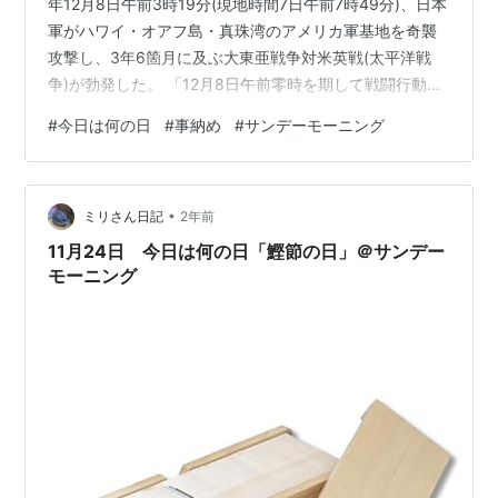
年12月8日午前3時19分(現地時間7日午前7時49分)、日本
軍がハワイ・オアフ島・真珠湾のアメリカ軍基地を奇襲
攻撃し、3年6箇月に及ぶ大東亜戦争対米英戦(太平洋戦
争)が勃発した。 「12月8日午前零時を期して戦闘行動を
開始せよ」という意味の暗号電報「ニイタカヤマノボレ
#
今日は何の日
#
事納め
#
サンデーモーニング
1208」が船橋海軍無線電信所から送信され、戦艦アリゾ
ナ等戦艦11隻を撃沈、400機近くの航空機を破壊して、
攻撃の成功を告げる「トラトラトラ」という暗号文が打
•
電された。 元々は、ワシントンで交渉していた野村・来
ミリさん日記
2年前
栖両大使がアメリカ側に最後通牒を手渡してから攻撃を
11月24日 今日は何の日「鰹節の日」＠サンデー
開始する…
モーニング