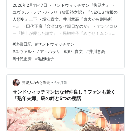
2026年2月11-17日 ・サンドウィッチマン『復活力』 ・
ユヴァル・ノア・ハラリ（柴田裕之訳）『NEXUS 情報の
人類史』上下 ・堀江貴文、井川意高『東大から刑務所
へ』 ・田代正廣『台湾はなぜ親日なのか』 ・アンソロジ
ー『博士が愛した論文』 ・黒栁桂子『めざせ！ムショラ
ン三ツ星 刑務所栄養士、今日も受刑者とクサくないメシ
#
読書日記
#
サンドウィッチマン
つくります』 以下コメント・ネタバレあり
#
ユヴァル・ノア・ハラリ
#
堀江貴文
#
井川意高
#
田代正廣
#
黒栁桂子
•
芸能人の今と過去
6ヶ月前
サンドウィッチマンはなぜ仲良し？ファンも驚く
「熟年夫婦」級の絆と5つの秘話