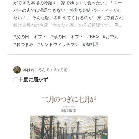
ができる本場の冷麺を、家でゆっくり食べたい」「スー
パーの肉では満足できない、特別な焼肉パーティーがし
たい！」 そんな願いを叶えてくれるのが、東北で愛され
続ける焼肉の名店『やまなか家』の公式通販です。 看板
メニューの盛岡冷麺から、とろけるような牛タンまで。
#
父の日 ギフト
#
母の日 ギフト
#
BBQ
#
お中元
一度食べたら忘れられない「名店の味」の秘密と、賢い
#
おつまみ
#
サンドウィッチマン
#
肉料理
お取り寄せ方法を徹底レポします！ 1. これぞ本場！『や
まなか家』の盛岡冷麺が選ばれる理由 東北以外ではなか
なか味わえない「本物」の冷麺。やまなか家の冷麺に
は、リピーターが続出する明確な理由があります。 職人
•
本はねころんで
3ヶ月前
こだわりの「麺」： 独自の配合で練り…
二十度に届かず