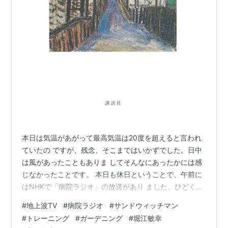
本日は気温があがって最高気温は20度を超えると言われ
ていたの ですが、残念、そこまではいかずでした。日中
は風があったこともありま してそんなにあったかには感
じなかったことです。 本日も休日ということで、午前に
はNHKで「病院ラジオ」の放送があり ました。ひどく重
たい話が続くのでありますが、これを番組にしてしまう
#
地上波TV
#
病院ラジオ
#
サンドウィッチマン
のが サンドウィッチマンのお二人でありまして、なかな
#
トレーニング
#
ガーデニング
#
堀江敏幸
かできる技ではありません ですね。 この番組があること