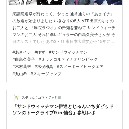
衆議院選挙が終わって、やっと 通常通りの『あさイチ』
の放送が始まりました いきなりの5人 VTR出演のゆずの
お二人と 『病院ラジオ』の告知を兼ねて サンドウィッチ
マンのお二人 それに準レギュラーの白鳥久美子さんが 今
日のゲストでした あの3・11 東日本大震災から15年にな
るんですね 震災伝承ソングとしてゆずが東北各地を訪ね
#
あさイチ
#
ゆず
#
サンドウィッチマン
新曲『幾重』に込めた思い 我々も決して忘れてはなりま
#
白鳥久美子
#
ミラノコルティナオリンピック
せんね 久しぶりに似顔絵５人描き！ 持ち時間40分で黒
#
木村葵来
#
木俣椋真
#
スノーボードビッグエア
ベタと文字に10分かかるから 30分で5人はかなり集中力
#
丸山希
#
スキージャンプ
が要りました 採用いただきましてありがとうございまし
た❣️ さて・・・・・・ ミラノ・コルティナ五輪2026が…
•
ステキな4コマ
7ヶ月前
「サンドウィッチマン伊達とじゅんいちダビッド
ソンのトークライブ9 in 仙台」参戦レポ