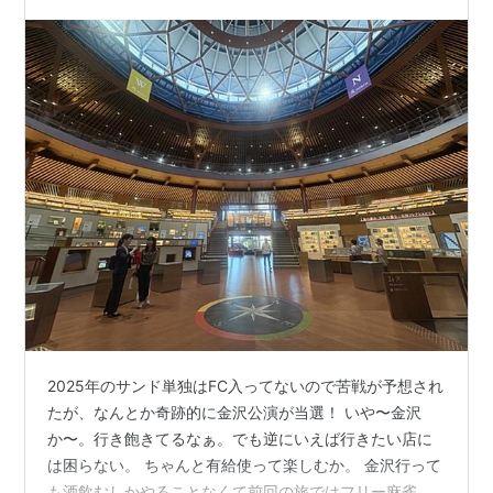
2025年のサンド単独はFC入ってないので苦戦が予想され
たが、なんとか奇跡的に金沢公演が当選！ いや〜金沢
か〜。行き飽きてるなぁ。でも逆にいえば行きたい店に
は困らない。 ちゃんと有給使って楽しむか。 金沢行って
も酒飲むしかやることなくて前回の旅ではフリー麻雀デ