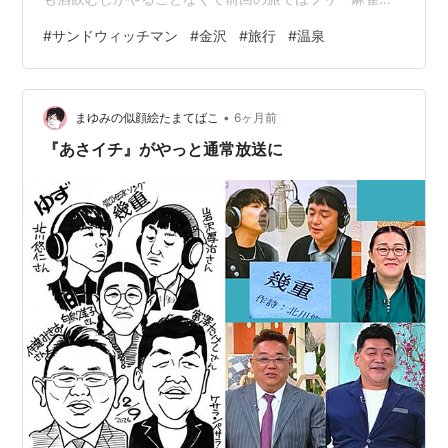
ビューして日中の時間潰しの術を覚えた 今回も何か新し
#
サンドウィッチマン
#
金沢
#
旅行
#
温泉
い扉を開こうかしらとAIに相談して旅程を立ててみた さ
てどうなることやら 金沢駅ついてすぐにローカルバスに
乗り込み麺や福座へ ラーメンエントリーで書いた通り、
•
金沢じゃなきゃ百名店になれてない凡な店でした その後
まゆみの似顔絵たまてばこ
6ヶ月前
レンタサイクル借りて石川県立図書館へ。 ここの「百万
『あさイチ』がやっと通常放送に
石ビブリオバウム」、、すご…