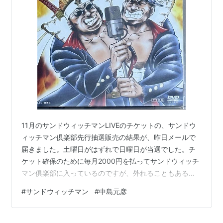
11月のサンドウィッチマンLIVEのチケットの、サンドウ
ィッチマン倶楽部先行抽選販売の結果が、昨日メールで
届きました。土曜日がはずれで日曜日が当選でした。チ
ケット確保のために毎月2000円を払ってサンドウィッチ
マン俱楽部に入っているのですが、外れることもあるん
ですね。がっかりです。( ﾉД`)ｼｸｼｸ… 実は同じ土日のど
#
サンドウィッチマン
#
中島元彦
ちらかにユアスタでみちのくダービーが行われるので、
困ったことになりました。2日間とも確保しておいて、ダ
ービーと重なった日は、リセールに出そうと思っていた