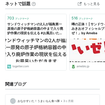
ネットで話題
もっと見る
のですが、日曜日がダービーの場合には、仕方がないの
で娘にベガルタのチケットを譲ってLIVEに行くしかない
かな？ おととい発売の…
703
516
ブックマーク
ブックマーク
サンドウィッチマンの2人が福島第一
噂の正体！ | サンド
原発の原子炉格納容器の中まで入り廃
みきおオフィシャルブ
炉作業の現状を伝える #お風呂いただ
ぜ！」by Ameba
きます
togetter.com
ameblo.jp
関連ブログ
•
おなかすいた！うまいもん食べ隊
3ヶ月前