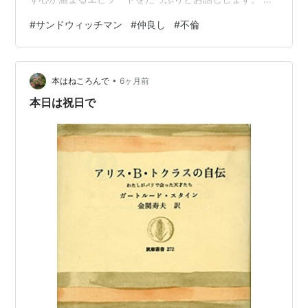
ンドウィッチマン伊達＆富澤、仲良し不倫発覚!?スキャン
#
サンドウィッチマン
#
仲良し
#
不倫
ダルと優しいエピソード！ itzmysnow.com サンドウィッ
チマンが「仲良し」と言われる理由は？出会いから10年
の同居生活まで 高校時代のラグビー部から始まった二人
•
の深い絆 最初に声をかけた伊達さんの決断 挫折を一緒に
本はねころんで
6ヶ月前
乗り越えた経験 極貧の下積み時代を支え合った「1DKで
本日は祝日で
の10年間…