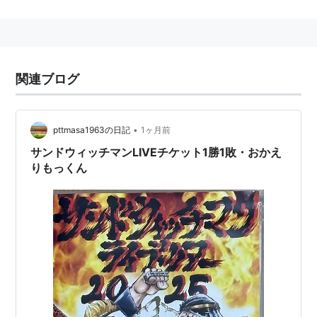
コントが主。
M-1グランプリ2007で敗者復活戦から優勝。
ものまねバトルグランプリでは、野村克也と記者のもの
まねコントを野村克也本人と披露し、伊達のものまねが
関連ブログ
野村本人から好評価を得た。
所属事務所：
フラットファイヴ
→
グレープカンパニー
•
pttmasa1963の日記
1ヶ月前
リスト::お笑い関連
サンドウィッチマンLIVEチケット1勝1敗・おかえ
りもっくん