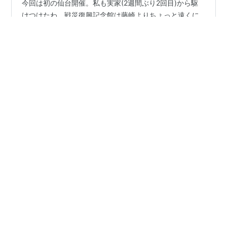
今回は初の仙台開催。私も実家(2週間ぶり2回目)から駆
けつけたわ。戦災復興記念館は藤崎よりちょっと遠くに
あるのね。なので藤崎のアフタヌーンティーティールー
ムでご飯を食べてから向かったわ。ちょっとお高いけど
穴場よ。デザートのいちごのケーキ(季節限定のやつ)が美
味しかったわ。 開幕～プルデンシャル生命の話 トミー登
#
サンドウィッチマン
#
じゅんいちダビッドソン
#
仙台
場～引き出しトーク(熱海)～城崎温泉 アホ大学の話～ジ
ャニーズと客層が被ってるの話～夜間頻尿の話 CPAPの