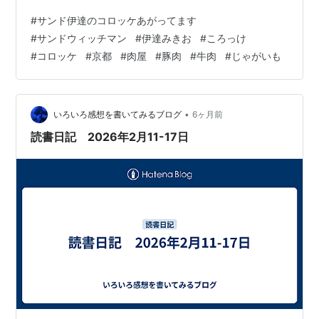
1141 京都府京都市西京区大枝西新林町１−１ 洛西の新林
#
サンド伊達のコロッケあがってます
センター団地内の肉屋、肉のやまはる。 油があたたまっ
#
サンドウィッチマン
#
伊達みきお
#
ころっけ
ている良い香りがします。 コロッケ100円（税別）、甘
#
コロッケ
#
京都
#
肉屋
#
豚肉
#
牛肉
#
じゃがいも
みが強く、美味しいコロッケ。 甘み最強クラス。 精肉喜
なが〒601-8357 京都府京都市南区吉祥院石原堂ノ後西
町２４−５ 裏通りで少し引っ込んでいる店舗、精肉…
•
いろいろ感想を書いてみるブログ
6ヶ月前
読書日記 2026年2月11-17日