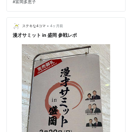
#
富岡多恵子
は知っておりましたが、昨日の日中に我が家の地上 波用
のアンテナ（というかケーブル）に不調が発生し、地上
波番組を視聴 することができなくなりです。そんなこと
で、隣家（元は父母の家）にあ…
•
ステキな4コマ
4ヶ月前
漫才サミット in 盛岡 参戦レポ