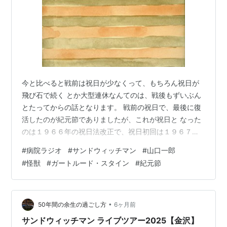
今と比べると戦前は祝日が少なくって、もちろん祝日が
飛び石で続く とか大型連休なんてのは、戦後もずいぶん
とたってからの話となります。 戦前の祝日で、最後に復
活したのが紀元節でありましたが、これが祝日と なった
のは１９６６年の祝日法改正で、祝日初回は１９６７年
２月とあります。 それから６０年でありますか。なんと
#
病院ラジオ
#
サンドウィッチマン
#
山口一郎
なくすわりの悪かった２月１１日であり ますが、今はあ
#
怪獣
#
ガートルード・スタイン
#
紀元節
まり問題とする人はいないのかな。それでいきますと、
今年は２６８６年でありますよ。 祝日の朝に、TVを見て
いましたら、NHK総合で「病院ラジオ」をやって いまし
た。サンドウィッチマンが車に機材を積んで病院へとい
•
50年間の余生の過ごし方
6ヶ月前
って、患者 さんから話を聞いて…
サンドウィッチマン ライブツアー2025【金沢】