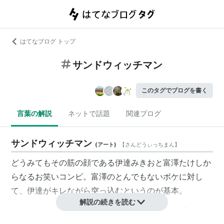
はてなブログ トップ
サンドウィッチマン
このタグでブログを書く
言葉の解説
ネットで話題
関連ブログ
サンドウィッチマン
(
アート
)
【
さんどうぃっちまん
】
どうみてもその筋の顔である伊達みきおと富澤たけしか
らなるお笑いコンビ。富澤のとんでもないボケに対し
て、伊達がキレながら突っ込むというのが基本。
解説の続きを読む
M-1グランプリ2005で準決勝に進出している。漫才、