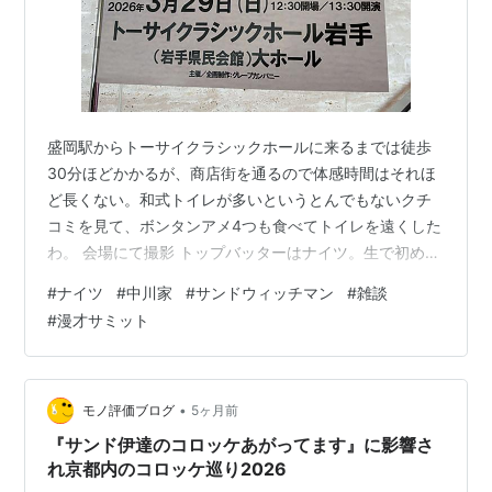
盛岡駅からトーサイクラシックホールに来るまでは徒歩
30分ほどかかるが、商店街を通るので体感時間はそれほ
ど長くない。和式トイレが多いというとんでもないクチ
コミを見て、ボンタンアメ4つも食べてトイレを遠くした
わ。 会場にて撮影 トップバッターはナイツ。生で初めて
みるわ。時事ネタが得意な感じだけど、ロケット団とは
#
ナイツ
#
中川家
#
サンドウィッチマン
#
雑談
リズムが違うわね。ナイツのほうが緩やかに感じる。
#
漫才サミット
「SMAP解散の真相」などを披露するも目新しい情報が無
いと突っ込まれ、舞台袖から指示されて言わされた体で
下ネタを言う。麻薬芸能人がもれなく登場する漫才を披
露。これをTHE MANZAIで披露したところ全カットとな
•
モノ評価ブログ
5ヶ月前
ったらしい。 2組目はサンドウィ…
『サンド伊達のコロッケあがってます』に影響さ
れ京都内のコロッケ巡り2026